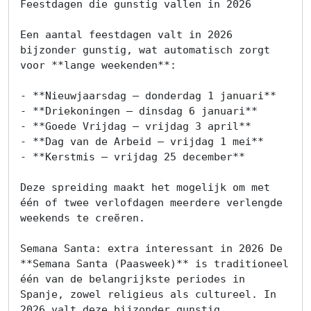
Feestdagen die gunstig vallen in 2026

Een aantal feestdagen valt in 2026 
bijzonder gunstig, wat automatisch zorgt 
voor **lange weekenden**:

- **Nieuwjaarsdag – donderdag 1 januari**

- **Driekoningen – dinsdag 6 januari**

Home
- **Goede Vrijdag – vrijdag 3 april**

- **Dag van de Arbeid – vrijdag 1 mei**

Lopende
- **Kerstmis – vrijdag 25 december**

projecten
Deze spreiding maakt het mogelijk om met 
één of twee verlofdagen meerdere verlengde 
Alle
weekends te creëren.

Panden
Semana Santa: extra interessant in 2026 De 
Over
**Semana Santa (Paasweek)** is traditioneel 
één van de belangrijkste periodes in 
ons
Spanje, zowel religieus als cultureel. In 
2026 valt deze bijzonder gunstig.
