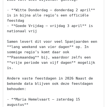
Ons
- **Witte Donderdag – donderdag 2 april** 
team
is in bijna alle regio’s een officiële 
feestdag

Ons
- **Goede Vrijdag – vrijdag 3 april** is 
kantoor
nationaal vrij

Samen levert dit voor veel Spanjaarden een 
Onze
**lang weekend van vier dagen** op. In 
werkwijze
sommige regio’s komt daar ook 
**Paasmaandag** bij, waardoor zelfs een 
Contacteer
**vrije periode van vijf dagen** mogelijk 
is.

ons
Andere vaste feestdagen in 2026 Naast de 
Blog
bekende data blijven ook deze feestdagen 
behouden:

Cookies
- **Maria Hemelvaart – zaterdag 15 
augustus**
