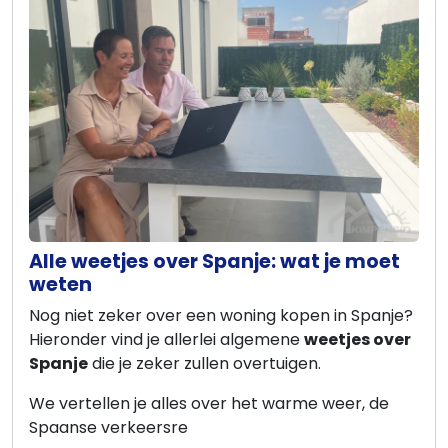
Ons
team
Ons
kantoor
Onze
werkwijze
Alle weetjes over Spanje: wat je moet
Contacteer
weten
ons
Nog niet zeker over een woning kopen in Spanje?
Hieronder vind je allerlei algemene
weetjes over
Blog
Spanje
die je zeker zullen overtuigen.
We vertellen je alles over het warme weer, de
Cookies
Spaanse verkeersre