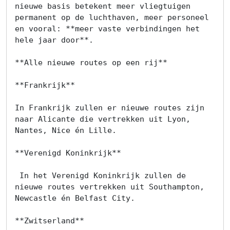
ons
nieuwe basis betekent meer vliegtuigen 
permanent op de luchthaven, meer personeel 
Ons
en vooral: **meer vaste verbindingen het 
hele jaar door**.

team
**Alle nieuwe routes op een rij**

Ons
**Frankrijk**

kantoor
In Frankrijk zullen er nieuwe routes zijn 
Onze
naar Alicante die vertrekken uit Lyon, 
werkwijze
Nantes, Nice én Lille.

Contacteer
**Verenigd Koninkrijk**

ons
 In het Verenigd Koninkrijk zullen de 
nieuwe routes vertrekken uit Southampton, 
Blog
Newcastle én Belfast City.

Cookies
**Zwitserland**
