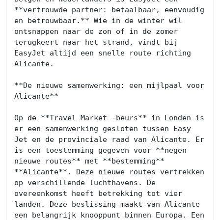
**vertrouwde partner: betaalbaar, eenvoudig 
en betrouwbaar.** Wie in de winter wil 
ontsnappen naar de zon of in de zomer 
terugkeert naar het strand, vindt bij 
EasyJet altijd een snelle route richting 
Alicante.

**De nieuwe samenwerking: een mijlpaal voor 
Alicante**

Home
Op de **Travel Market -beurs** in Londen is 
Lopende
er een samenwerking gesloten tussen Easy 
Jet en de provinciale raad van Alicante. Er 
projecten
is een toestemming gegeven voor **negen 
nieuwe routes** met **bestemming** 
Alle
**Alicante**. Deze nieuwe routes vertrekken 
Panden
op verschillende luchthavens. De 
overeenkomst heeft betrekking tot vier 
landen. Deze beslissing maakt van Alicante 
Over
een belangrijk knooppunt binnen Europa. Een 