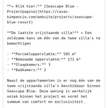
projecten
**➭ Klik hier:** [Seascape Blue - 
Projectpagina](https://casas-
Alle
kimpencio.com/website/projects/seascape-
Panden
blue-resort)

Over
**De laatste vrijstaande villa!** ➭ Een 
zeldzame kans om één van de twee villa's te 
ons
bemachtigen

Ons
- **Perceeloppervlakte:** 585 m²

team
- **Bebouwde oppervlakte:** 171 m²

- **Slaapkamers:** 3

- **Badkamers:** 2

Ons
kantoor
Naast de appartementen is er nog één van de 
twee vrijstaande villa's beschikbaar binnen 
Onze
Seascape Blue. Deze woning is werkelijk 
uniek binnen het project en vormt het 
werkwijze
summum van comfort en exclusiviteit.
