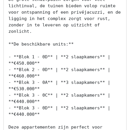
lichtinval, de tuinen bieden volop ruimte 
voor ontspanning of een privéjacuzzi, en de 
ligging in het complex zorgt voor rust, 
zonder in te leveren op uitzicht of 
zonlicht.

**De beschikbare units:**

- **Blok 1 - 0D** | **2 slaapkamers** | 
**€450.000**

- **Blok 2 - 0D** | **2 slaapkamers** | 
**€460.000**

- **Blok 3 - 0A** | **3 slaapkamers** | 
**€530.000**

- **Blok 3 - 0C** | **2 slaapkamers** | 
**€440.000**

- **Blok 3 - 0D** | **2 slaapkamers** | 
**€440.000**

Deze appartementen zijn perfect voor 