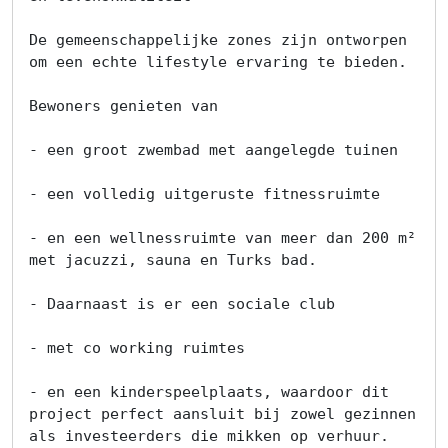
Alle
Panden
De gemeenschappelijke zones zijn ontworpen 
om een echte lifestyle ervaring te bieden.

Over
Bewoners genieten van

ons
- een groot zwembad met aangelegde tuinen

Ons
- een volledig uitgeruste fitnessruimte

team
- en een wellnessruimte van meer dan 200 m² 
Ons
met jacuzzi, sauna en Turks bad.

kantoor
- Daarnaast is er een sociale club

Onze
- met co working ruimtes

werkwijze
- en een kinderspeelplaats, waardoor dit 
Contacteer
project perfect aansluit bij zowel gezinnen 
als investeerders die mikken op verhuur.
