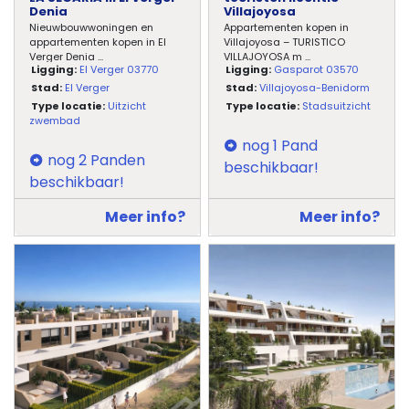
Denia
Villajoyosa
Nieuwbouwwoningen en
Appartementen kopen in
appartementen kopen in El
Villajoyosa – TURISTICO
Verger Denia
...
VILLAJOYOSA m
...
Ligging:
El Verger 03770
Ligging:
Gasparot 03570
Stad:
El Verger
Stad:
Villajoyosa-Benidorm
Type locatie:
Uitzicht
Type locatie:
Stadsuitzicht
zwembad
nog 1 Pand
nog 2 Panden
beschikbaar!
beschikbaar!
Meer info?
Meer info?