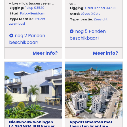
– luxe villa's tussen zee en
...
va
...
Ligging:
Polop 03520
Ligging:
Cala Blanca 03738
Stad:
Polop-Benidorm
Stad:
Jávea Xàbia
Type locatie:
Uitzicht
Type locatie:
Zeezicht
zwembad
nog 5 Panden
nog 2 Panden
beschikbaar!
beschikbaar!
Meer info?
Meer info?
Nieuwbouw woningen
Appartementen met
LA SEGARIA III El Verger
toeristen licentie -