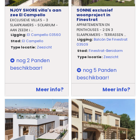
NJOY SHORE villa's aan
SONNE exclusief
zee El Campello
woonproject in
Finestrat
EXCLUSIEVE VILLA'S - 3
APPARTEMENTEN EN
SLAAPKAMERS - SOLARIUM -
PENTHOUSES - 2 EN 3
AAN ZEEDit i
...
Ligging:
El Campello 03560
SLAAPKAMERS - TERRASSEN
...
Ligging:
Balcón De Finestrat
Stad:
El Campello
03509
Type locatie:
Zeezicht
Stad:
Finestrat-Benidorm
Type locatie:
Zeezicht
nog 2 Panden
beschikbaar!
nog 5 Panden
beschikbaar!
Meer info?
Meer info?