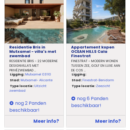
Residentie Bris in
Appartement kopen
Mutxamel - villa's met
OCEAN HILLS Cala
zwembad
Finestrat
RESIDENTIE BRIS - 22 MODERNE
FINESTRAT – MODERN WONEN
DESIGNVILLA'S MET
TUSSEN ZEE, GOLF EN LUXE AAN
PRIVÉZWEMBAD
...
DE COS
...
Ligging:
Mutxamel 03110
Ligging:
Stad:
Mutxamel- Alicante
Stad:
Finestrat-Benidorm
Type locatie:
Uitzicht
Type locatie:
Zeezicht
zwembad
nog 6 Panden
nog 2 Panden
beschikbaar!
beschikbaar!
Meer info?
Meer info?