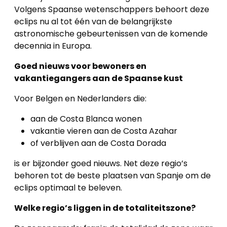
Volgens Spaanse wetenschappers behoort deze
Panden
eclips nu al tot één van de belangrijkste
astronomische gebeurtenissen van de komende
Over
decennia in Europa.
ons
Goed nieuws voor bewoners en
vakantiegangers aan de Spaanse kust
Ons
team
Voor Belgen en Nederlanders die:
aan de Costa Blanca wonen
Ons
vakantie vieren aan de Costa Azahar
kantoor
of verblijven aan de Costa Dorada
Onze
is er bijzonder goed nieuws. Net deze regio’s
behoren tot de beste plaatsen van Spanje om de
werkwijze
eclips optimaal te beleven.
Contacteer
Welke regio’s liggen in de totaliteitszone?
ons