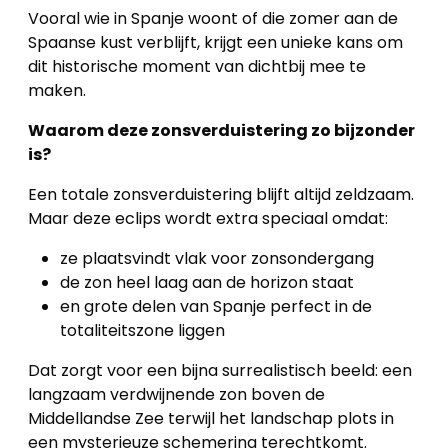
Vooral wie in Spanje woont of die zomer aan de
Spaanse kust verblijft, krijgt een unieke kans om
dit historische moment van dichtbij mee te
maken.
Waarom deze zonsverduistering zo bijzonder
is?
Een totale zonsverduistering blijft altijd zeldzaam.
Maar deze eclips wordt extra speciaal omdat:
ze plaatsvindt vlak voor zonsondergang
de zon heel laag aan de horizon staat
en grote delen van Spanje perfect in de
Home
totaliteitszone liggen
Lopende
Dat zorgt voor een bijna surrealistisch beeld: een
projecten
langzaam verdwijnende zon boven de
Middellandse Zee terwijl het landschap plots in
Alle
een mysterieuze schemering terechtkomt.