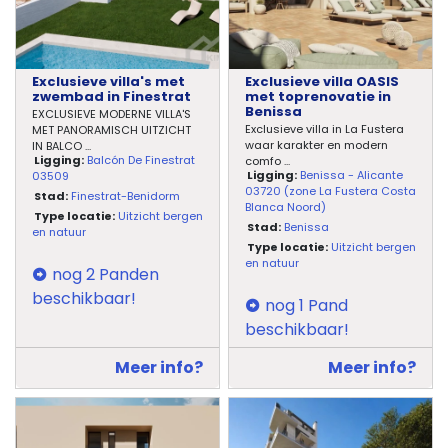
Exclusieve villa's met
Exclusieve villa OASIS
zwembad in Finestrat
met toprenovatie in
Benissa
EXCLUSIEVE MODERNE VILLA'S
Exclusieve villa in La Fustera
MET PANORAMISCH UITZICHT
waar karakter en modern
IN BALCO
...
Ligging:
Balcón De Finestrat
comfo
...
Ligging:
Benissa - Alicante
03509
03720 (zone La Fustera Costa
Stad:
Finestrat-Benidorm
Blanca Noord)
Type locatie:
Uitzicht bergen
Stad:
Benissa
en natuur
Type locatie:
Uitzicht bergen
en natuur
nog 2 Panden
beschikbaar!
nog 1 Pand
beschikbaar!
Meer info?
Meer info?