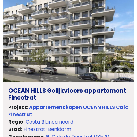
OCEAN HILLS Gelijkvloers appartement
Finestrat
Project:
Appartement kopen OCEAN HILLS Cala
Finestrat
Regio:
Costa Blanca noord
Stad:
Finestrat-Benidorm
Google maps:
Cala de Finestrat 03570