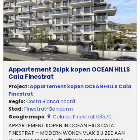
Appartement 2slpk kopen OCEAN HILLS
Cala Finestrat
Project:
Appartement kopen OCEAN HILLS Cala
Finestrat
Home
Regio:
Costa Blanca noord
Stad:
Finestrat-Benidorm
Lopende
Google maps:
Cala de Finestrat 03570
projecten
APPARTEMENT KOPEN IN OCEAN HILLS CALA
FINESTRAT – MODERN WONEN VLAK BIJ ZEE AAN
Alle