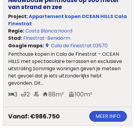
Nieuwbouw penthouse op 900 meter
van strand en zee
Project:
Appartement kopen OCEAN HILLS Cala
Finestrat
Regio:
Costa Blanca noord
Stad:
Finestrat-Benidorm
Google maps:
Cala de Finestrat 03570
Penthouse kopen in Cala de Finestrat – OCEAN
HILLS met spectaculaire terrassen en exclusieve
uitstraling Sommige woningen geven je meteen
het gevoel dat je iets uitzonderlijks hebt
gevonden. Dit...
3
2
88
m²
100
m²
Vanaf: €986.750
MEER INFO