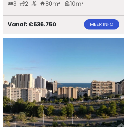
3
2
80
m²
10
m²
Vanaf: €536.750
MEER INFO