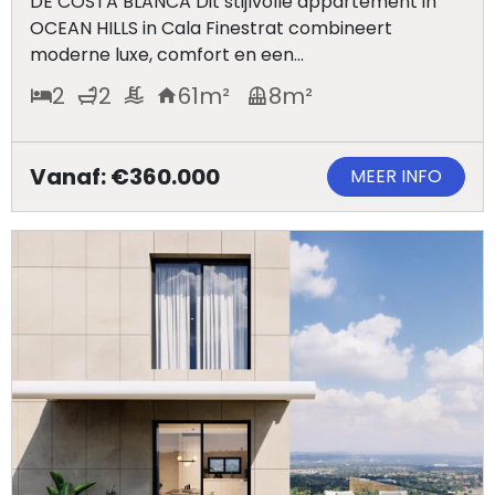
DE COSTA BLANCA Dit stijlvolle appartement in
Panden
OCEAN HILLS in Cala Finestrat combineert
moderne luxe, comfort en een...
Over
2
2
61
m²
8
m²
ons
Ons
Vanaf: €360.000
MEER INFO
team
Ons
kantoor
Onze
werkwijze
Contacteer
ons