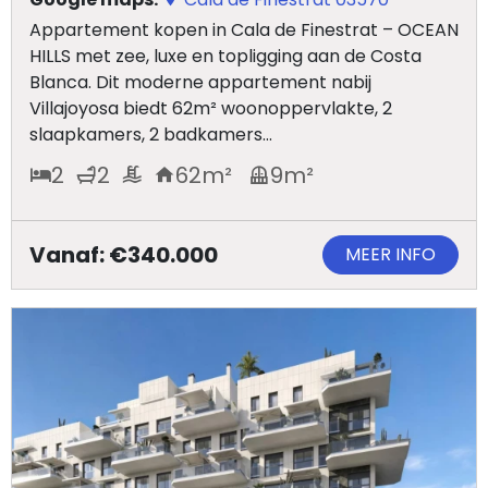
Appartement kopen in Cala de Finestrat – OCEAN
HILLS met zee, luxe en topligging aan de Costa
Blanca. Dit moderne appartement nabij
Villajoyosa biedt 62m² woonoppervlakte, 2
slaapkamers, 2 badkamers...
2
2
62
m²
9
m²
Vanaf: €340.000
MEER INFO