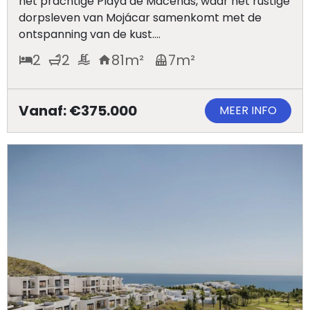
het prachtige Playa de Macenas, waar het rustige
kantoor
dorpsleven van Mojácar samenkomt met de
ontspanning van de kust....
Onze
2
2
81
m²
7
m²
werkwijze
Contacteer
Vanaf: €375.000
MEER INFO
ons
Blog
Cookies