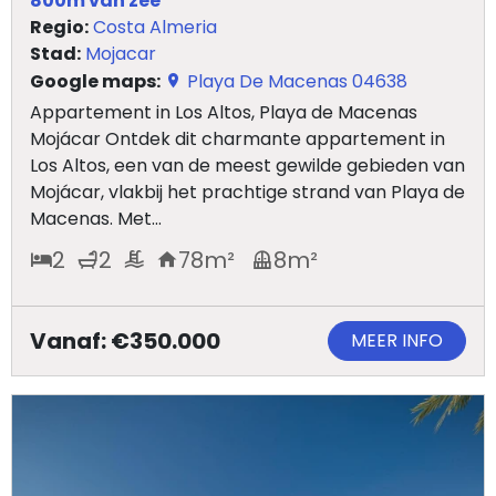
800m van zee
Regio:
Costa Almeria
Stad:
Mojacar
Google maps:
Playa De Macenas 04638
Appartement in Los Altos, Playa de Macenas
Mojácar Ontdek dit charmante appartement in
Los Altos, een van de meest gewilde gebieden van
Mojácar, vlakbij het prachtige strand van Playa de
Macenas. Met...
2
2
78
m²
8
m²
Vanaf: €350.000
MEER INFO