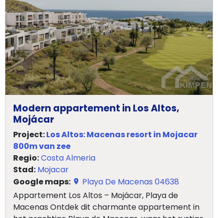
Home
Lopende
projecten
Alle
Modern appartement in Los Altos,
Panden
Mojácar
Over
Project:
Los Altos: Macenas resort in Mojacar
800m van zee
ons
Regio:
Costa Almeria
Stad:
Mojacar
Ons
Google maps:
Playa De Macenas 04638
team
Appartement Los Altos – Mojácar, Playa de
Macenas Ontdek dit charmante appartement in
Ons