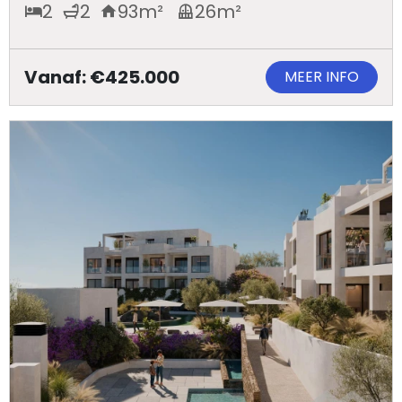
2
2
93
m²
26
m²
Vanaf: €425.000
MEER INFO