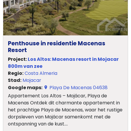
Penthouse in residentie Macenas
Resort
Project:
Los Altos: Macenas resort in Mojacar
800m van zee
Regio:
Costa Almeria
Stad:
Mojacar
Google maps:
Playa De Macenas 04638
Appartement Los Altos – Mojácar, Playa de
Macenas Ontdek dit charmante appartement in
het prachtige Playa de Macenas, waar het rustige
dorpsleven van Mojácar samenkomt met de
ontspanning van de kust....