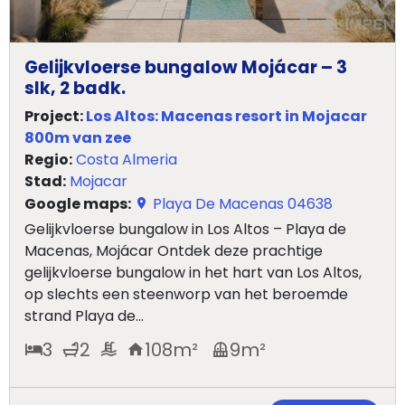
Gelijkvloerse bungalow Mojácar – 3
slk, 2 badk.
Project:
Los Altos: Macenas resort in Mojacar
800m van zee
Regio:
Costa Almeria
Stad:
Mojacar
Google maps:
Playa De Macenas 04638
Gelijkvloerse bungalow in Los Altos – Playa de
Macenas, Mojácar Ontdek deze prachtige
gelijkvloerse bungalow in het hart van Los Altos,
op slechts een steenworp van het beroemde
strand Playa de...
3
2
108
m²
9
m²