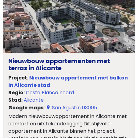
Over
ons
Ons
team
Ons
Nieuwbouw appartementen met
kantoor
terras in Alicante
Project:
Nieuwbouw appartement met balkon
Onze
in Alicante stad
werkwijze
Regio:
Costa Blanca noord
Stad:
Alicante
Contacteer
Google maps:
San Agustín 03005
ons
Modern nieuwbouwappartement in Alicante met
comfort en uitstekende ligging.Dit stijlvolle
Blog
appartement in Alicante binnen het project