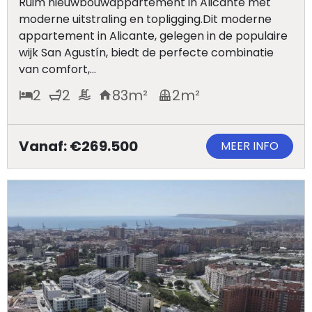
Ruim nieuwbouwappartement in Alicante met
moderne uitstraling en topligging.Dit moderne
appartement in Alicante, gelegen in de populaire
wijk San Agustín, biedt de perfecte combinatie
van comfort,...
2
2
83
m²
2
m²
Vanaf: €269.500
MEER INFO
Home
Lopende
projecten
Alle
Panden