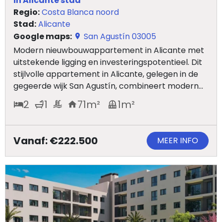
in Alicante stad
Regio:
Costa Blanca noord
Stad:
Alicante
Google maps:
San Agustín 03005
Modern nieuwbouwappartement in Alicante met
uitstekende ligging en investeringspotentieel. Dit
stijlvolle appartement in Alicante, gelegen in de
gegeerde wijk San Agustín, combineert modern...
2
1
71
m²
1
m²
Vanaf: €222.500
MEER INFO