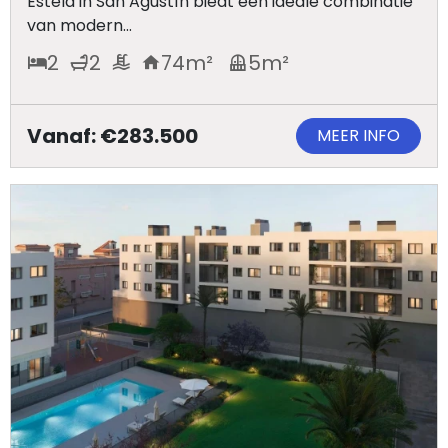
Estela in San Agustín biedt een ideale combinatie
Cookies
van modern...
2
2
74
m²
5
m²
Vanaf: €283.500
MEER INFO