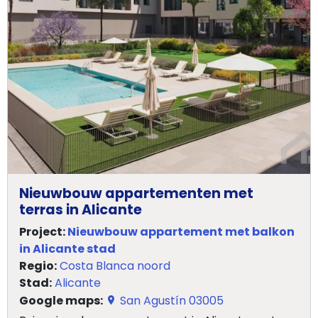
Nieuwbouw appartementen met
terras in Alicante
Project:
Nieuwbouw appartement met balkon
in Alicante stad
Regio:
Costa Blanca noord
Stad:
Alicante
Google maps:
San Agustín 03005