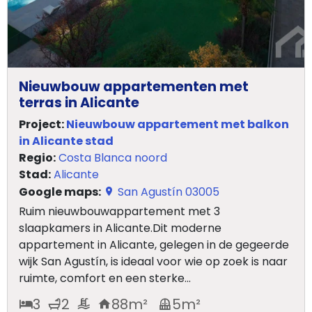
Nieuwbouw appartementen met
terras in Alicante
Project:
Nieuwbouw appartement met balkon
in Alicante stad
Regio:
Costa Blanca noord
Stad:
Alicante
Google maps:
San Agustín 03005
Ruim nieuwbouwappartement met 3
slaapkamers in Alicante.Dit moderne
appartement in Alicante, gelegen in de gegeerde
wijk San Agustín, is ideaal voor wie op zoek is naar
ruimte, comfort en een sterke...
3
2
88
m²
5
m²