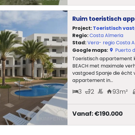
Ruim toeristisch ap
Project:
Toeristisch vas
Regio:
Costa Almeria
Stad:
Vera- regio Costa A
Google maps:
Puerto d
Toeristisch appartement 
BEACH met maximale verhuu
vastgoed Spanje die écht v
appartement in...
3
2
93
m²
Vanaf: €190.000