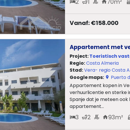
2
1
70
m²
Vanaf: €158.000
Appartement met ver
Project:
Toeristisch vas
Regio:
Costa Almeria
Stad:
Vera- regio Costa A
Google maps:
Puerto d
Appartement kopen in Ve
verhuurlicentie en sterke 
Spanje dat je meteen ook k
appartement...
3
2
93
m²