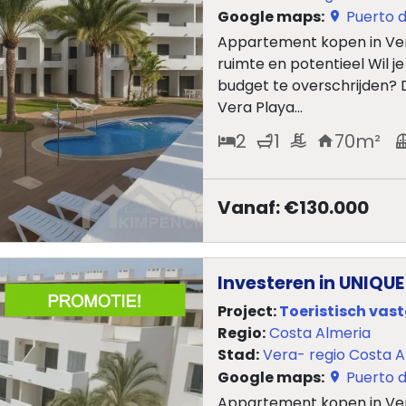
Google maps:
Puerto d
Appartement kopen in Ve
ruimte en potentieel Wil j
budget te overschrijden?
Vera Playa...
2
1
70
m²
Vanaf: €130.000
Investeren in UNIQU
Project:
Toeristisch vas
Regio:
Costa Almeria
Stad:
Vera- regio Costa A
Google maps:
Puerto d
Appartement kopen in Ver