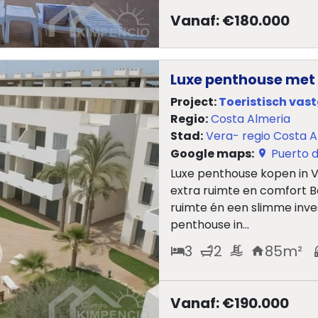
Vanaf: €180.000
Luxe penthouse met 
Project:
Toeristisch vas
Regio:
Costa Almeria
Stad:
Vera- regio Costa A
Google maps:
Puerto d
Luxe penthouse kopen in 
extra ruimte en comfort B
ruimte én een slimme inve
penthouse in...
3
2
85
m²
Vanaf: €190.000