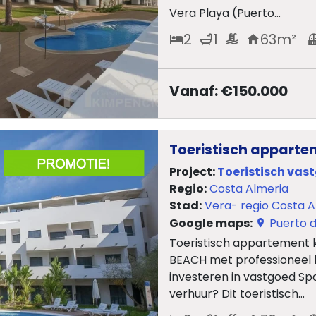
Vera Playa (Puerto...
2
1
63
m²
Vanaf: €150.000
Toeristisch apparte
Project:
Toeristisch vas
Regio:
Costa Almeria
Stad:
Vera- regio Costa A
Google maps:
Puerto d
Toeristisch appartement 
BEACH met professioneel b
investeren in vastgoed Sp
verhuur? Dit toeristisch...