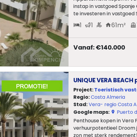
instap in vastgoed Spanj
te investeren in vastgoed S
1
1
61
m²
Vanaf: €140.000
UNIQUE VERA BEACH 
Project:
Toeristisch vas
Regio:
Costa Almeria
Stad:
Vera- regio Costa A
Google maps:
Puerto d
Penthouse kopen in Vera
verhuurpotentieel Droom 
zon met sterk rendement?