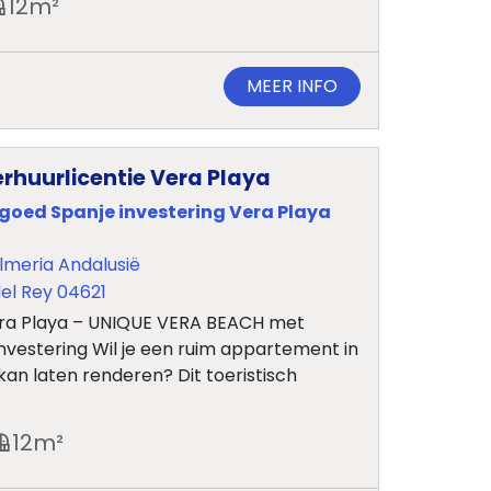
12
m²
MEER INFO
huurlicentie Vera Playa
tgoed Spanje investering Vera Playa
lmeria Andalusië
el Rey 04621
ra Playa – UNIQUE VERA BEACH met
investering Wil je een ruim appartement in
an laten renderen? Dit toeristisch
12
m²