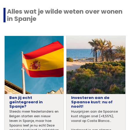
Alles wat je wilde weten over wonen
in Spanje
Ben jij echt
Investeren aan de
geïntegreerd in
Spaanse kust: nu of
Spanje?
nooit!
Steeds meer Nederlanders en
Huurprijzen aan de Spaanse
Belgen starten een nieuw
kust stijgen snel (+8,55%),
leven in Spanje, maar hoe
vooral op Costa Blanca...
Spaans leef je nu echt Deze
speelse test laat je ontdekken
Vastgoed is een slimme