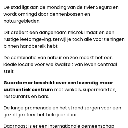
De stad ligt aan de monding van de rivier Segura en
Lopende
wordt omringd door dennenbossen en
projecten
natuurgebieden.
Dit creëert een aangenaam microklimaat en een
Alle
rustige leefomgeving, terwijl je toch alle voorzieningen
Panden
binnen handbereik hebt.
Over
De combinatie van natuur en zee maakt het een
ideale locatie voor wie kwaliteit van leven centraal
ons
stelt.
Ons
Guardamar beschikt over een levendig maar
team
authentiek centrum
met winkels, supermarkten,
restaurants en bars.
Ons
De lange promenade en het strand zorgen voor een
kantoor
gezellige sfeer het hele jaar door.
Onze
Daarnaast is er een internationale gemeenschap