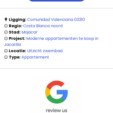
werkwijze
Contacteer
Ligging:
Comunidad Valenciana 03310
ons
Regio:
Costa Blanca noord
Stad:
Mojacar
Blog
Project:
Moderne appartementen te koop in
Jacarilla
Cookies
Locatie:
Uitzicht zwembad
Type:
Appartement