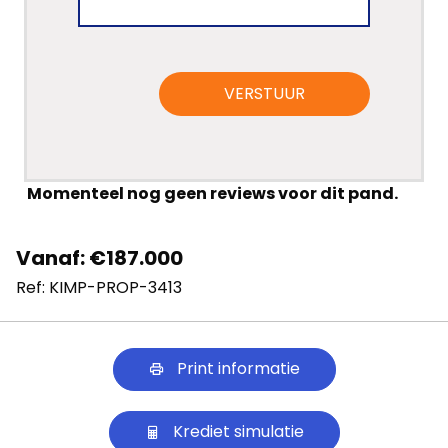
Lopende
projecten
VERSTUUR
Alle
Panden
Over
Momenteel nog geen reviews voor dit pand.
ons
Vanaf: €187.000
Ons
Ref: KIMP-PROP-3413
team
Ons
Print informatie
kantoor
Onze
Krediet simulatie