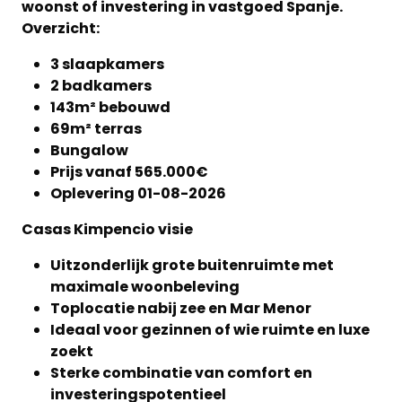
woonst of investering in vastgoed Spanje.
Overzicht:
3 slaapkamers
2 badkamers
143m² bebouwd
69m² terras
Bungalow
Prijs vanaf 565.000€
Oplevering 01-08-2026
Casas Kimpencio visie
Uitzonderlijk grote buitenruimte met
maximale woonbeleving
Toplocatie nabij zee en Mar Menor
Ideaal voor gezinnen of wie ruimte en luxe
zoekt
Sterke combinatie van comfort en
investeringspotentieel