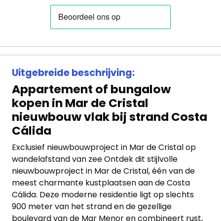
Panden
Over
ons
Uitgebreide beschrijving:
Ons
Appartement of bungalow
team
kopen in Mar de Cristal
nieuwbouw vlak bij strand Costa
Ons
Cálida
kantoor
Exclusief nieuwbouwproject in Mar de Cristal op
Onze
wandelafstand van zee Ontdek dit stijlvolle
nieuwbouwproject in Mar de Cristal, één van de
werkwijze
meest charmante kustplaatsen aan de Costa
Cálida. Deze moderne residentie ligt op slechts
Contacteer
900 meter van het strand en de gezellige
ons
boulevard van de Mar Menor en combineert rust,