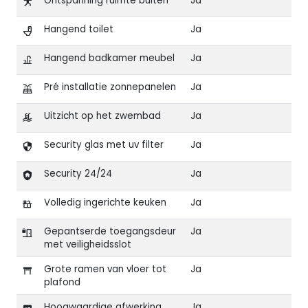
Ontspanning ruimte buiten
Ja
Hangend toilet
Ja
Hangend badkamer meubel
Ja
Pré installatie zonnepanelen
Ja
Uitzicht op het zwembad
Ja
Security glas met uv filter
Ja
Security 24/24
Ja
Volledig ingerichte keuken
Ja
Gepantserde toegangsdeur
Ja
met veiligheidsslot
Grote ramen van vloer tot
Ja
plafond
Hoogwaardige afwerking
Ja