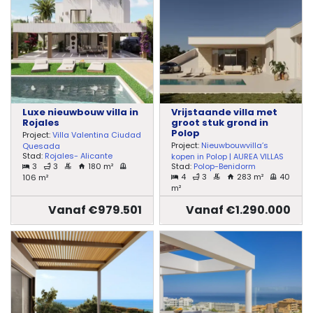
Luxe nieuwbouw villa in
Vrijstaande villa met
Rojales
groot stuk grond in
Polop
Project:
Villa Valentina Ciudad
Project:
Nieuwbouwvilla’s
Quesada
Stad:
Rojales- Alicante
kopen in Polop | AUREA VILLAS
3
3
180 m²
Stad:
Polop-Benidorm
4
3
283 m²
40
106 m²
m²
Vanaf €979.501
Vanaf €1.290.000