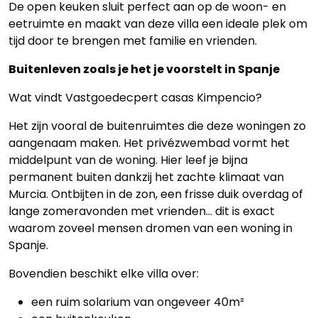
De open keuken sluit perfect aan op de woon- en
eetruimte en maakt van deze villa een ideale plek om
tijd door te brengen met familie en vrienden.
Buitenleven zoals je het je voorstelt in Spanje
Wat vindt Vastgoedecpert casas Kimpencio?
Het zijn vooral de buitenruimtes die deze woningen zo
aangenaam maken. Het privézwembad vormt het
middelpunt van de woning. Hier leef je bijna
permanent buiten dankzij het zachte klimaat van
Murcia. Ontbijten in de zon, een frisse duik overdag of
lange zomeravonden met vrienden… dit is exact
Home
waarom zoveel mensen dromen van een woning in
Spanje.
Lopende
Bovendien beschikt elke villa over:
projecten
een ruim solarium van ongeveer 40m²
Alle