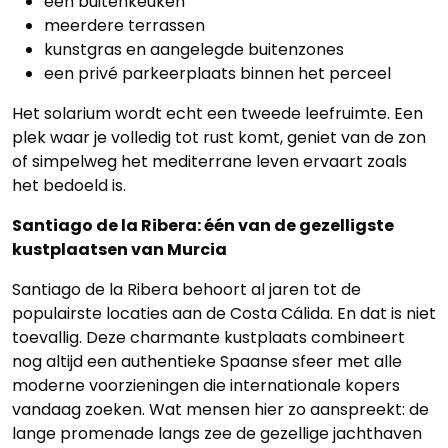
een buitenkeuken
Panden
meerdere terrassen
kunstgras en aangelegde buitenzones
Over
een privé parkeerplaats binnen het perceel
ons
Het solarium wordt echt een tweede leefruimte. Een
plek waar je volledig tot rust komt, geniet van de zon
Ons
of simpelweg het mediterrane leven ervaart zoals
het bedoeld is.
team
Santiago de la Ribera: één van de gezelligste
Ons
kustplaatsen van Murcia
kantoor
Santiago de la Ribera behoort al jaren tot de
populairste locaties aan de Costa Cálida. En dat is niet
Onze
toevallig. Deze charmante kustplaats combineert
werkwijze
nog altijd een authentieke Spaanse sfeer met alle
moderne voorzieningen die internationale kopers
Contacteer
vandaag zoeken. Wat mensen hier zo aanspreekt: de
ons
lange promenade langs zee de gezellige jachthaven