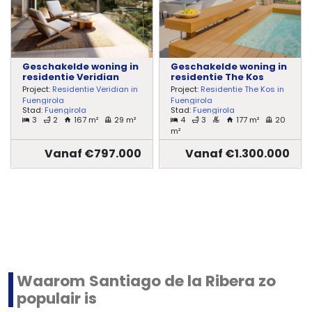
Geschakelde woning in
Geschakelde woning in
residentie Veridian
residentie The Kos
Project:
Residentie Veridian in
Project:
Residentie The Kos in
Fuengirola
Fuengirola
Stad:
Fuengirola
Stad:
Fuengirola
3
2
167 m²
29 m²
4
3
177 m²
20
m²
Vanaf €797.000
Vanaf €1.300.000
Waarom Santiago de la Ribera zo
populair is