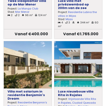
Twee slaapkamer villa
Luxe villa met
op de Mar Menor
privézwembad op
200m van de zee
Project:
La Manga Club
Stad:
Mar Menor
Project:
Residentie Lubina the
2
2
96 m²
124 m²
villas in Mijas
Stad:
Mijas
4
3
344 m²
60
m²
Vanaf €400.000
Vanaf €1.765.000
Villa met solarium in
Luxe nieuwbouw villa
residentie Benjamin's
Rita in Rojales
Dream
Project:
Vrijstaande Villa Rita
Project:
Residentie Benjamin's
in Rojales, Ciudad Quesada