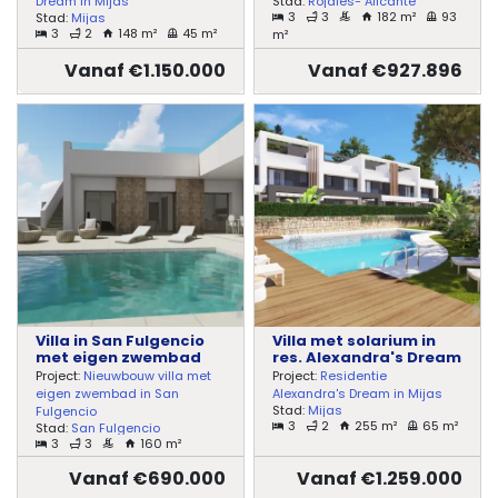
Stad:
Rojales- Alicante
Dream in Mijas
3
3
182 m²
93
Stad:
Mijas
3
2
148 m²
45 m²
m²
Vanaf €1.150.000
Vanaf €927.896
Villa in San Fulgencio
Villa met solarium in
met eigen zwembad
res. Alexandra's Dream
Project:
Nieuwbouw villa met
Project:
Residentie
eigen zwembad in San
Alexandra's Dream in Mijas
Stad:
Mijas
Fulgencio
3
2
255 m²
65 m²
Stad:
San Fulgencio
3
3
160 m²
Vanaf €690.000
Vanaf €1.259.000