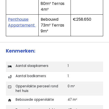
80m² Terras
4m²
Penthouse
Bebouwd
€258.650
Appartement
73m² Terras
9m²
Kenmerken:
Aantal slaapkamers
1
Aantal badkamers
1
Oppervlakte perceel rond
0 m²
het huis
Bebouwde oppervlakte
47 m²