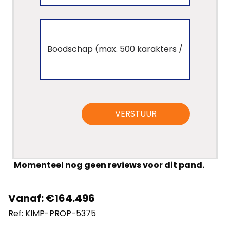
VERSTUUR
Home
Momenteel nog geen reviews voor dit pand.
Lopende
Vanaf: €164.496
projecten
Ref: KIMP-PROP-5375
Alle