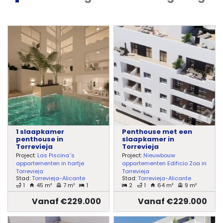
1 slaapkamer
Penthouse met een
penthouse in
slaapkamer in
Torrevieja
Torrevieja
Project:
Las Piscina´s
Project:
Nieuwbouw
appartementen in hartje
appartementen Edificio Zoa in
Torrevieja
Torrevieja
Stad:
Torrevieja-Alicante
Stad:
Torrevieja-Alicante
1
45 m²
7 m²
1
2
1
64 m²
9 m²
Vanaf €229.000
Vanaf €229.000