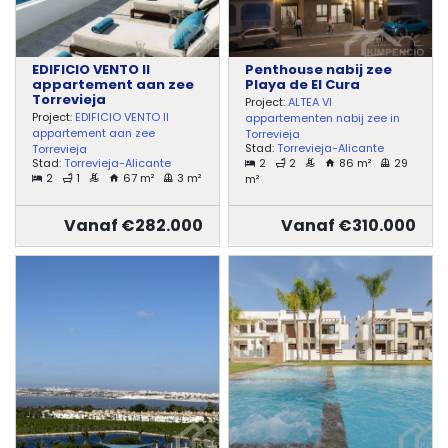
EDIFICIO VENTO II
Penthouse nabij zee
appartement aan zee
Playa de El Cura
Torrevieja
Project:
ALTEA VI
Project:
EDIFICIO VENTO II
appartementen nabij zee in
appartement aan zee
Torrevieja
Stad:
Torrevieja-Alicante
Torrevieja
2
2
86 m²
29
Stad:
Torrevieja-Alicante
2
1
67 m²
3 m²
m²
Vanaf €282.000
Vanaf €310.000