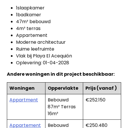
1slaapkamer
1badkamer
47m² bebouwd
4m² terras
Appartement
Moderne architectuur
Ruime leefruimte
Vlak bij Playa El Acequión
Oplevering: 01-04-2028
Andere woningen in dit project beschikbaar:
Woningen
Oppervlakte
Prijs (vanaf )
Appartment
Bebouwd
€252.150
87m² Terras
16m²
Appartement
Bebouwd
€250.480