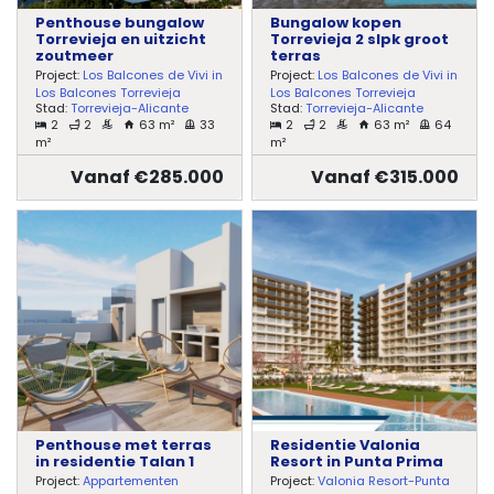
Penthouse bungalow
Bungalow kopen
Torrevieja en uitzicht
Torrevieja 2 slpk groot
zoutmeer
terras
Project:
Los Balcones de Vivi in
Project:
Los Balcones de Vivi in
Los Balcones Torrevieja
Los Balcones Torrevieja
Stad:
Torrevieja-Alicante
Stad:
Torrevieja-Alicante
2
2
63 m²
33
2
2
63 m²
64
m²
m²
Vanaf €285.000
Vanaf €315.000
Penthouse met terras
Residentie Valonia
in residentie Talan 1
Resort in Punta Prima
Project:
Appartementen
Project:
Valonia Resort-Punta