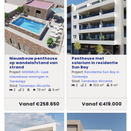
Nieuwbouw penthouse
Penthouse met
op wandelafstand van
solarium in residentie
strand
Sun Bay
Project:
MAXIMLUX- Luxe
Project:
Residentie Sun Bay in
nieuwbouw woningen in
Torrevieja
Stad:
Torrevieja-Alicante
Torrevieja
2
2
103 m²
8 m²
Stad:
Torrevieja-Alicante
2
2
73 m²
9 m²
Vanaf €258.650
Vanaf €419.000