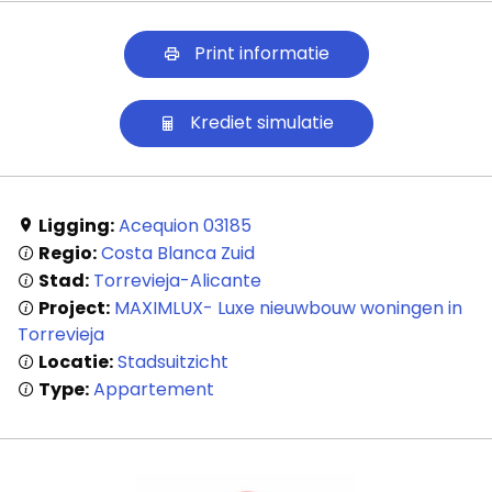
Panden
Print informatie
Over
ons
Krediet simulatie
Ons
team
Ligging:
Acequion 03185
Regio:
Costa Blanca Zuid
Ons
Stad:
Torrevieja-Alicante
kantoor
Project:
MAXIMLUX- Luxe nieuwbouw woningen in
Torrevieja
Onze
Locatie:
Stadsuitzicht
werkwijze
Type:
Appartement
Contacteer
ons