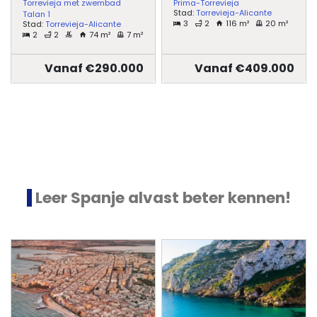
Torrevieja met zwembad
Prima-Torrevieja
Stad:
Torrevieja-Alicante
Talan 1
3
2
116 m²
20 m²
Stad:
Torrevieja-Alicante
2
2
74 m²
7 m²
Vanaf €290.000
Vanaf €409.000
Leer Spanje alvast beter kennen!