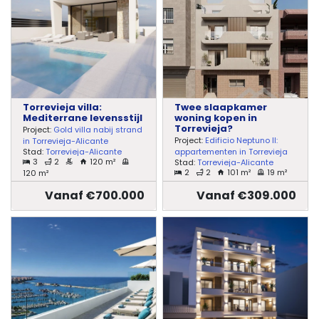
Torrevieja villa:
Twee slaapkamer
Mediterrane levensstijl
woning kopen in
Torrevieja?
Project:
Gold villa nabij strand
Project:
Edificio Neptuno II:
in Torrevieja-Alicante
Stad:
Torrevieja-Alicante
appartementen in Torrevieja
3
2
120 m²
Stad:
Torrevieja-Alicante
2
2
101 m²
19 m²
120 m²
Vanaf €700.000
Vanaf €309.000