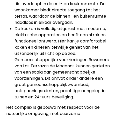
die overloopt in de eet- en keukenruimte. De
Panden
woonkamer biedt directe toegang tot het
terras, waardoor de binnen- en buitenruimte
Over
naadloos in elkaar overgaan.
ons
De keuken is volledig uitgerust met moderne,
elektrische apparaten en heeft een strak en
Ons
functioneel ontwerp. Hier kan je comfortabel
koken en dineren, terwijl je geniet van het
team
uitzonderlijk uitzicht op de zee.
Gemeenschappelijke voorzieningen Bewoners
Ons
van Las Terrazas de Macenas kunnen genieten
kantoor
van een scala aan gemeenschappelijke
voorzieningen. Dit omvat onder andere een
Onze
groot gemeenschappelijk zwembad,
werkwijze
ontspanningsruimten, prachtige aangelegde
tuinen en 24-uurs beveiliging.
Contacteer
Het complex is gebouwd met respect voor de
ons
natuurlijke omgeving, met duurzame