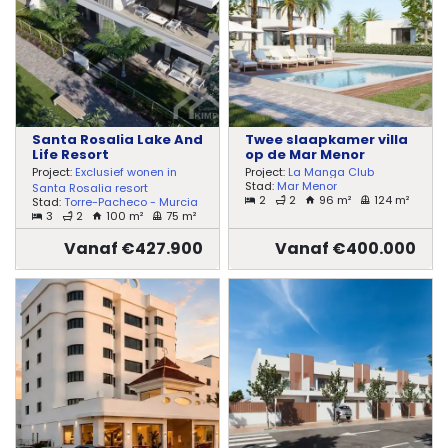
Santa Rosalia Lake And
Twee slaapkamer villa
Life Resort
op de Mar Menor
Project:
Exclusief wonen in
Project:
La Manga Club
Stad:
Mar Menor
Santa Rosalia resort
2
2
96 m²
124 m²
Stad:
Torre-Pacheco - Murcia
3
2
100 m²
75 m²
Vanaf €427.900
Vanaf €400.000