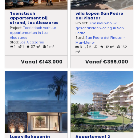
Toeristisch
villa kopen San Pedro
appartement bij
del Pinatar
strand, Los Alcazares
Project:
Luxe nieuwbouw
Project:
Toeristisch verhuur
geschakelde woning in San
appartementen in Los
Pedro
Stad:
San Pedro del Pinatar -
Alcazares
Stad:
Los Alcazares
Mar-Menor
1
1
37 m²
1 m²
3
2
112 m²
152
m²
Vanaf €143.000
Vanaf €395.000
Luxe villa kopen in
Appartement 2