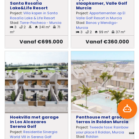
Santa Rosalía
slaapkamer, Valle Golf
Lake&Life Resort
Murcia
Project:
Villa kopen in Santa
Project:
Appartementen op El
Rosalía Lake & Life Resort
Valle Golf Resort in Murcia
Stad:
Torre-Pacheco - Murcia
Stad:
Banos y Mendigo-
3
2
241 m²
71
Murcia
m²
3
2
99 m²
37 m²
Vanaf €695.000
Vanaf €360.000
Hoekvilla met garage
Penthouse met groot
in Los Alcazares
terras in Roldan Murcia
Serena Golf
Project:
Tweede fase: Rainbow
Project:
Residentie Sinergia
your place II Roldan, Murcia
Stad:
Roldan
World VIII in Serena Golf