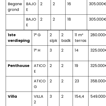
Begane
BAJO
2
2
16
305.000
grond
E
BAJO
2
2
18
305.000
E
1ste
1° G
2
2
11 m²
280.00
verdieping
slpk
badk
terras
1° H
3
2
14
325.000
Penthouse
ATICO
2
2
19
325.000
E
ATICO
2
2
23
358.00
G
Villa
VILLA
3
2
154,4
549.00
2