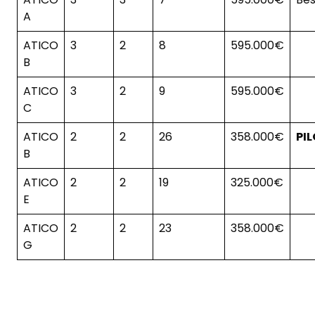
A
ATICO
3
2
8
595.000€
B
ATICO
3
2
9
595.000€
C
ATICO
2
2
26
358.000€
PI
B
ATICO
2
2
19
325.000€
E
ATICO
2
2
23
358.000€
G