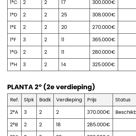
1°C
2
2
17
300.000€
1°D
2
2
25
308.000€
1°E
2
2
20
270.000€
1°F
3
2
11
365.000€
1°G
2
2
11
280.000€
1°H
3
2
14
325.000€
PLANTA 2º (2e verdieping)
Ref.
Slpk
Badk
Verdieping
Prijs
Status
2°A
3
2
2
370.000€
Beschik
2°B
2
2
18
285.000€