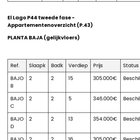
El Lago P44 tweede fase -
Appartementenoverzicht (P.43)
PLANTA BAJA (gelijkvloers)
Ref.
Slaapk
Badk
Verdiep
Prijs
Status
BAJO
2
2
15
305.000€
Beschi
B
BAJO
2
2
5
346.000€
Beschi
C
BAJO
2
2
13
354.000€
Beschi
D
BAJO
2
2
16
305.000€
Beschi