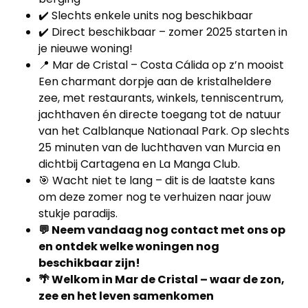
projecten
✔️ Slechts enkele units nog beschikbaar
✔️ Direct beschikbaar – zomer 2025 starten in
Alle
je nieuwe woning!
Panden
📍 Mar de Cristal – Costa Cálida op z’n mooist
Een charmant dorpje aan de kristalheldere
Over
zee, met restaurants, winkels, tenniscentrum,
ons
jachthaven én directe toegang tot de natuur
van het Calblanque Nationaal Park. Op slechts
Ons
25 minuten van de luchthaven van Murcia en
dichtbij Cartagena en La Manga Club.
team
🎯 Wacht niet te lang – dit is de laatste kans
om deze zomer nog te verhuizen naar jouw
Ons
stukje paradijs.
kantoor
💬 Neem vandaag nog contact met ons op
en ontdek welke woningen nog
Onze
beschikbaar zijn!
🌴 Welkom in Mar de Cristal – waar de zon,
werkwijze
zee en het leven samenkomen