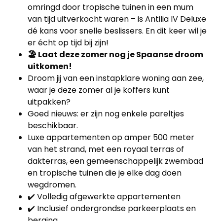
omringd door tropische tuinen in een mum
van tijd uitverkocht waren – is Antilia IV Deluxe
dé kans voor snelle beslissers. En dit keer wil je
er écht op tijd bij zijn!
🏖️ Laat deze zomer nog je Spaanse droom
uitkomen!
Droom jij van een instapklare woning aan zee,
waar je deze zomer al je koffers kunt
uitpakken?
Goed nieuws: er zijn nog enkele pareltjes
beschikbaar.
Luxe appartementen op amper 500 meter
van het strand, met een royaal terras of
dakterras, een gemeenschappelijk zwembad
en tropische tuinen die je elke dag doen
Home
wegdromen.
✔️ Volledig afgewerkte appartementen
Lopende
✔️ Inclusief ondergrondse parkeerplaats en
berging