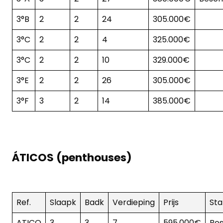
3°B
2
2
24
305.000€
3°C
2
2
4
325.000€
3°C
2
2
10
329.000€
3°E
2
2
26
305.000€
3°F
3
2
14
385.000€
ÁTICOS (penthouses)
Ref.
Slaapk
Badk
Verdieping
Prijs
Sta
ATICO
3
3
7
595.000€
Bes