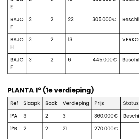
E
BAJO
2
2
22
305.000€
Beschi
F
BAJO
3
2
13
VERKO
H
BAJO
3
2
6
445.000€
Beschi
F
PLANTA 1º (1e verdieping)
Ref
Slaapk
Badk
Verdieping
Prijs
Status
1°A
3
2
3
360.000€
Besch
1°B
2
2
21
270.000€