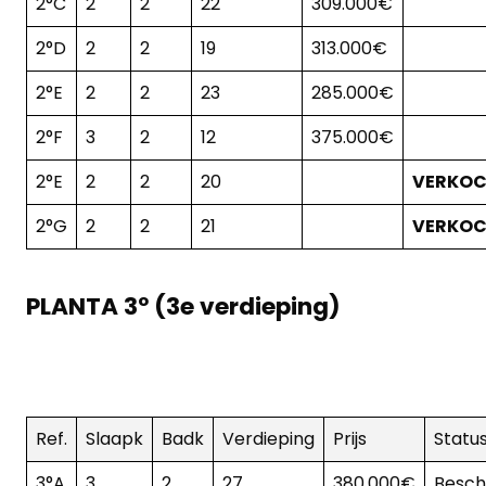
2°C
2
2
22
309.000€
2°D
2
2
19
313.000€
2°E
2
2
23
285.000€
2°F
3
2
12
375.000€
2°E
2
2
20
VERKO
2°G
2
2
21
VERKO
PLANTA 3º (3e verdieping)
Ref.
Slaapk
Badk
Verdieping
Prijs
Statu
3°A
3
2
27
380.000€
Besch