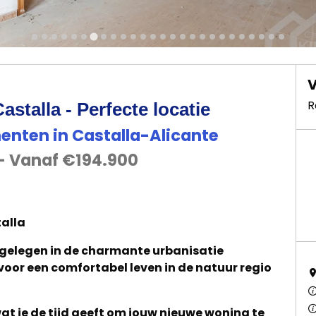
V
R
astalla - Perfecte locatie
menten in Castalla-Alicante
a- Vanaf €194.900
talla
 gelegen in de charmante urbanisatie
 voor een comfortabel leven in de natuur regio
wat je de tijd geeft om jouw nieuwe woning te