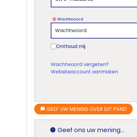
Home
Wachtwoord
Lopende
projecten
Onthoud mij
Alle
Panden
Wachtwoord vergeten?
Websiteaccount aanmaken
Over
ons
Ons
GEEF UW MENING OVER DIT PAND
team
Ons
Geef ons uw mening...