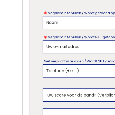
kantoor
Onze
Verplicht in te vullen / Wordt getoond o
werkwijze
Contacteer
Verplicht in te vullen / Wordt NIET geto
ons
Blog
Niet verplicht in te vullen / Wordt NIET ge
Cookies