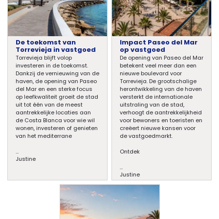
De toekomst van
Impact Paseo del Mar
Torrevieja in vastgoed
op vastgoed
Torrevieja blijft volop
De opening van Paseo del Mar
investeren in de toekomst.
betekent veel meer dan een
Dankzij de vernieuwing van de
nieuwe boulevard voor
haven, de opening van Paseo
Torrevieja. De grootschalige
del Mar en een sterke focus
herontwikkeling van de haven
op leefkwaliteit groeit de stad
versterkt de internationale
uit tot één van de meest
uitstraling van de stad,
aantrekkelijke locaties aan
verhoogt de aantrekkelijkheid
de Costa Blanca voor wie wil
voor bewoners en toeristen en
wonen, investeren of genieten
creëert nieuwe kansen voor
van het mediterrane
de vastgoedmarkt.
...
Ontdek
Justine
...
Justine