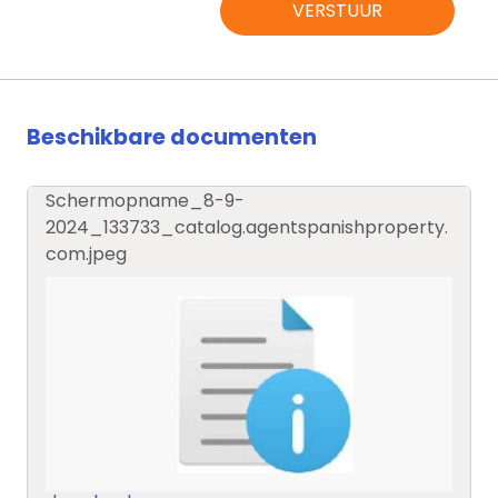
VERSTUUR
Beschikbare documenten
Schermopname_8-9-
2024_133733_catalog.agentspanishproperty.
com.jpeg