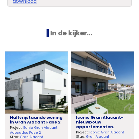
download
In de kijker...
Halfvrijstaande woning
Iconic Gran Alacant-
in Gran Alacant Fase 2
nieuwbouw
appartementen.
Project:
Bahia Gran Alacant
Project:
Iconic Gran Alacant
Adosados Fase 2
Stad:
Gran Alacant
Stad:
Gran Alacant