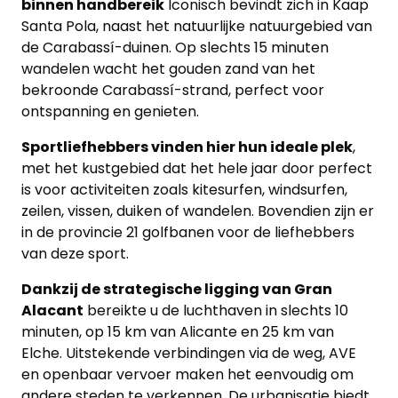
binnen handbereik
Iconisch bevindt zich in Kaap
ons
Santa Pola, naast het natuurlijke natuurgebied van
de Carabassí-duinen. Op slechts 15 minuten
Ons
wandelen wacht het gouden zand van het
team
bekroonde Carabassí-strand, perfect voor
ontspanning en genieten.
Ons
Sportliefhebbers vinden hier hun ideale plek
,
kantoor
met het kustgebied dat het hele jaar door perfect
is voor activiteiten zoals kitesurfen, windsurfen,
Onze
zeilen, vissen, duiken of wandelen. Bovendien zijn er
werkwijze
in de provincie 21 golfbanen voor de liefhebbers
van deze sport.
Contacteer
Dankzij de strategische ligging van Gran
ons
Alacant
bereikte u de luchthaven in slechts 10
minuten, op 15 km van Alicante en 25 km van
Blog
Elche. Uitstekende verbindingen via de weg, AVE
en openbaar vervoer maken het eenvoudig om
Cookies
andere steden te verkennen. De urbanisatie biedt