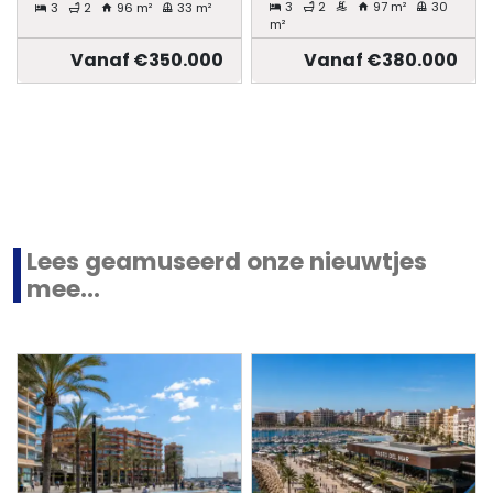
3
2
97 m²
30
3
2
96 m²
33 m²
m²
Vanaf €350.000
Vanaf €380.000
Lees geamuseerd onze nieuwtjes
mee...