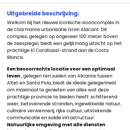
Uitgebreide beschrijving:
Welkom bij het nieuwe iconische wooncomplex in
de charmante urbanisatie Gran Alacant. Dit
complex, gelegen op ongeveer 100 meter boven
de zeespiegel, biedt een gelijkmatig uitzicht op het
prachtige El Carabassí-strand aan de Costa
Blanca.
Home
Een bevoorrechte locatie voor een optimaal
Lopende
leven
, gelegen ten zuiden van Alicante tussen
Altet en Santa Pola, biedt de ideale gelegenheid
projecten
om maximaal te genieten van alles wat deze
prachtige provincie te bieden heeft: schitterend
Alle
weer, betoverende stranden, ingewikkelde natuur,
Panden
culinaire verwennerij, rijke cultuur, uitstekende
communicatie en solide infrastructuur.
Over
Natuurlijke omgeving met alle diensten