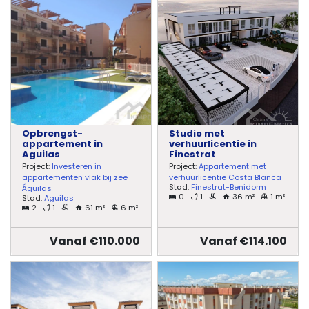
Opbrengst-
Studio met
appartement in
verhuurlicentie in
Aguilas
Finestrat
Project:
Investeren in
Project:
Appartement met
appartementen vlak bij zee
verhuurlicentie Costa Blanca
Stad:
Finestrat-Benidorm
Águilas
0
1
36 m²
1 m²
Stad:
Aguilas
2
1
61 m²
6 m²
Vanaf €110.000
Vanaf €114.100