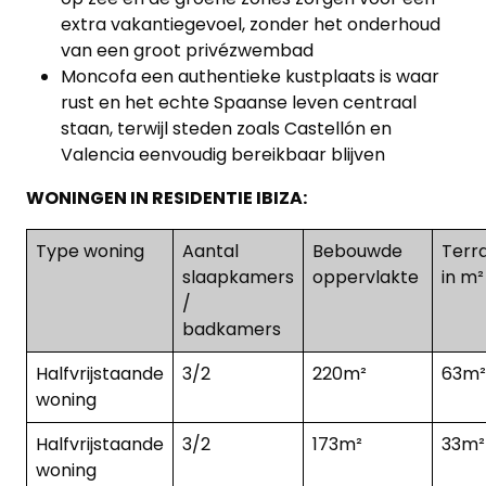
extra vakantiegevoel, zonder het onderhoud
van een groot privézwembad
Moncofa een authentieke kustplaats is waar
rust en het echte Spaanse leven centraal
staan, terwijl steden zoals Castellón en
Valencia eenvoudig bereikbaar blijven
WONINGEN IN RESIDENTIE IBIZA:
Type woning
Aantal
Bebouwde
Terr
slaapkamers
oppervlakte
in m²
/
badkamers
Halfvrijstaande
3/2
220m²
63m²
woning
Halfvrijstaande
3/2
173m²
33m²
woning