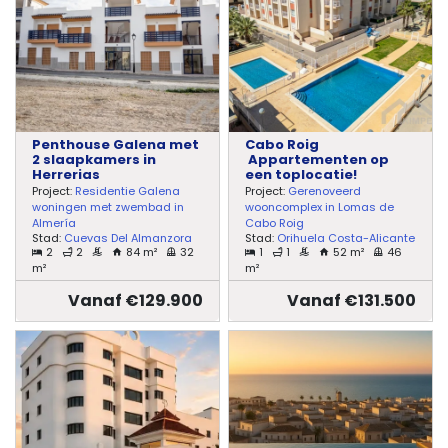
Penthouse Galena met
Cabo Roig
2 slaapkamers in
Appartementen op
Herrerias
een toplocatie!
Project:
Residentie Galena
Project:
Gerenoveerd
woningen met zwembad in
wooncomplex in Lomas de
Almería
Cabo Roig
Stad:
Cuevas Del Almanzora
Stad:
Orihuela Costa-Alicante
2
2
84 m²
32
1
1
52 m²
46
m²
m²
Vanaf €129.900
Vanaf €131.500