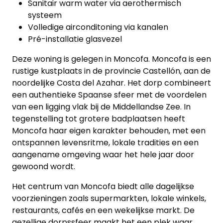
Sanitair warm water via aerothermisch
kantoor
systeem
Volledige airconditoning via kanalen
Onze
Pré-installatie glasvezel
werkwijze
Deze woning is gelegen in Moncofa. Moncofa is een
rustige kustplaats in de provincie Castellón, aan de
Contacteer
noordelijke Costa del Azahar. Het dorp combineert
ons
een authentieke Spaanse sfeer met de voordelen
van een ligging vlak bij de Middellandse Zee. In
Blog
tegenstelling tot grotere badplaatsen heeft
Moncofa haar eigen karakter behouden, met een
Cookies
ontspannen levensritme, lokale tradities en een
aangename omgeving waar het hele jaar door
gewoond wordt.
Het centrum van Moncofa biedt alle dagelijkse
voorzieningen zoals supermarkten, lokale winkels,
restaurants, cafés en een wekelijkse markt. De
gezellige dorpssfeer maakt het een plek waar