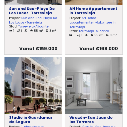
Sun and Sea-Playa De
AN Home Appartement
Los Locos-Torrevieja
in Torrevieja
Project:
Sun and Sea-Playa De
Project:
AN Home
Los Locos-Torrevieja
appartementen vlakbij zee in
Stad:
Torrevieja-Alicante
Torrevieja
1
1
55 m²
3 m²
Stad:
Torrevieja-Alicante
1
1
55 m²
8 m²
Vanaf €159.000
Vanaf €168.000
Studio in Guardamar
Virazón-San Juan de
de Segura
los Terreros
Project:
1-slaapkamer
Project:
Virazón-San Juan de