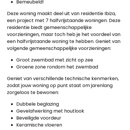
Bemeubeld!
Deze woning maakt deel uit van residentie Ibiza,
Home
een project met 7 halfvrijstaande woningen. Deze
residentie biedt gemeenschappelijke
Lopende
voorzieningen, maar toch heb je het voordeel van
een halfvrijstaande woning te hebben. Geniet van
projecten
volgende gemeenschappelijke voorzieningen:
Alle
Groot zwembad met zicht op zee
Panden
Groene zone rondom het zwembad
Geniet van verschillende technische kenmerken,
Over
zodat jouw woning op punt staat om jarenlang
ons
zorgeloos te bewonen:
Ons
Dubbele beglazing
Gevelafwerking met houtlook
team
Beveiligde voordeur
Keramische vloeren
Ons