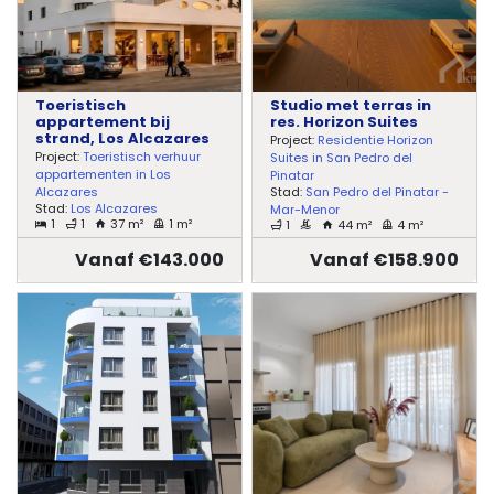
Toeristisch
Studio met terras in
appartement bij
res. Horizon Suites
strand, Los Alcazares
Project:
Residentie Horizon
Project:
Toeristisch verhuur
Suites in San Pedro del
appartementen in Los
Pinatar
Stad:
San Pedro del Pinatar -
Alcazares
Stad:
Los Alcazares
Mar-Menor
1
1
37 m²
1 m²
1
44 m²
4 m²
Vanaf €143.000
Vanaf €158.900