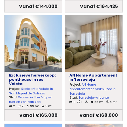
Vanaf €144.000
Vanaf €164.425
Exclusieve herverkoop:
AN Home Appartement
penthouse in res.
in Torrevieja
Veleta
Project:
AN Home
Project:
Residentie Veleta in
appartementen vlakbij zee in
San Miguel de Salinas
Torrevieja
Stad:
Wonen in San Miguel:
Stad:
Torrevieja-Alicante
1
1
55 m²
8 m²
rust en zon aan zee
2
2
99 m²
5 m²
Vanaf €165.000
Vanaf €168.000