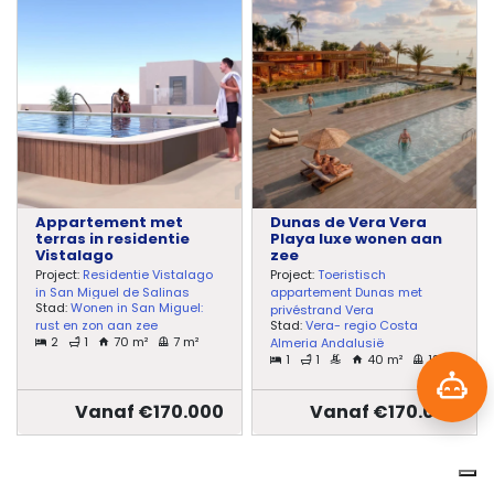
Appartement met
Dunas de Vera Vera
terras in residentie
Playa luxe wonen aan
Vistalago
zee
Project:
Residentie Vistalago
Project:
Toeristisch
in San Miguel de Salinas
appartement Dunas met
Stad:
Wonen in San Miguel:
privéstrand Vera
rust en zon aan zee
Stad:
Vera- regio Costa
2
1
70 m²
7 m²
Almeria Andalusië
1
1
40 m²
13 m²
Vanaf €170.000
Vanaf €170.000