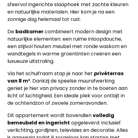
sfeervol ingerichte slaaphoek met zachte kleuren
Panden
en natuurlijke materialen. Hier kom je na een
zonnige dag helemaal tot rust.
Over
De
badkamer
combineert modern design met
ons
natuurlijke elementen: een ruime inloopdouche,
een stijlvol houten meubel met ronde waskom en
Ons
wandtegels in warme groentinten creëren een
team
luxueuze uitstraling.
Ons
Via het schuifraam stap je naar het
privéterras
van 8 m²
. Dankzij de speelse muurafwerking
kantoor
geniet je hier van privacy zonder in te boeten aan
licht of luchtigheid. Een ideale plek voor ontbijt in
Onze
de ochtendzon of zwoele zomeravonden.
werkwijze
Dit appartement wordt bovendien
volledig
Contacteer
bemeubeld en ingericht
opgeleverd: inclusief
verlichting, gordijnen, televisies en decoratie. Alles
ons
is aanwezig zodat jij zorgeloos kan starten met