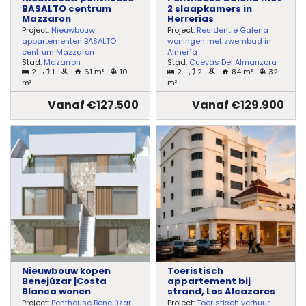
BASALTO centrum
2 slaapkamers in
Mazzaron
Herrerias
Project:
Nieuwbouw
Project:
Residentie Galena
appartementen BASALTO
woningen met zwembad in
centrum Mazzaron
Almería
Stad:
Mazarron
Stad:
Cuevas Del Almanzora
2
1
61 m²
10
2
2
84 m²
32
m²
m²
Vanaf €127.500
Vanaf €129.900
Nieuwbouw kopen
Toeristisch
Benejúzar |Costa
appartement bij
Blanca wonen
strand, Los Alcazares
Project:
Penthouse Benejúzar
Project:
Toeristisch verhuur