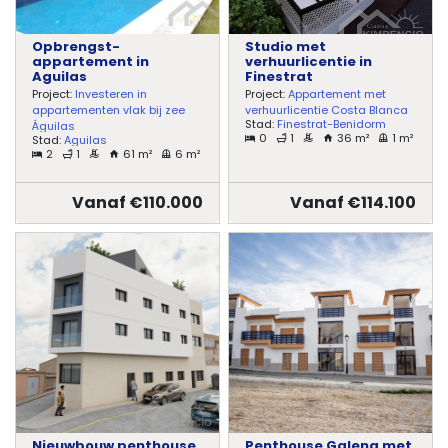
Opbrengst-
Studio met
appartement in
verhuurlicentie in
Aguilas
Finestrat
Project:
Investeren in
Project:
Appartement met
appartementen vlak bij zee
verhuurlicentie Costa Blanca
Stad:
Finestrat-Benidorm
Águilas
0
1
36 m²
1 m²
Stad:
Aguilas
2
1
61 m²
6 m²
Vanaf €110.000
Vanaf €114.100
Nieuwbouw penthouse
Penthouse Galena met