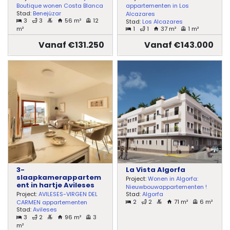
Boutique wonen Costa Blanca
appartementen in Los
Stad:
Benejúzar
Alcazares
3
3
56 m²
12
Stad:
Los Alcazares
m²
1
1
37 m²
1 m²
Vanaf €131.250
Vanaf €143.000
3-
La Vista Algorfa
slaapkamerappartem
Project:
Wonen in Algorfa:
ent in hartje Avileses
Nieuwbouwappartementen !
Project:
AVILESES-VIRGEN DEL
Stad:
Algorfa
2
2
71 m²
6 m²
CARMEN appartementen
Stad:
Avileses
3
2
96 m²
3
m²