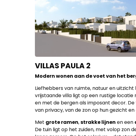
Home
Lopende
projecten
Alle
Panden
VILLAS PAULA 2
Modern wonen aan de voet van het be
Over
ons
Liefhebbers van ruimte, natuur en uitzicht
vrijstaande villa ligt op een rustige locati
Ons
en met de bergen als imposant decor. De
van privacy, van de zon op hun gezicht en 
team
Met
grote ramen
,
strakke lijnen
en een
Ons
De tuin ligt op het zuiden, met volop zon 