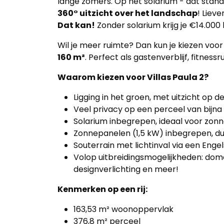
kantoor
lange zomers. Op het solarium - dat standa
360° uitzicht over het landschap
! Liev
Onze
Dat kan!
Zonder solarium krijg je €14.000 
werkwijze
Wil je meer ruimte? Dan kun je kiezen voo
160 m²
. Perfect als gastenverblijf, fitnes
Contacteer
Waarom kiezen voor Villas Paula 2?
ons
Ligging in het groen, met uitzicht op 
Blog
Veel privacy op een perceel van bijna
Solarium inbegrepen, ideaal voor zon
Cookies
Zonnepanelen (1,5 kW) inbegrepen, du
Souterrain met lichtinval via een Enge
Volop uitbreidingsmogelijkheden: do
designverlichting en meer!
Kenmerken op een rij:
163,53 m² woonoppervlak
376,8 m² perceel