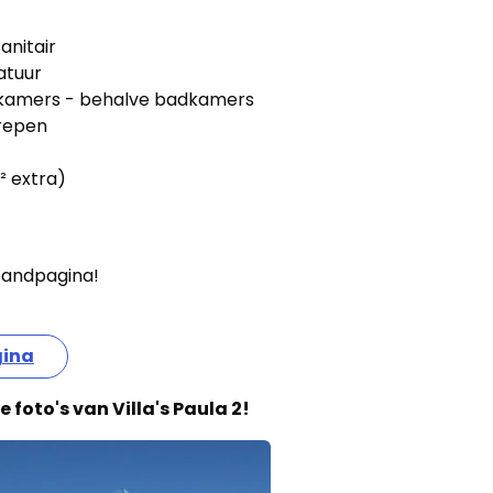
anitair
atuur
le kamers - behalve badkamers
grepen
² extra)
 pandpagina!
gina
 foto's van Villa's Paula 2!