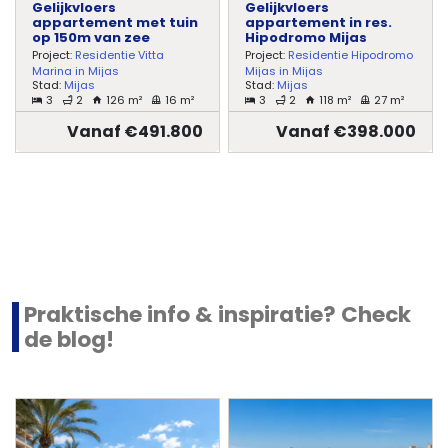
Gelijkvloers
Gelijkvloers
appartement met tuin
appartement in res.
op 150m van zee
Hipodromo Mijas
Project:
Residentie Vitta
Project:
Residentie Hipodromo
Marina in Mijas
Mijas in Mijas
Stad:
Mijas
Stad:
Mijas
3
2
126 m²
16 m²
3
2
118 m²
27 m²
Vanaf €491.800
Vanaf €398.000
Praktische info & inspiratie? Check
de blog!