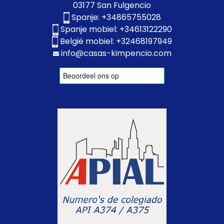
03177 San Fulgencio
Spanje:
+34865755028
Spanje mobiel:
+34613122290
België mobiel:
+32468197949
info@casas-kimpencio.com