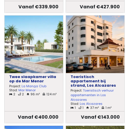
Vanaf €339.900
Vanaf €427.900
Twee slaapkamer villa
Toeristisch
op de Mar Menor
appartement bij
strand, Los Alcazares
Project:
La Manga Club
Stad:
Mar Menor
Project:
Toeristisch verhuur
2
2
96 m²
124 m²
appartementen in Los
Alcazares
Stad:
Los Alcazares
1
1
37 m²
1 m²
Vanaf €400.000
Vanaf €143.000