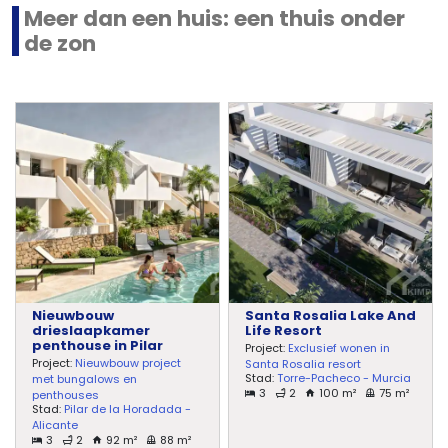
Meer dan een huis: een thuis onder
de zon
Nieuwbouw
Santa Rosalia Lake And
drieslaapkamer
Life Resort
penthouse in Pilar
Project:
Exclusief wonen in
Project:
Nieuwbouw project
Santa Rosalia resort
Stad:
Torre-Pacheco - Murcia
met bungalows en
3
2
100 m²
75 m²
penthouses
Stad:
Pilar de la Horadada -
Alicante
3
2
92 m²
88 m²