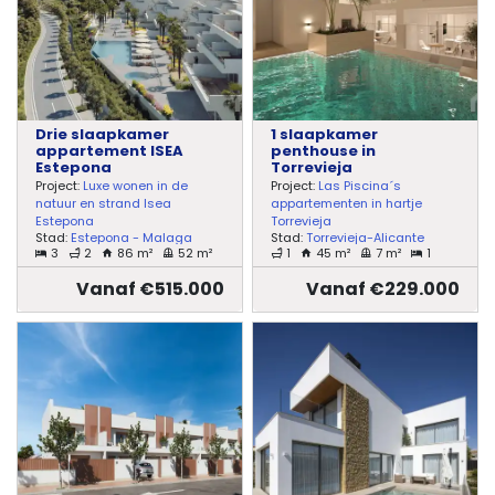
Drie slaapkamer
1 slaapkamer
appartement ISEA
penthouse in
Estepona
Torrevieja
Project:
Luxe wonen in de
Project:
Las Piscina´s
natuur en strand Isea
appartementen in hartje
Estepona
Torrevieja
Stad:
Estepona - Malaga
Stad:
Torrevieja-Alicante
3
2
86 m²
52 m²
1
45 m²
7 m²
1
Vanaf €515.000
Vanaf €229.000