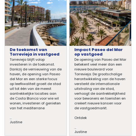
De toekomst van
Impact Paseo del Mar
Torrevieja in vastgoed
op vastgoed
Torrevieja blijft volop
De opening van Paseo del Mar
investeren in de toekomst.
betekent veel meer dan een
Dankzij de vernieuwing van de
nieuwe boulevard voor
haven, de opening van Paseo
Torrevieja. De grootschalige
del Mar en een sterke focus
herontwikkeling van de haven
op leefkwaliteit groeit de stad
versterkt de internationale
uit tot één van de meest
uitstraling van de stad,
aantrekkelijke locaties aan
verhoogt de aantrekkelijkheid
de Costa Blanca voor wie wil
voor bewoners en toeristen en
wonen, investeren of genieten
creëert nieuwe kansen voor
van het mediterrane
de vastgoedmarkt.
...
Ontdek
Justine
...
Justine