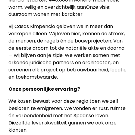
werkwijze
warm, veilig en overzichtelijk aanOnze visie:
duurzaam wonen met karakter
Contacteer
Bij Casas Kimpencio geloven we in meer dan
ons
verkopen alleen. Wij leven hier, kennen de streek,
de mensen, de regels én de bouwprojecten. Van
Blog
de eerste droom tot de notariële akte en daarna
— wij blijven aan je zijde. We werken samen met
Cookies
erkende juridische partners en architecten, en
screenen elk project op betrouwbaarheid, locatie
en toekomstwaarde.
Onze persoonlijke ervaring?
We kozen bewust voor deze regio toen we zelf
besloten te emigreren. We vonden er rust, ruimte
én verbondenheid met het Spaanse leven.
Diezelfde levenskwaliteit gunnen we ook onze
klanten.