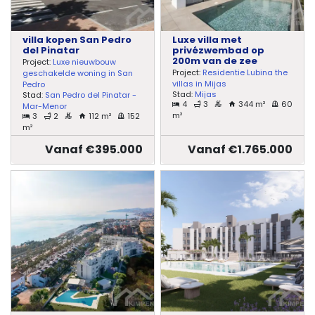
villa kopen San Pedro
Luxe villa met
del Pinatar
privézwembad op
200m van de zee
Project:
Luxe nieuwbouw
Project:
Residentie Lubina the
geschakelde woning in San
villas in Mijas
Pedro
Stad:
Mijas
Stad:
San Pedro del Pinatar -
4
3
344 m²
60
Mar-Menor
m²
3
2
112 m²
152
m²
Vanaf €395.000
Vanaf €1.765.000