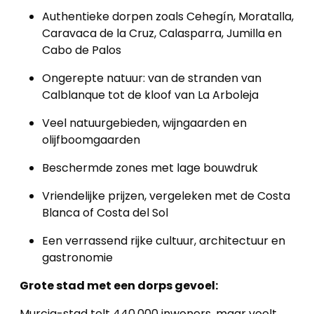
Authentieke dorpen zoals Cehegín, Moratalla,
Lopende
Caravaca de la Cruz, Calasparra, Jumilla en
projecten
Cabo de Palos
Ongerepte natuur: van de stranden van
Alle
Calblanque tot de kloof van La Arboleja
Panden
Veel natuurgebieden, wijngaarden en
Over
olijfboomgaarden
ons
Beschermde zones met lage bouwdruk
Ons
Vriendelijke prijzen, vergeleken met de Costa
Blanca of Costa del Sol
team
Een verrassend rijke cultuur, architectuur en
Ons
gastronomie
kantoor
Grote stad met een dorps gevoel:
Onze
Murcia-stad telt 440.000 inwoners, maar voelt