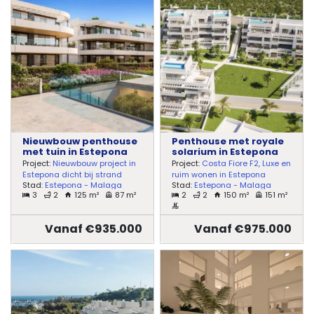
Nieuwbouw penthouse
Penthouse met royale
met tuin in Estepona
solarium in Estepona
Project:
Nieuwbouw project in
Project:
Costa Fiore F2, Luxe en
Estepona dicht bij strand
ruim wonen in Estepona
Stad:
Estepona - Malaga
Stad:
Estepona - Malaga
3
2
125 m²
87 m²
2
2
150 m²
151 m²
Vanaf €935.000
Vanaf €975.000