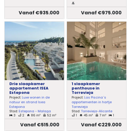
Vanaf €935.000
Vanaf €975.000
Drie slaapkamer
1 slaapkamer
appartement ISEA
penthouse in
Estepona
Torrevieja
Project:
Luxe wonen in de
Project:
Las Piscina´s
natuur en strand Isea
appartementen in hartje
Estepona
Torrevieja
Stad:
Estepona - Malaga
Stad:
Torrevieja-Alicante
3
2
86 m²
52 m²
1
45 m²
7 m²
1
Vanaf €515.000
Vanaf €229.000