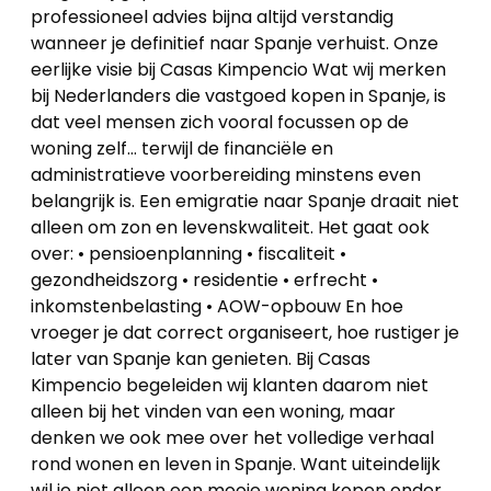
Home
professioneel advies bijna altijd verstandig
wanneer je definitief naar Spanje verhuist. Onze
Lopende
eerlijke visie bij Casas Kimpencio Wat wij merken
projecten
bij Nederlanders die vastgoed kopen in Spanje, is
dat veel mensen zich vooral focussen op de
Alle
woning zelf… terwijl de financiële en
administratieve voorbereiding minstens even
Panden
belangrijk is. Een emigratie naar Spanje draait niet
alleen om zon en levenskwaliteit. Het gaat ook
Over
over: • pensioenplanning • fiscaliteit •
ons
gezondheidszorg • residentie • erfrecht •
inkomstenbelasting • AOW-opbouw En hoe
Ons
vroeger je dat correct organiseert, hoe rustiger je
later van Spanje kan genieten. Bij Casas
team
Kimpencio begeleiden wij klanten daarom niet
alleen bij het vinden van een woning, maar
Ons
denken we ook mee over het volledige verhaal
kantoor
rond wonen en leven in Spanje. Want uiteindelijk
wil je niet alleen een mooie woning kopen onder