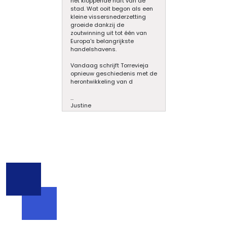
het kloppende hart van de
stad. Wat ooit begon als een
kleine vissersnederzetting
groeide dankzij de
zoutwinning uit tot één van
Europa's belangrijkste
handelshavens.
Vandaag schrijft Torrevieja
opnieuw geschiedenis met de
herontwikkeling van d
...
Justine