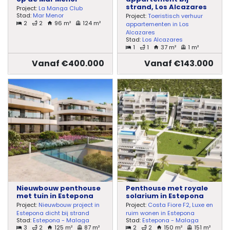
strand, Los Alcazares
Project:
La Manga Club
Stad:
Mar Menor
Project:
Toeristisch verhuur
2
2
96 m²
124 m²
appartementen in Los
Alcazares
Stad:
Los Alcazares
1
1
37 m²
1 m²
Vanaf €400.000
Vanaf €143.000
Nieuwbouw penthouse
Penthouse met royale
met tuin in Estepona
solarium in Estepona
Project:
Nieuwbouw project in
Project:
Costa Fiore F2, Luxe en
Estepona dicht bij strand
ruim wonen in Estepona
Stad:
Estepona - Malaga
Stad:
Estepona - Malaga
3
2
125 m²
87 m²
2
2
150 m²
151 m²