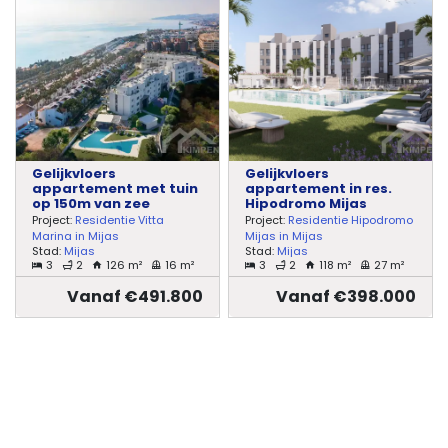
Gelijkvloers
Gelijkvloers
appartement met tuin
appartement in res.
op 150m van zee
Hipodromo Mijas
Project:
Residentie Vitta
Project:
Residentie Hipodromo
Marina in Mijas
Mijas in Mijas
Stad:
Mijas
Stad:
Mijas
3
2
126 m²
16 m²
3
2
118 m²
27 m²
Vanaf €491.800
Vanaf €398.000