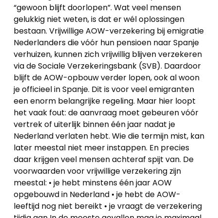
“gewoon blijft doorlopen”. Wat veel mensen
gelukkig niet weten, is dat er wél oplossingen
bestaan. Vrijwillige AOW-verzekering bij emigratie
Nederlanders die vóór hun pensioen naar Spanje
verhuizen, kunnen zich vrijwillig blijven verzekeren
via de Sociale Verzekeringsbank (SVB). Daardoor
blijft de AOW-opbouw verder lopen, ook al woon
je officieel in Spanje. Dit is voor veel emigranten
een enorm belangrijke regeling. Maar hier loopt
het vaak fout: de aanvraag moet gebeuren vóór
vertrek of uiterlijk binnen één jaar nadat je
Nederland verlaten hebt. Wie die termijn mist, kan
later meestal niet meer instappen. En precies
daar krijgen veel mensen achteraf spijt van. De
voorwaarden voor vrijwillige verzekering zijn
meestal: • je hebt minstens één jaar AOW
opgebouwd in Nederland • je hebt de AOW-
leeftijd nog niet bereikt • je vraagt de verzekering
tijdig aan In de meeste gevallen mag je maximaal