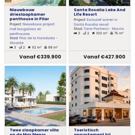
Nieuwbouw
Santa Rosalia Lake And
drieslaapkamer
Life Resort
penthouse in Pilar
Project:
Exclusief wonen in
Project:
Nieuwbouw project
Santa Rosalia resort
Stad:
Torre-Pacheco - Murcia
met bungalows en
3
2
100 m²
75 m²
penthouses
Stad:
Pilar de la Horadada -
Alicante
3
2
92 m²
88 m²
Vanaf €339.900
Vanaf €427.900
Twee slaapkamer villa
Toeristisch
op de Mar Menor
appartement bij