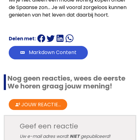
Onze
de Spaanse zon… Je wil vooral zorgeloos kunnen
werkwijze
genieten van het leven dat daarbij hoort.
Contacteer
Delen met:
ons
Markdown Content
Blog
Cookies
Nog geen reacties, wees de eerste
We horen graag jouw mening!
JOUW REACTIE...
Geef een reactie
Uw e-mail adres wordt
NIET
gepubliceerd!