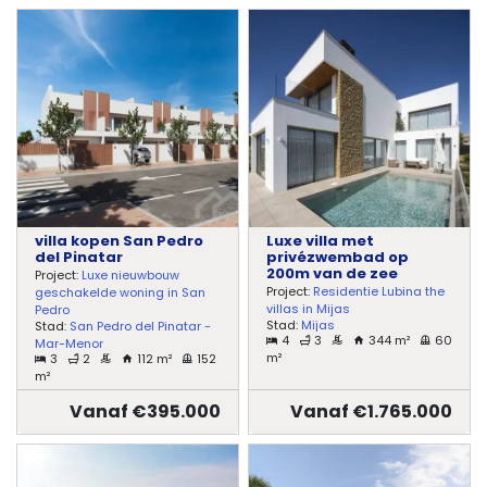
villa kopen San Pedro
Luxe villa met
del Pinatar
privézwembad op
200m van de zee
Project:
Luxe nieuwbouw
Project:
Residentie Lubina the
geschakelde woning in San
villas in Mijas
Pedro
Stad:
Mijas
Stad:
San Pedro del Pinatar -
4
3
344 m²
60
Mar-Menor
m²
3
2
112 m²
152
m²
Vanaf €395.000
Vanaf €1.765.000