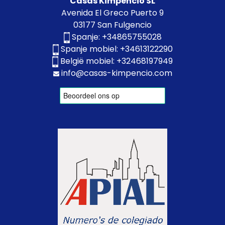
Casas Kimpencio SL
Avenida El Greco Puerto 9
03177 San Fulgencio
Spanje:
+34865755028
Spanje mobiel:
+34613122290
België mobiel:
+32468197949
info@casas-kimpencio.com