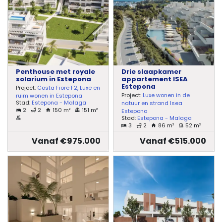
Penthouse met royale
Drie slaapkamer
solarium in Estepona
appartement ISEA
Estepona
Project:
Costa Fiore F2, Luxe en
Project:
Luxe wonen in de
ruim wonen in Estepona
Stad:
Estepona - Malaga
natuur en strand Isea
2
2
150 m²
151 m²
Estepona
Stad:
Estepona - Malaga
3
2
86 m²
52 m²
Vanaf €975.000
Vanaf €515.000