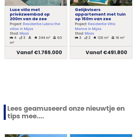
Luxe villa met
Gelijkvloers
privézwembad op
appartement met tuin
200m van de zee
op 150m van zee
Project:
Residentie Lubina the
Project:
Residentie Vitta
villas in Mijas
Marina in Mijas
Stad:
Mijas
Stad:
Mijas
4
3
344 m²
60
3
2
126 m²
16 m²
m²
Vanaf €1.765.000
Vanaf €491.800
Lees geamuseerd onze nieuwtje en
tips mee....