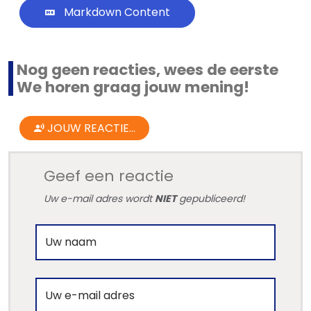
Markdown Content
Nog geen reacties, wees de eerste
We horen graag jouw mening!
Home
JOUW REACTIE...
Lopende
projecten
Geef een reactie
Alle
Uw e-mail adres wordt
NIET
gepubliceerd!
Panden
Over
ons
Ons