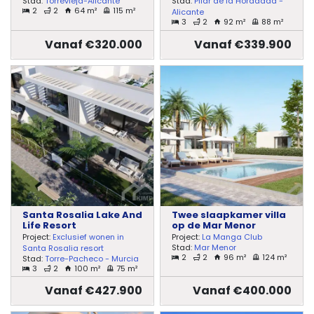
Stad:
Torrevieja-Alicante
Stad:
Pilar de la Horadada -
2
2
64 m²
115 m²
Alicante
3
2
92 m²
88 m²
Vanaf €320.000
Vanaf €339.900
Santa Rosalia Lake And
Twee slaapkamer villa
Life Resort
op de Mar Menor
Project:
Exclusief wonen in
Project:
La Manga Club
Stad:
Mar Menor
Santa Rosalia resort
2
2
96 m²
124 m²
Stad:
Torre-Pacheco - Murcia
3
2
100 m²
75 m²
Vanaf €427.900
Vanaf €400.000