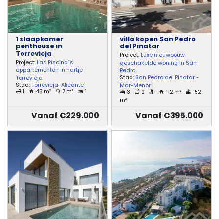
1 slaapkamer
villa kopen San Pedro
penthouse in
del Pinatar
Torrevieja
Project:
Luxe nieuwbouw
Project:
Las Piscina´s
geschakelde woning in San
appartementen in hartje
Pedro
Stad:
San Pedro del Pinatar -
Torrevieja
Stad:
Torrevieja-Alicante
Mar-Menor
1
45 m²
7 m²
1
3
2
112 m²
152
m²
Vanaf €229.000
Vanaf €395.000