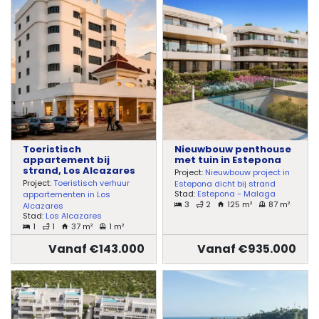
Toeristisch
Nieuwbouw penthouse
appartement bij
met tuin in Estepona
strand, Los Alcazares
Project:
Nieuwbouw project in
Project:
Toeristisch verhuur
Estepona dicht bij strand
Stad:
Estepona - Malaga
appartementen in Los
3
2
125 m²
87 m²
Alcazares
Stad:
Los Alcazares
1
1
37 m²
1 m²
Vanaf €143.000
Vanaf €935.000