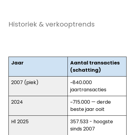
Historiek & verkooptrends
Jaar
Aantal transacties
(schatting)
2007 (piek)
~840.000
jaartransacties
Home
2024
~715.000 — derde
Lopende
beste jaar ooit
projecten
H1 2025
357.533 - hoogste
sinds 2007
Alle