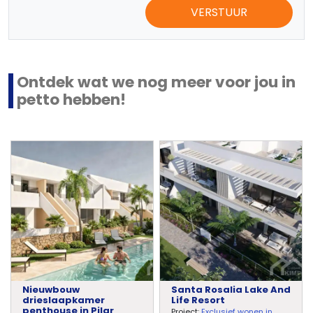
VERSTUUR
Ontdek wat we nog meer voor jou in
petto hebben!
Nieuwbouw
Santa Rosalia Lake And
drieslaapkamer
Life Resort
penthouse in Pilar
Project:
Exclusief wonen in