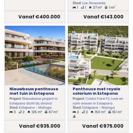
Stad:
Los Alcazares
1
1
37 m²
1 m²
Vanaf €400.000
Vanaf €143.000
Nieuwbouw penthouse
Penthouse met royale
met tuin in Estepona
solarium in Estepona
Project:
Nieuwbouw project in
Project:
Costa Fiore F2, Luxe en
Estepona dicht bij strand
ruim wonen in Estepona
Stad:
Estepona - Malaga
Stad:
Estepona - Malaga
3
2
125 m²
87 m²
2
2
150 m²
151 m²
Vanaf €935.000
Vanaf €975.000