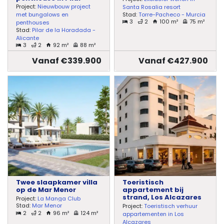
Project:
Nieuwbouw project
Santa Rosalia resort
Stad:
Torre-Pacheco - Murcia
met bungalows en
3
2
100 m²
75 m²
penthouses
Stad:
Pilar de la Horadada -
Alicante
3
2
92 m²
88 m²
Vanaf €339.900
Vanaf €427.900
Twee slaapkamer villa
Toeristisch
op de Mar Menor
appartement bij
strand, Los Alcazares
Project:
La Manga Club
Stad:
Mar Menor
Project:
Toeristisch verhuur
2
2
96 m²
124 m²
appartementen in Los
Alcazares