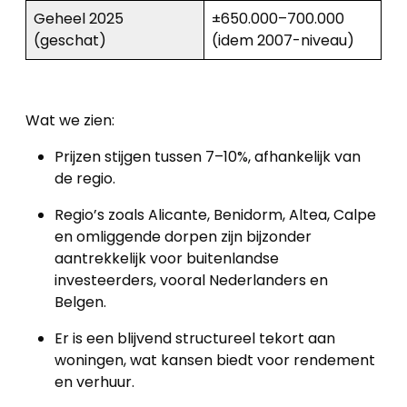
Geheel 2025
±650.000–700.000
Panden
(geschat)
(idem 2007-niveau)
Over
ons
Wat we zien:
Ons
Prijzen stijgen tussen 7–10%, afhankelijk van
team
de regio.
Ons
Regio’s zoals Alicante, Benidorm, Altea, Calpe
en omliggende dorpen zijn bijzonder
kantoor
aantrekkelijk voor buitenlandse
investeerders, vooral Nederlanders en
Onze
Belgen.
werkwijze
Er is een blijvend structureel tekort aan
woningen, wat kansen biedt voor rendement
Contacteer
en verhuur.
ons