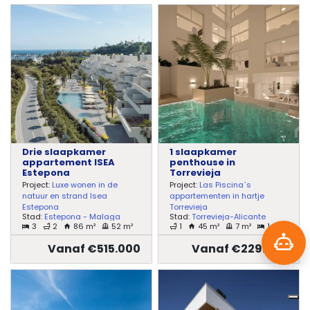
Drie slaapkamer
1 slaapkamer
appartement ISEA
penthouse in
Estepona
Torrevieja
Project:
Luxe wonen in de
Project:
Las Piscina´s
natuur en strand Isea
appartementen in hartje
Estepona
Torrevieja
Stad:
Estepona - Malaga
Stad:
Torrevieja-Alicante
3
2
86 m²
52 m²
1
45 m²
7 m²
1
Vanaf €515.000
Vanaf €229.000