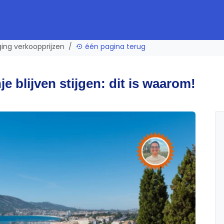
jging verkoopprijzen
één pagina terug
e blijven stijgen: dit is waarom!