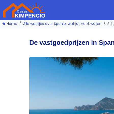
Home
Alle weetjes over Spanje: wat je moet weten
Sti
De vastgoedprijzen in Spanj