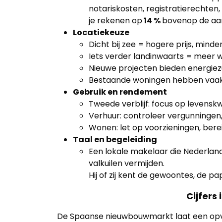
notariskosten, registratierecht
je rekenen op
14 %
bovenop de aan
Locatiekeuze
Dicht bij zee = hogere prijs, minde
Iets verder landinwaarts = meer w
Nieuwe projecten bieden energiez
Bestaande woningen hebben vaak
Gebruik en rendement
Tweede verblijf: focus op levenskwa
Verhuur: controleer vergunningen
Wonen: let op voorzieningen, ber
Taal en begeleiding
Een lokale makelaar die Nederland
valkuilen vermijden.
Hij of zij kent de gewoontes, de p
Cijfers
De Spaanse nieuwbouwmarkt laat een opval