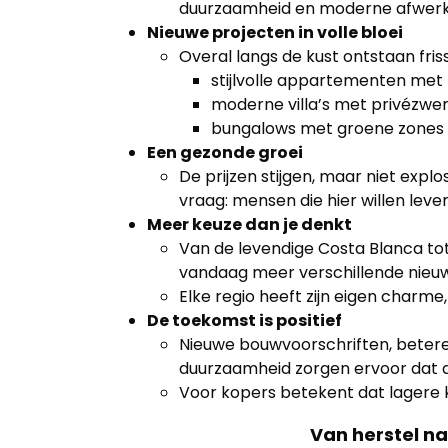
kantoor
duurzaamheid en moderne afwerk
Nieuwe projecten in volle bloei
Onze
Overal langs de kust ontstaan friss
werkwijze
stijlvolle appartementen me
moderne villa’s met privéz
Contacteer
bungalows met groene zones
Een gezonde groei
ons
De prijzen stijgen, maar niet explo
vraag: mensen die hier willen leven
Blog
Meer keuze dan je denkt
Van de levendige Costa Blanca tot 
Cookies
vandaag meer verschillende nieu
Elke regio heeft zijn eigen charme, 
De toekomst is positief
Nieuwe bouwvoorschriften, beter
duurzaamheid zorgen ervoor dat d
Voor kopers betekent dat lagere 
Van herstel n