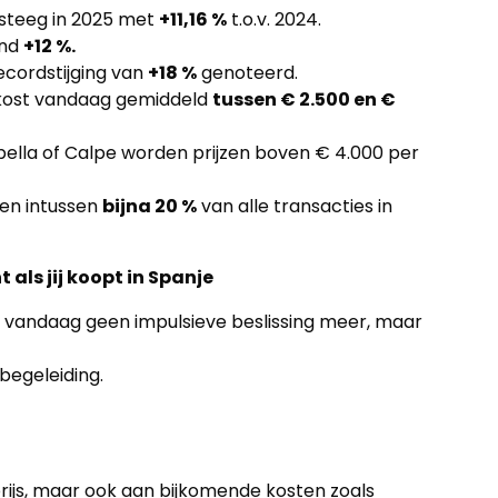
 steeg in 2025 met
+11,16 %
t.o.v. 2024.
ond
+12 %.
ecordstijging van
+18 %
genoteerd.
kost vandaag gemiddeld
tussen € 2.500 en €
bella of Calpe worden prijzen boven € 4.000 per
en intussen
bijna 20 %
van alle transacties in
 als jij koopt in Spanje
 vandaag geen impulsieve beslissing meer, maar
begeleiding.
rijs, maar ook aan bijkomende kosten zoals