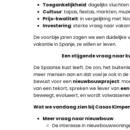
Toegankelijkheid
: dagelijks vluchte
Cultuur
: tapas, fiestas, markten, 
Home
Prijs-kwaliteit
: in vergelijking met N
Investering
: sterke vraag naar vaka
Lopende
projecten
De voorbije jaren zagen we een duidelijke 
vakantie in Spanje, ze willen er leven.
Alle
Een stijgende vraag naar k
Panden
De Spaanse kust leeft. De zon, het buitenl
Over
meer mensen aan en dat voel je ook in d
bewust voor een
nieuwbouwproject
: mo
ons
van een tekort, spreken we liever van
een
beweegt, evolueert, en wordt volwassener
Ons
team
Wat we vandaag zien bij Casas Kimpe
Meer vraag naar nieuwbouw
Ons
De interesse in nieuwbouwwoningen 