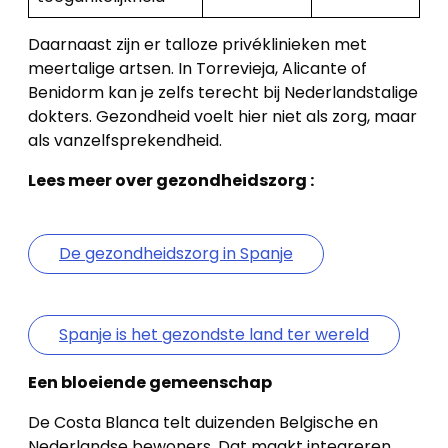
Onze
werkwijze
Daarnaast zijn er talloze privéklinieken met
meertalige artsen. In Torrevieja, Alicante of
Contacteer
Benidorm kan je zelfs terecht bij Nederlandstalige
dokters. Gezondheid voelt hier niet als zorg, maar
ons
als vanzelfsprekendheid.
Blog
Lees meer over gezondheidszorg :
Cookies
De gezondheidszorg in Spanje
Spanje is het gezondste land ter wereld
Een bloeiende gemeenschap
De Costa Blanca telt duizenden Belgische en
Nederlandse bewoners. Dat maakt integreren