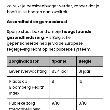
Home
Zo reikt je pensioenbudget verder, zonder dat je
hoeft in te boeten aan kwaliteit.
Lopende
projecten
Gezondheid en gemoedsrust
Spanje staat bekend om zijn
hoogstaande
Alle
gezondheidszorg
. Als Belgische
Panden
gepensioneerde heb je via de Europese
regelgeving recht op het publieke systeem.
Over
ons
Zorgindicator
Spanje
België
Levensverwachting
83,4 jaar
81 jaar
Ons
team
Plaats op
8
16
Bloomberg Health
Ons
Index
kantoor
Publieke zorg
9/10
8/10
toegankelijkheid