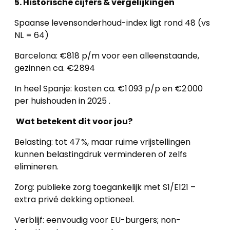
5. Historische cijfers & vergelijkingen
Spaanse levensonderhoud-index ligt rond 48 (vs
NL = 64)
Barcelona: €818 p/m voor een alleenstaande,
gezinnen ca. €2 894
In heel Spanje: kosten ca. €1 093 p/p en €2 000
per huishouden in 2025 .
Wat betekent dit voor jou?
Belasting: tot 47 %, maar ruime vrijstellingen
kunnen belastingdruk verminderen of zelfs
elimineren.
Zorg: publieke zorg toegankelijk met S1/E121 –
extra privé dekking optioneel.
Verblijf: eenvoudig voor EU-burgers; non-