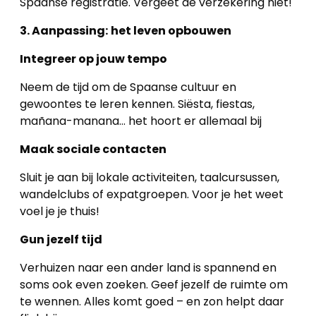
Spaanse registratie. Vergeet de verzekering niet!
3. Aanpassing:
het leven opbouwen
Integreer op jouw tempo
Neem de tijd om de Spaanse cultuur en
gewoontes te leren kennen. Siësta, fiestas,
mañana-manana… het hoort er allemaal bij
Maak sociale contacten
Sluit je aan bij lokale activiteiten, taalcursussen,
wandelclubs of expatgroepen. Voor je het weet
voel je je thuis!
Home
Gun jezelf tijd
Lopende
Verhuizen naar een ander land is spannend en
projecten
soms ook even zoeken. Geef jezelf de ruimte om
te wennen. Alles komt goed – en zon helpt daar
Alle