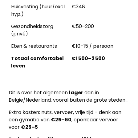
Huisvesting (huur/excl.
€348
hyp.)
Gezondheidszorg
€50–200
(privé)
Eten & restaurants
€10–15 / persoon
Totaal comfortabel
€1 500–2 500
leven
Dit is over het algemeen
lager
dan in
België/Nederland, vooral buiten de grote steden
.
Extra kosten: nuts, vervoer, vrije tijd – denk aan
een gymabo van
€25–60
, openbaar vervoer
voor
€25–5