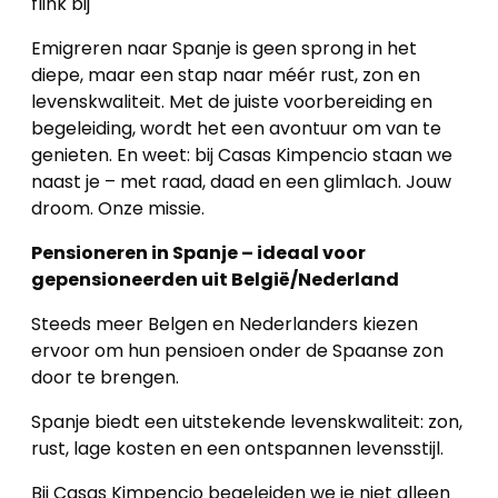
flink bij
Panden
Emigreren naar Spanje is geen sprong in het
diepe, maar een stap naar méér rust, zon en
Over
levenskwaliteit. Met de juiste voorbereiding en
ons
begeleiding, wordt het een avontuur om van te
genieten. En weet: bij Casas Kimpencio staan we
Ons
naast je – met raad, daad en een glimlach. Jouw
droom. Onze missie.
team
Pensioneren in Spanje – ideaal voor
Ons
gepensioneerden uit België/Nederland
kantoor
Steeds meer Belgen en Nederlanders kiezen
ervoor om hun pensioen onder de Spaanse zon
Onze
door te brengen.
werkwijze
Spanje biedt een uitstekende levenskwaliteit: zon,
Contacteer
rust, lage kosten en een ontspannen levensstijl.
ons
Bij Casas Kimpencio begeleiden we je niet alleen