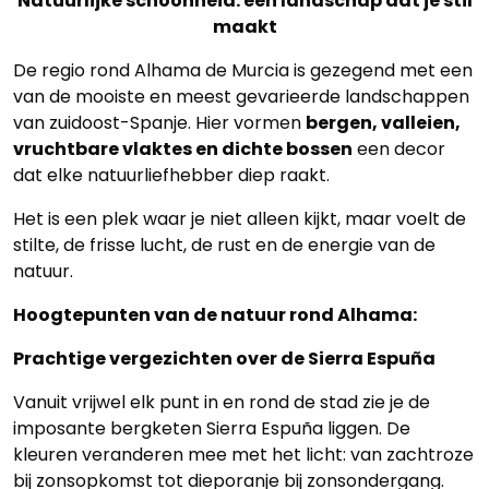
Natuurlijke schoonheid: een landschap dat je stil
maakt
Panden
De regio rond Alhama de Murcia is gezegend met een
Over
van de mooiste en meest gevarieerde landschappen
ons
van zuidoost-Spanje. Hier vormen
bergen, valleien,
vruchtbare vlaktes en dichte bossen
een decor
Ons
dat elke natuurliefhebber diep raakt.
team
Het is een plek waar je niet alleen kijkt, maar voelt de
stilte, de frisse lucht, de rust en de energie van de
Ons
natuur.
kantoor
Hoogtepunten van de natuur rond Alhama:
Onze
Prachtige vergezichten over de Sierra Espuña
werkwijze
Vanuit vrijwel elk punt in en rond de stad zie je de
imposante bergketen Sierra Espuña liggen. De
Contacteer
kleuren veranderen mee met het licht: van zachtroze
ons
bij zonsopkomst tot dieporanje bij zonsondergang.