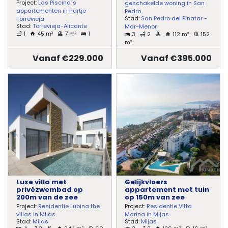
Project:
Las Piscina´s
geschakelde woning in San
appartementen in hartje
Pedro
Stad:
San Pedro del Pinatar -
Torrevieja
Stad:
Torrevieja-Alicante
Mar-Menor
1
45 m²
7 m²
1
3
2
112 m²
152
m²
Vanaf €229.000
Vanaf €395.000
Luxe villa met
Gelijkvloers
privézwembad op
appartement met tuin
200m van de zee
op 150m van zee
Project:
Residentie Lubina the
Project:
Residentie Vitta
villas in Mijas
Marina in Mijas
Stad:
Mijas
Stad:
Mijas