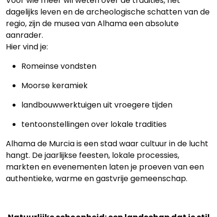
Voor wie meer wil weten over de tradities, het
dagelijks leven en de archeologische schatten van de
regio, zijn de musea van Alhama een absolute
aanrader.
Hier vind je:
Romeinse vondsten
Moorse keramiek
landbouwwerktuigen uit vroegere tijden
tentoonstellingen over lokale tradities
Alhama de Murcia is een stad waar cultuur in de lucht
Home
hangt. De jaarlijkse feesten, lokale processies,
markten en evenementen laten je proeven van een
Lopende
authentieke, warme en gastvrije gemeenschap.
projecten
Alle