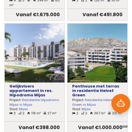
4
3
344 m²
60
3
2
126 m²
16 m²
m²
Vanaf €1.675.000
Vanaf €491.800
Gelijkvloers
Penthouse met terras
appartement in res.
in residentie Helvet
Hipodromo Mijas
Green
Project:
Residentie Hipodromo
Project:
Residentie Helvet
Mijas in Mijas
Green in Mijas
Stad:
Mijas
Stad:
Mijas
3
2
118 m²
27 m²
2
2
367 m²
221 m²
Vanaf €398.000
Vanaf €1.000.000