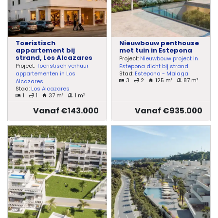
Toeristisch
Nieuwbouw penthouse
appartement bij
met tuin in Estepona
strand, Los Alcazares
Project:
Nieuwbouw project in
Project:
Toeristisch verhuur
Estepona dicht bij strand
Stad:
Estepona - Malaga
appartementen in Los
3
2
125 m²
87 m²
Alcazares
Stad:
Los Alcazares
1
1
37 m²
1 m²
Vanaf €143.000
Vanaf €935.000