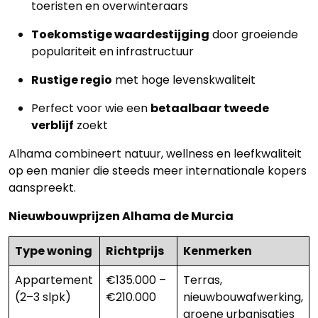
toeristen en overwinteraars
Toekomstige waardestijging
door groeiende
populariteit en infrastructuur
Rustige regio
met hoge levenskwaliteit
Perfect voor wie een
betaalbaar tweede
verblijf
zoekt
Alhama combineert natuur, wellness en leefkwaliteit
op een manier die steeds meer internationale kopers
aanspreekt.
Nieuwbouwprijzen Alhama de Murcia
Type woning
Richtprijs
Kenmerken
Appartement
€135.000 –
Terras,
(2–3 slpk)
€210.000
nieuwbouwafwerking,
groene urbanisaties