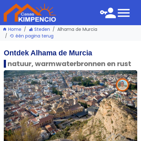
Home
Steden
Alhama de Murcia
één pagina terug
Ontdek Alhama de Murcia
natuur, warmwaterbronnen en rust