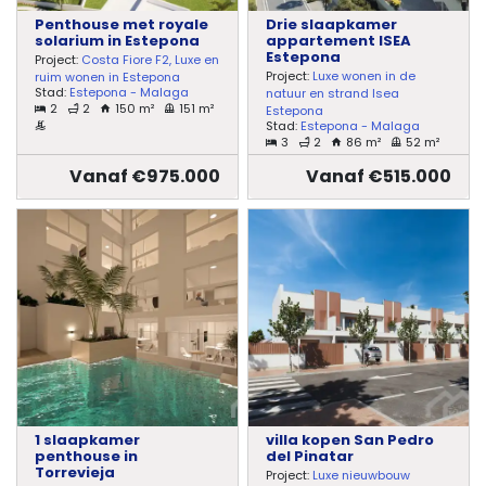
Penthouse met royale
Drie slaapkamer
solarium in Estepona
appartement ISEA
Estepona
Project:
Costa Fiore F2, Luxe en
Project:
Luxe wonen in de
ruim wonen in Estepona
Stad:
Estepona - Malaga
natuur en strand Isea
2
2
150 m²
151 m²
Estepona
Stad:
Estepona - Malaga
3
2
86 m²
52 m²
Vanaf €975.000
Vanaf €515.000
1 slaapkamer
villa kopen San Pedro
penthouse in
del Pinatar
Torrevieja
Project:
Luxe nieuwbouw