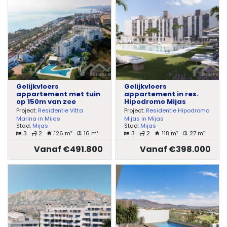
Gelijkvloers
Gelijkvloers
appartement met tuin
appartement in res.
op 150m van zee
Hipodromo Mijas
Project:
Residentie Vitta
Project:
Residentie Hipodromo
Marina in Mijas
Mijas in Mijas
Stad:
Mijas
Stad:
Mijas
3
2
126 m²
16 m²
3
2
118 m²
27 m²
Vanaf €491.800
Vanaf €398.000