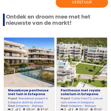
VERSTUUR
Ontdek en droom mee met het
nieuwste van de markt!
Nieuwbouw penthouse
Penthouse met royale
met tuin in Estepona
solarium in Estepona
Project:
Nieuwbouw project in
Project:
Costa Fiore F2, Luxe en
Estepona dicht bij strand
ruim wonen in Estepona
Stad:
Estepona - Malaga
Stad:
Estepona - Malaga
3
2
125 m²
87 m²
2
2
150 m²
151 m²