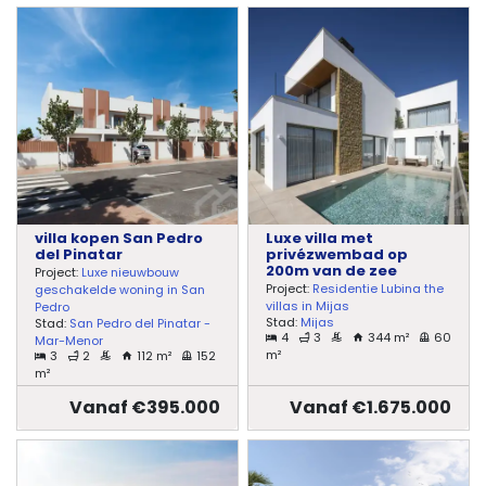
villa kopen San Pedro
Luxe villa met
del Pinatar
privézwembad op
200m van de zee
Project:
Luxe nieuwbouw
Project:
Residentie Lubina the
geschakelde woning in San
villas in Mijas
Pedro
Stad:
Mijas
Stad:
San Pedro del Pinatar -
4
3
344 m²
60
Mar-Menor
m²
3
2
112 m²
152
m²
Vanaf €395.000
Vanaf €1.675.000