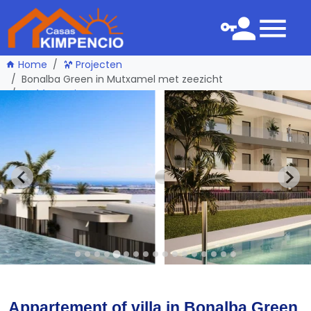
Home
Projecten
Bonalba Green in Mutxamel met zeezicht
één pagina terug
Appartement of villa in Bonalba Green