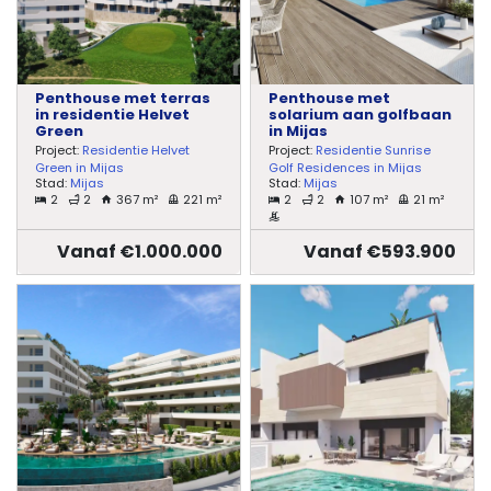
Penthouse met terras
Penthouse met
in residentie Helvet
solarium aan golfbaan
Green
in Mijas
Project:
Residentie Helvet
Project:
Residentie Sunrise
Green in Mijas
Golf Residences in Mijas
Stad:
Mijas
Stad:
Mijas
2
2
367 m²
221 m²
2
2
107 m²
21 m²
Vanaf €1.000.000
Vanaf €593.900