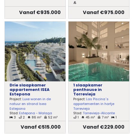
Vanaf €935.000
Vanaf €975.000
Drie slaapkamer
1 slaapkamer
appartement ISEA
penthouse in
Estepona
Torrevieja
Project:
Luxe wonen in de
Project:
Las Piscina´s
natuur en strand Isea
appartementen in hartje
Estepona
Torrevieja
Stad:
Estepona - Malaga
Stad:
Torrevieja-Alicante
3
2
86 m²
52 m²
1
45 m²
7 m²
1
Vanaf €515.000
Vanaf €229.000