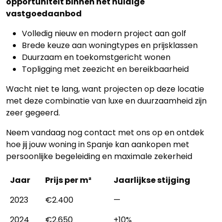
opportuniteit binnen het huidige
vastgoedaanbod
Blog
Volledig nieuw en modern project aan golf
Cookies
Brede keuze aan woningtypes en prijsklassen
Duurzaam en toekomstgericht wonen
Topligging met zeezicht en bereikbaarheid
Wacht niet te lang, want projecten op deze locatie
met deze combinatie van luxe en duurzaamheid zijn
zeer gegeerd.
Neem vandaag nog contact met ons op en ontdek
hoe jij jouw woning in Spanje kan aankopen met
persoonlijke begeleiding en maximale zekerheid
Jaar
Prijs per m²
Jaarlijkse stijging
2023
€2.400
—
2024
€2.650
+10%