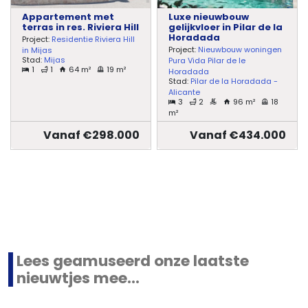
Appartement met
Luxe nieuwbouw
terras in res. Riviera Hill
gelijkvloer in Pilar de la
Horadada
Project:
Residentie Riviera Hill
Project:
Nieuwbouw woningen
in Mijas
Stad:
Mijas
Pura Vida Pilar de le
1
1
64 m²
19 m²
Horadada
Stad:
Pilar de la Horadada -
Alicante
3
2
96 m²
18
m²
Vanaf €298.000
Vanaf €434.000
Lees geamuseerd onze laatste
nieuwtjes mee...