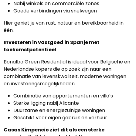
Nabij winkels en commerciële zones
Panden
Goede verbindingen via snelwegen
Over
Hier geniet je van rust, natuur en bereikbaarheid in
één.
ons
Investeren in vastgoed in Spanje met
Ons
toekomstpotentieel
team
Bonalba Green Residential is ideaal voor Belgische en
Nederlandse kopers die op zoek zijn naar een
Ons
combinatie van levenskwaliteit, moderne woningen
kantoor
en investeringsmogelijkheden.
Combinatie van appartementen en villa’s
Onze
Sterke ligging nabij Alicante
werkwijze
Duurzame en energiezuinige woningen
Geschikt voor eigen gebruik en verhuur
Contacteer
Casas Kimpencio ziet dit als een sterke
ons