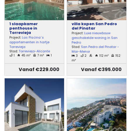
1 slaapkamer
villa kopen San Pedro
penthouse in
del Pinatar
Torrevieja
Project:
Luxe nieuwbouw
Project:
Las Piscina´s
geschakelde woning in San
appartementen in hartje
Pedro
Stad:
San Pedro del Pinatar -
Torrevieja
Stad:
Torrevieja-Alicante
Mar-Menor
1
45 m²
7 m²
1
3
2
112 m²
152
m²
Vanaf €229.000
Vanaf €395.000