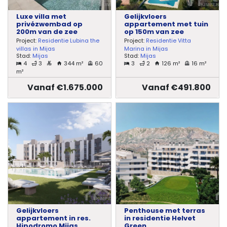
Luxe villa met
Gelijkvloers
privézwembad op
appartement met tuin
200m van de zee
op 150m van zee
Project:
Residentie Lubina the
Project:
Residentie Vitta
villas in Mijas
Marina in Mijas
Stad:
Mijas
Stad:
Mijas
4
3
344 m²
60
3
2
126 m²
16 m²
m²
Vanaf €1.675.000
Vanaf €491.800
Gelijkvloers
Penthouse met terras
appartement in res.
in residentie Helvet
Hipodromo Mijas
Green