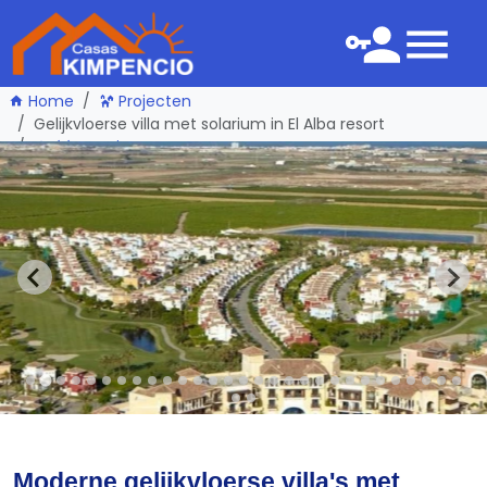
Home
Projecten
Gelijkvloerse villa met solarium in El Alba resort
één pagina terug
Moderne gelijkvloerse villa's met