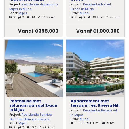
Project:
Residentie Hipodromo
Project:
Residentie Helvet
Mijas in Mijas
Green in Mijas
Stad:
Mijas
Stad:
Mijas
3
2
118 m²
27 m²
2
2
367 m²
221 m²
Vanaf €398.000
Vanaf €1.000.000
Penthouse met
Appartement met
solarium aan golfbaan
terras in res. Riviera Hill
in Mijas
Project:
Residentie Riviera Hill
Project:
Residentie Sunrise
in Mijas
Stad:
Mijas
Golf Residences in Mijas
1
1
64 m²
19 m²
Stad:
Mijas
2
2
107 m²
21 m²