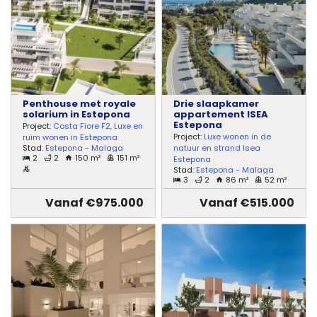
Penthouse met royale
Drie slaapkamer
solarium in Estepona
appartement ISEA
Estepona
Project:
Costa Fiore F2, Luxe en
Project:
Luxe wonen in de
ruim wonen in Estepona
Stad:
Estepona - Malaga
natuur en strand Isea
2
2
150 m²
151 m²
Estepona
Stad:
Estepona - Malaga
3
2
86 m²
52 m²
Vanaf €975.000
Vanaf €515.000