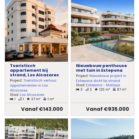
Toeristisch
Nieuwbouw penthouse
appartement bij
met tuin in Estepona
strand, Los Alcazares
Project:
Nieuwbouw project in
Project:
Toeristisch verhuur
Estepona dicht bij strand
Stad:
Estepona - Malaga
appartementen in Los
3
2
125 m²
87 m²
Alcazares
Stad:
Los Alcazares
1
1
37 m²
1 m²
Vanaf €143.000
Vanaf €935.000