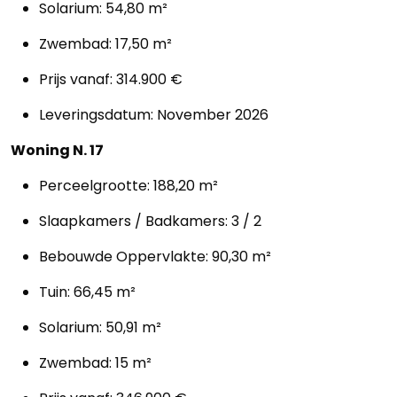
Solarium: 54,80 m²
Ons
Zwembad: 17,50 m²
team
Prijs vanaf: 314.900 €
Ons
Leveringsdatum: November 2026
kantoor
Woning N. 17
Onze
Perceelgrootte: 188,20 m²
werkwijze
Slaapkamers / Badkamers: 3 / 2
Contacteer
Bebouwde Oppervlakte: 90,30 m²
ons
Tuin: 66,45 m²
Blog
Solarium: 50,91 m²
Zwembad: 15 m²
Cookies