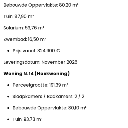
Bebouwde Oppervlakte: 80,20 m²
Tuin: 87,90 m²
Solarium: 53,76 m²
Zwembad: 16,50 m²
Prijs vanaf: 324.900 €
Home
Leveringsdatum: November 2026
Lopende
Woning N. 14 (Hoekwoning)
projecten
Perceelgrootte: 191,39 m²
Alle
Slaapkamers / Badkamers: 2 / 2
Panden
Bebouwde Oppervlakte: 80,10 m²
Over
Tuin: 93,73 m²
ons