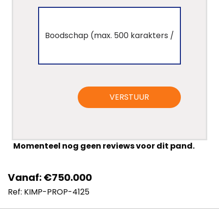
Panden
Over
ons
Ons
team
VERSTUUR
Ons
kantoor
Momenteel nog geen reviews voor dit pand.
Onze
werkwijze
Vanaf: €750.000
Ref: KIMP-PROP-4125
Contacteer
ons