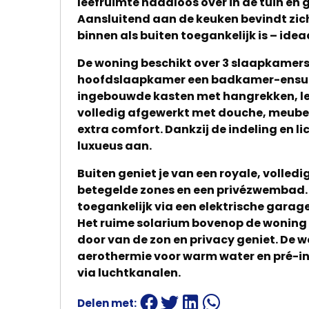
leefruimte naadloos over in de tuin en g
Aansluitend aan de keuken bevindt zich
binnen als buiten toegankelijk is – idea
De woning beschikt over 3 slaapkamer
hoofdslaapkamer een badkamer-ensuite
ingebouwde kasten met hangrekken, le
volledig afgewerkt met douche, meubel,
extra comfort. Dankzij de indeling en li
luxueus aan.
Buiten geniet je van een royale, volle
betegelde zones en een privézwembad. H
toegankelijk via een elektrische garag
Het ruime solarium bovenop de woning b
door van de zon en privacy geniet. De 
aerothermie voor warm water en pré-in
via luchtkanalen.
Delen met: