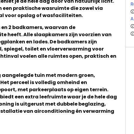
eniet je de hele dag door van natuurlijk licht.
R
 een praktische wasruimte die zowel via
al voor opslag of wasfaciliteiten.
A
s en 2 badkamers, waarvan de
 heeft. Alle slaapkamers zijn voorzien van
gplanken en lades. De badkamers zijn
 spiegel, toilet en vloerverwarming voor
chtinval voelen alle ruimtes open, praktisch en
dig aangelegde tuin met modern groen,
et perceel is volledig omheind en
epoort, met parkeerplaats op eigen terrein.
iedt een extra leefruimte waar je de hele dag
woning is uitgerust met dubbele beglazing,
stallatie van airconditioning én verwarming