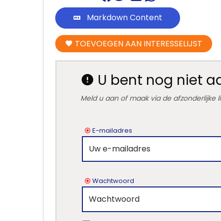
Markdown Content
Home
TOEVOEGEN AAN INTERESSELIJST
Lopende
projecten
U bent nog niet 
Alle
Meld u aan of maak via de afzonderlijke 
Panden
Over
E-mailadres
ons
Ons
team
Wachtwoord
Ons