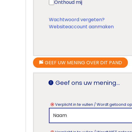
kantoor
Onthoud mij
Onze
Wachtwoord vergeten?
werkwijze
Websiteaccount aanmaken
Contacteer
ons
Blog
GEEF UW MENING OVER DIT PAND
Cookies
Geef ons uw mening...
Verplicht in te vullen / Wordt getoond o