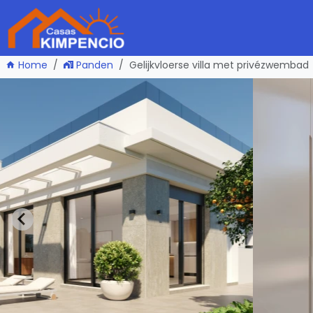
Home
Panden
Gelijkvloerse villa met privézwembad