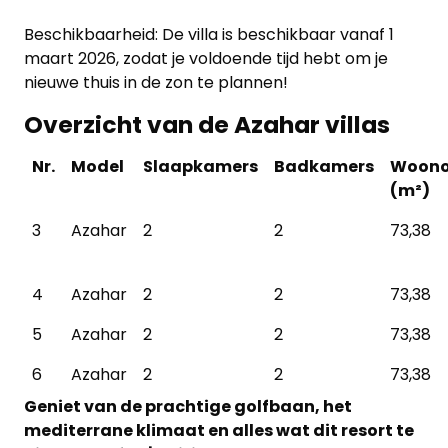
Beschikbaarheid: De villa is beschikbaar vanaf 1
maart 2026, zodat je voldoende tijd hebt om je
nieuwe thuis in de zon te plannen!
Overzicht van de Azahar villas
Nr.
Model
Slaapkamers
Badkamers
Woono
(m²)
3
Azahar
2
2
73,38
4
Azahar
2
2
73,38
5
Azahar
2
2
73,38
6
Azahar
2
2
73,38
Geniet van de prachtige golfbaan, het
mediterrane klimaat en alles wat dit resort te