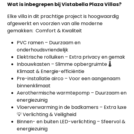
Wat is inbegrepen bij Vistabella Plaza Villas?
Home
Elke villa in dit prachtige project is hoogwaardig
Lopende
afgewerkt en voorzien van alle moderne
gemakken: Comfort & Kwaliteit
projecten
PVC ramen – Duurzaam en
Alle
onderhoudsvriendelijk
Elektrische rolluiken – Extra privacy en gemak
Panden
Inbouwkasten – Slimme opbergruimte 🌡
Klimaat & Energie-efficiëntie
Over
Pre-installatie airco – Voor een aangenaam
ons
binnenklimaat
Aerothermische warmtepomp – Duurzaam en
Ons
energiezuinig
team
Vloerverwarming in de badkamers – Extra luxe
💡 Verlichting & Veiligheid
Ons
Binnen- en buiten LED-verlichting – Sfeervol &
energiezuinig
kantoor