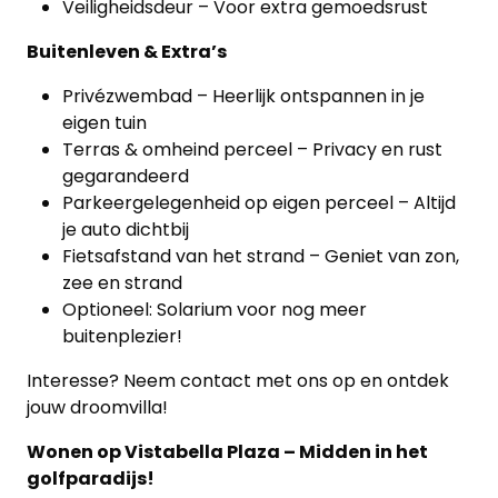
Veiligheidsdeur – Voor extra gemoedsrust
Onze
Buitenleven & Extra’s
werkwijze
Privézwembad – Heerlijk ontspannen in je
eigen tuin
Contacteer
Terras & omheind perceel – Privacy en rust
ons
gegarandeerd
Parkeergelegenheid op eigen perceel – Altijd
Blog
je auto dichtbij
Fietsafstand van het strand – Geniet van zon,
Cookies
zee en strand
Optioneel: Solarium voor nog meer
buitenplezier!
Interesse? Neem contact met ons op en ontdek
jouw droomvilla!
Wonen op Vistabella Plaza – Midden in het
golfparadijs!