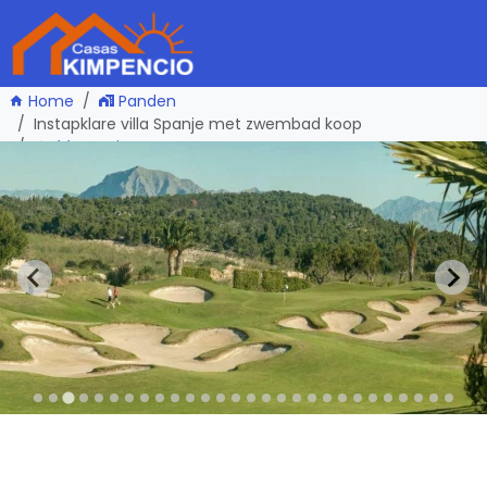
Home
Panden
Instapklare villa Spanje met zwembad koop
één pagina terug