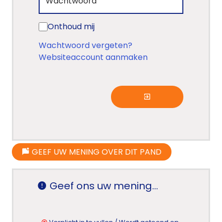
Onthoud mij
Wachtwoord vergeten?
Websiteaccount aanmaken
GEEF UW MENING OVER DIT PAND
Home
Lopende
Geef ons uw mening...
projecten
Alle