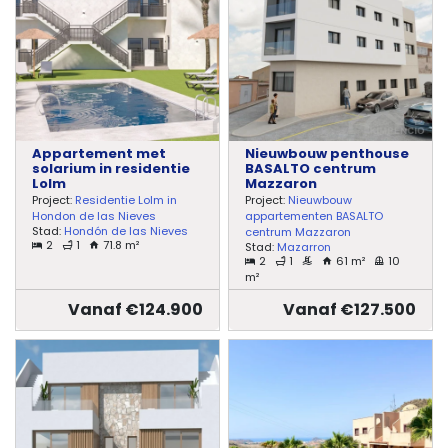
Appartement met
Nieuwbouw penthouse
solarium in residentie
BASALTO centrum
Lolm
Mazzaron
Project:
Residentie Lolm in
Project:
Nieuwbouw
Hondon de las Nieves
appartementen BASALTO
Stad:
Hondón de las Nieves
centrum Mazzaron
2
1
71.8 m²
Stad:
Mazarron
2
1
61 m²
10
m²
Vanaf €124.900
Vanaf €127.500