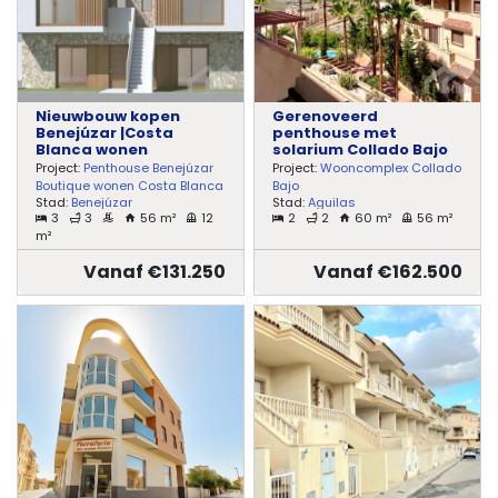
Nieuwbouw kopen
Gerenoveerd
Benejúzar |Costa
penthouse met
Blanca wonen
solarium Collado Bajo
Project:
Penthouse Benejúzar
Project:
Wooncomplex Collado
Boutique wonen Costa Blanca
Bajo
Stad:
Benejúzar
Stad:
Aguilas
3
3
56 m²
12
2
2
60 m²
56 m²
m²
Vanaf €131.250
Vanaf €162.500