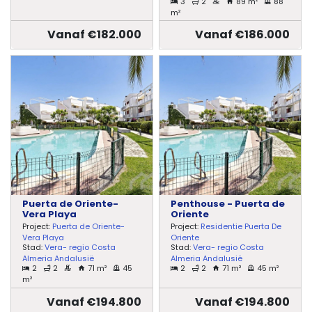
3
2
89 m²
88
m²
Vanaf €182.000
Vanaf €186.000
Puerta de Oriente-
Penthouse - Puerta de
Vera Playa
Oriente
Project:
Puerta de Oriente-
Project:
Residentie Puerta De
Vera Playa
Oriente
Stad:
Vera- regio Costa
Stad:
Vera- regio Costa
Almeria Andalusië
Almeria Andalusië
2
2
71 m²
45
2
2
71 m²
45 m²
m²
Vanaf €194.800
Vanaf €194.800