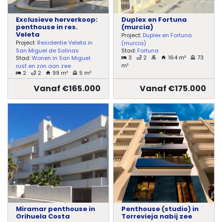
Exclusieve herverkoop:
Duplex en Fortuna
penthouse in res.
(murcia)
Veleta
Project:
Duplex en Fortuna
Project:
Residentie Veleta in
(murcia)
Stad:
Fortuna
San Miguel de Salinas
3
2
164 m²
73
Stad:
Wonen in San Miguel:
m²
rust en zon aan zee
2
2
99 m²
5 m²
Vanaf €165.000
Vanaf €175.000
Miramar penthouse in
Penthouse (studio) in
Orihuela Costa
Torrevieja nabij zee