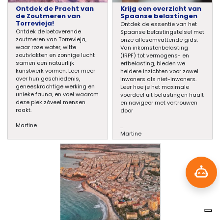
Ontdek de Pracht van
Krijg een overzicht van
de Zoutmeren van
Spaanse belastingen
Torrevieja!
Ontdek de essentie van het
Ontdek de betoverende
Spaanse belastingstelsel met
zoutmeren van Torrevieja,
onze allesomvattende gids.
waar roze water, witte
Van inkomstenbelasting
zoutvlakten en zonnige lucht
(IRPF) tot vermogens- en
samen een natuurlijk
erfbelasting, bieden we
kunstwerk vormen. Leer meer
heldere inzichten voor zowel
over hun geschiedenis,
inwoners als niet-inwoners.
geneeskrachtige werking en
Leer hoe je het maximale
unieke fauna, en voel waarom
voordeel uit belastingen haalt
deze plek zóveel mensen
en navigeer met vertrouwen
raakt.
door
Martine
...
Martine