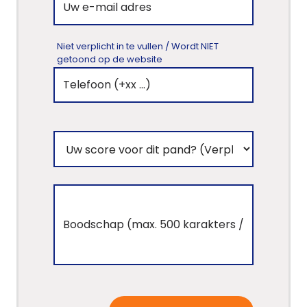
Panden
Niet verplicht in te vullen / Wordt NIET
Over
getoond op de website
ons
Ons
team
Ons
kantoor
Onze
werkwijze
Contacteer
ons