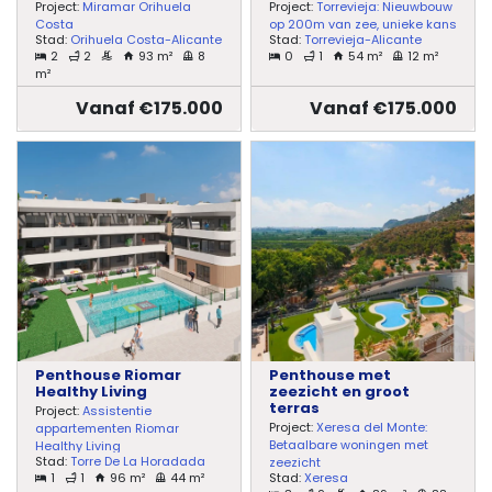
Project:
Miramar Orihuela
Project:
Torrevieja: Nieuwbouw
Costa
op 200m van zee, unieke kans
Stad:
Orihuela Costa-Alicante
Stad:
Torrevieja-Alicante
2
2
93 m²
8
0
1
54 m²
12 m²
m²
Vanaf €175.000
Vanaf €175.000
Penthouse Riomar
Penthouse met
Healthy Living
zeezicht en groot
terras
Project:
Assistentie
Project:
Xeresa del Monte:
appartementen Riomar
Betaalbare woningen met
Healthy Living
Stad:
Torre De La Horadada
zeezicht
1
1
96 m²
44 m²
Stad:
Xeresa