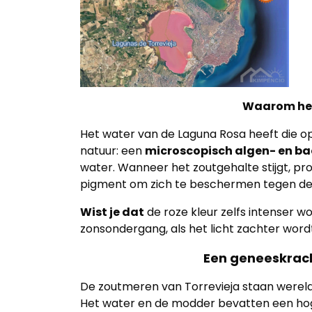
kantoor
Onze
werkwijze
Contacteer
Waarom het
ons
Het water van de Laguna Rosa heeft die op
Blog
natuur: een
microscopisch algen- en b
water. Wanneer het zoutgehalte stijgt, 
Cookies
pigment om zich te beschermen tegen de
Wist je dat
de roze kleur zelfs intenser 
zonsondergang, als het licht zachter wordt,
Een geneeskrach
De zoutmeren van Torrevieja staan were
Het water en de modder bevatten een hog