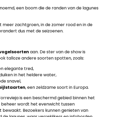
genoemd, een boom die de randen van de lagunes
et meer zachtgroen, in de zomer rood en in de
verandert dus met de seizoenen.
vogelsoorten
aan. De ster van de show is
 ook talloze andere soorten spotten, zoals:
en elegante tred,
 duiken in het heldere water,
de snavel,
ijlstaarten
, een zeldzame soort in Europa.
Torrevieja is een beschermd gebied binnen het
g beheer wordt het evenwicht tussen
ect bewaakt. Bezoekers kunnen genieten van
 de lagunes, waar verrekijkers en infoborden