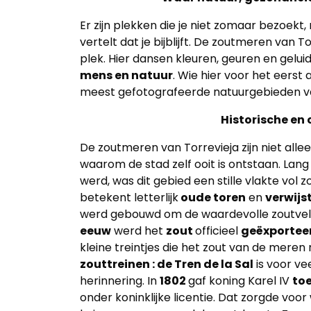
Er zijn plekken die je niet zomaar bezoekt
vertelt dat je bijblijft. De zoutmeren van T
plek. Hier dansen kleuren, geuren en gel
mens en natuur
. Wie hier voor het eers
meest gefotografeerde natuurgebieden va
Historische en
De zoutmeren van Torrevieja zijn niet alle
waarom de stad zelf ooit is ontstaan. Lan
werd, was dit gebied een stille vlakte v
betekent letterlijk
oude toren
en
verwijs
werd gebouwd om de waardevolle zoutvel
eeuw
werd het
zout
officieel
geëxportee
kleine treintjes die het zout van de meren
zouttreinen : de Tren de la Sal
is voor v
herinnering. In
1802
gaf koning Karel IV
to
onder koninklijke licentie. Dat zorgde voo