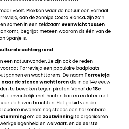
, maar voelt. Plekken waar de natuur een verhaal
orrevieja, aan de zonnige Costa Blanca, zijn zo’n
uiden samen in een zeldzaam
evenwicht tussen
t aankomt, begrijpt meteen waarom dit één van de
n Spanje is.
 culturele achtergrond
en een natuurwonder. Ze zijn ook de reden
g voordat Torrevieja een populaire badplaats
ol zoutpannen en wachttorens. De naam
Torrevieja
t naar de stenen wachttoren
die in de 14e eeuw
den te bewaken tegen piraten. Vanaf de
18e
rd
, aanvankelijk met houten karren en later met
 naar de haven brachten. Het geluid van die
eel oudere inwoners nog steeds een herkenbare
estemming
om de
zoutwinning
te organiseren
r werkgelegenheid en welvaart, en de eerste