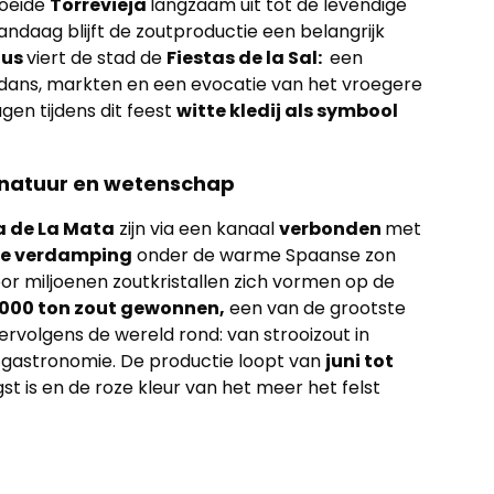
roeide
Torrevieja
langzaam uit tot de levendige
ndaag blijft de zoutproductie een belangrijk
tus
viert de stad de
Fiestas de la Sal:
een
dans, markten en een evocatie van het vroegere
en tijdens dit feest
witte kledij als symbool
 natuur en wetenschap
 de La Mata
zijn via een kanaal
verbonden
met
ke verdamping
onder de warme Spaanse zon
oor miljoenen zoutkristallen zich vormen op de
000 ton zout gewonnen,
een van de grootste
vervolgens de wereld rond: van strooizout in
 gastronomie. De productie loopt van
juni tot
st is en de roze kleur van het meer het felst