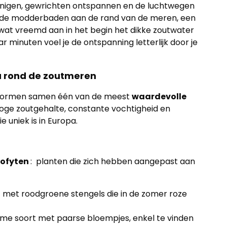
einigen, gewrichten ontspannen en de luchtwegen
n de modderbaden aan de rand van de meren, een
t wat vreemd aan in het begin het dikke zoutwater
 minuten voel je de ontspanning letterlijk door je
a rond de zoutmeren
 vormen samen één van de meest
waardevolle
oge zoutgehalte, constante vochtigheid en
uniek is in Europa.
lofyten
: planten die zich hebben aangepast aan
t met roodgroene stengels die in de zomer roze
ame soort met paarse bloempjes, enkel te vinden