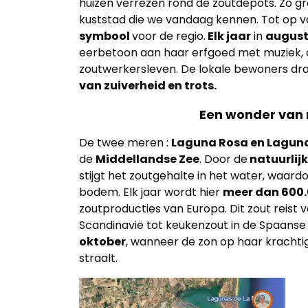
huizen verrezen rond de zoutdepots. Zo g
kuststad die we vandaag kennen. Tot op va
Home
symbool
voor de regio.
Elk jaar
in
augus
eerbetoon aan haar erfgoed met muziek, 
Lopende
zoutwerkersleven. De lokale bewoners drag
projecten
van zuiverheid en trots.
Een wonder van
Alle
Panden
De twee meren :
Laguna Rosa en Laguna
de
Middellandse Zee
. Door de
natuurlij
Over
stijgt het zoutgehalte in het water, waard
bodem. Elk jaar wordt hier
meer dan 600.
ons
zoutproducties van Europa. Dit zout reist 
Scandinavië tot keukenzout in de Spaanse
Ons
oktober
, wanneer de zon op haar krachtig
team
straalt.
Ons