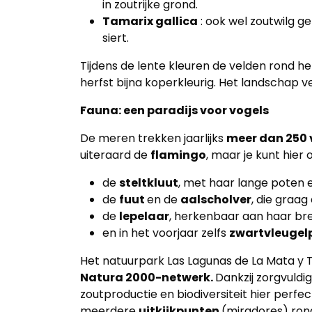
in zoutrijke grond.
Tamarix gallica
: ook wel zoutwilg 
siert.
Tijdens de lente kleuren de velden rond h
herfst bijna koperkleurig. Het landschap 
Fauna: een paradijs voor vogels
De meren trekken jaarlijks
meer dan 250 
uiteraard de
flamingo
, maar je kunt hier
de
steltkluut
, met haar lange poten 
de
fuut
en de
aalscholver
, die graag
de
lepelaar
, herkenbaar aan haar bre
en in het voorjaar zelfs
zwartvleugelp
Het natuurpark Las Lagunas de La Mata y 
Natura 2000-netwerk.
Dankzij zorgvuldi
zoutproductie en biodiversiteit hier perf
meerdere
uitkijkpunten
(miradores) rond