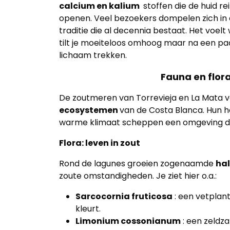
calcium en kalium
stoffen die de huid r
openen. Veel bezoekers dompelen zich i
traditie die al decennia bestaat. Het voel
tilt je moeiteloos omhoog maar na een paar
lichaam trekken.
Fauna en flor
De zoutmeren van Torrevieja en La Mata
ecosystemen
van de Costa Blanca. Hun h
warme klimaat scheppen een omgeving die 
Flora: leven in zout
Rond de lagunes groeien zogenaamde
ha
zoute omstandigheden. Je ziet hier o.a.:
Sarcocornia fruticosa
: een vetplan
kleurt.
Limonium cossonianum
: een zeldz