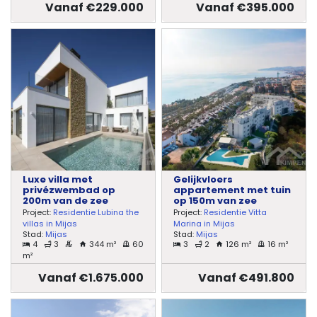
Vanaf €229.000
Vanaf €395.000
Luxe villa met
Gelijkvloers
privézwembad op
appartement met tuin
200m van de zee
op 150m van zee
Project:
Residentie Lubina the
Project:
Residentie Vitta
villas in Mijas
Marina in Mijas
Stad:
Mijas
Stad:
Mijas
4
3
344 m²
60
3
2
126 m²
16 m²
m²
Vanaf €1.675.000
Vanaf €491.800