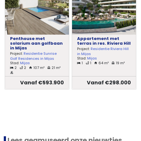
Penthouse met
Appartement met
solarium aan golfbaan
terras in res. Riviera Hill
in Mijas
Project:
Residentie Riviera Hill
Project:
Residentie Sunrise
in Mijas
Stad:
Mijas
Golf Residences in Mijas
1
1
64 m²
19 m²
Stad:
Mijas
2
2
107 m²
21 m²
Vanaf €593.900
Vanaf €298.000
Lees geamuseerd onze nieuwtjes