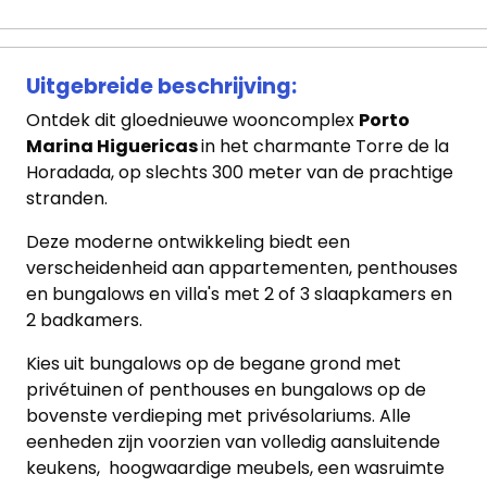
ons
Ons
team
Uitgebreide beschrijving:
Ontdek dit gloednieuwe wooncomplex
Porto
Ons
Marina Higuericas
in het charmante Torre de la
kantoor
Horadada, op slechts 300 meter van de prachtige
stranden.
Onze
Deze moderne ontwikkeling biedt een
werkwijze
verscheidenheid aan appartementen, penthouses
en bungalows en villa's met 2 of 3 slaapkamers en
Contacteer
2 badkamers.
ons
Kies uit bungalows op de begane grond met
privétuinen of penthouses en bungalows op de
Blog
bovenste verdieping met privésolariums. Alle
eenheden zijn voorzien van volledig aansluitende
Cookies
keukens, hoogwaardige meubels, een wasruimte