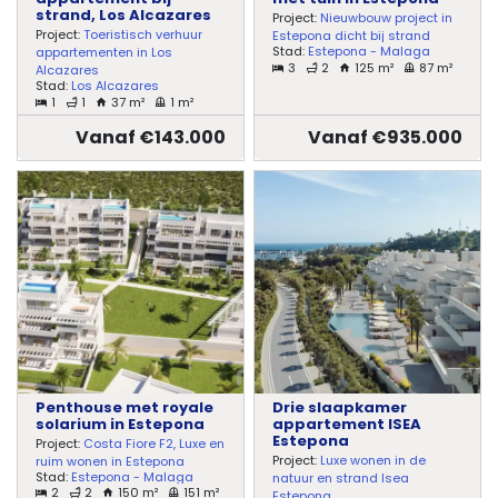
strand, Los Alcazares
Project:
Nieuwbouw project in
Project:
Toeristisch verhuur
Estepona dicht bij strand
Stad:
Estepona - Malaga
appartementen in Los
3
2
125 m²
87 m²
Alcazares
Stad:
Los Alcazares
1
1
37 m²
1 m²
Vanaf €143.000
Vanaf €935.000
Penthouse met royale
Drie slaapkamer
solarium in Estepona
appartement ISEA
Estepona
Project:
Costa Fiore F2, Luxe en
Project:
Luxe wonen in de
ruim wonen in Estepona
Stad:
Estepona - Malaga
natuur en strand Isea
2
2
150 m²
151 m²
Estepona