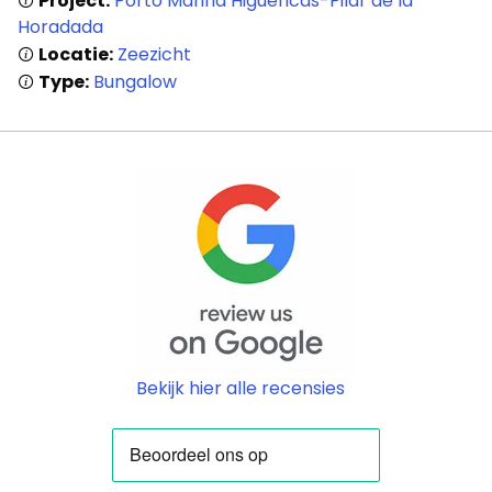
Project:
Porto Marina Higuericas-Pilar de la
Horadada
Locatie:
Zeezicht
Type:
Bungalow
Home
Lopende
projecten
Alle
Bekijk hier alle recensies
Panden
Over