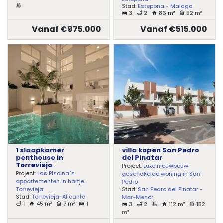
Stad:
Estepona - Malaga
3
2
86 m²
52 m²
Vanaf €975.000
Vanaf €515.000
1 slaapkamer
villa kopen San Pedro
penthouse in
del Pinatar
Torrevieja
Project:
Luxe nieuwbouw
Project:
Las Piscina´s
geschakelde woning in San
appartementen in hartje
Pedro
Stad:
San Pedro del Pinatar -
Torrevieja
Stad:
Torrevieja-Alicante
Mar-Menor
1
45 m²
7 m²
1
3
2
112 m²
152
m²