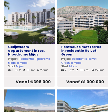
Gelijkvloers
Penthouse met terras
appartement in res.
in residentie Helvet
Hipodromo Mijas
Green
Project:
Residentie Hipodromo
Project:
Residentie Helvet
Mijas in Mijas
Green in Mijas
Stad:
Mijas
Stad:
Mijas
3
2
118 m²
27 m²
2
2
367 m²
221 m²
Vanaf €398.000
Vanaf €1.000.000