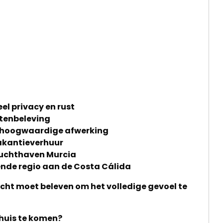
eel privacy en rust
itenbeleving
t hoogwaardige afwerking
vakantieverhuur
 luchthaven Murcia
iende regio aan de Costa Cálida
t echt moet beleven om het volledige gevoel te
thuis te komen?