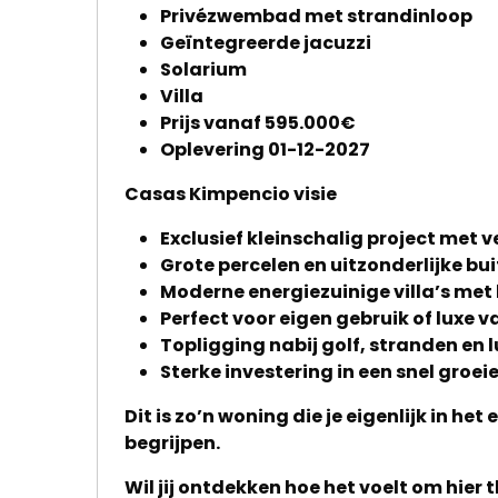
kantoor
Privézwembad met strandinloop
Geïntegreerde jacuzzi
Onze
Solarium
werkwijze
Villa
Prijs vanaf 595.000€
Contacteer
Oplevering 01-12-2027
ons
Casas Kimpencio visie
Blog
Exclusief kleinschalig project met v
Grote percelen en uitzonderlijke bu
Cookies
Moderne energiezuinige villa’s me
Perfect voor eigen gebruik of luxe 
Topligging nabij golf, stranden en
Sterke investering in een snel groe
Dit is zo’n woning die je eigenlijk in he
begrijpen.
Wil jij ontdekken hoe het voelt om hier 