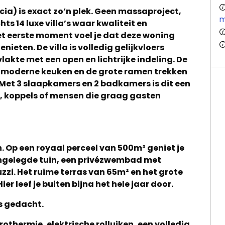
cia) is exact zo’n plek. Geen massaproject,
m
ts 14 luxe villa’s waar kwaliteit en
t eerste moment voel je dat deze woning
ieten. De villa is volledig gelijkvloers
kte met een open en lichtrijke indeling. De
de moderne keuken en de grote ramen trekken
 Met 3 slaapkamers en 2 badkamers is dit een
n, koppels of mensen die graag gasten
. Op een royaal perceel van 500m² geniet je
angelegde tuin, een privézwembad met
zzi. Het ruime terras van 65m² en het grote
r leef je buiten bijna het hele jaar door.
es gedacht.
othermie, elektrische rolluiken, een volledig