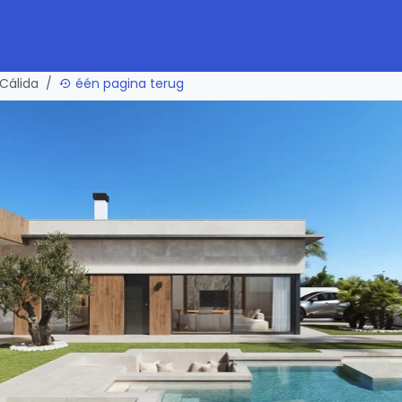
 Cálida
één pagina terug