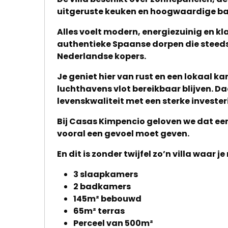
uitgeruste keuken en hoogwaardige b
Home
Alles voelt modern, energiezuinig en kla
authentieke Spaanse dorpen die steeds
Lopende
Nederlandse kopers.
projecten
Je geniet hier van rust en een lokaal ka
Alle
luchthavens vlot bereikbaar blijven. D
levenskwaliteit met een sterke invester
Panden
Bij Casas Kimpencio geloven we dat een
Over
vooral een gevoel moet geven.
ons
En dit is zonder twijfel zo’n villa waar je
Ons
3 slaapkamers
team
2 badkamers
145m² bebouwd
Ons
65m² terras
Perceel van 500m²