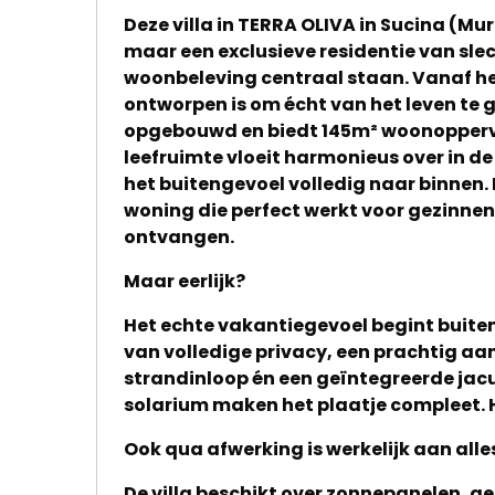
Deze villa in TERRA OLIVA in Sucina (Mur
maar een exclusieve residentie van slech
woonbeleving centraal staan. Vanaf he
ontworpen is om écht van het leven te gen
opgebouwd en biedt 145m² woonoppervla
leefruimte vloeit harmonieus over in 
het buitengevoel volledig naar binnen.
woning die perfect werkt voor gezinne
ontvangen.
Maar eerlijk?
Het echte vakantiegevoel begint buiten
van volledige privacy, een prachtig a
strandinloop én een geïntegreerde jacu
solarium maken het plaatje compleet. Hie
Ook qua afwerking is werkelijk aan all
De villa beschikt over zonnepanelen, aer