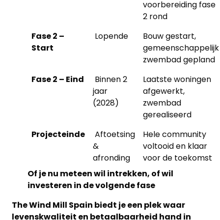
voorbereiding fase
2 rond
Fase 2 –
Lopende
Bouw gestart,
Start
gemeenschappelijk
zwembad gepland
Fase 2 – Eind
Binnen 2
Laatste woningen
jaar
afgewerkt,
(2028)
zwembad
gerealiseerd
Projecteinde
Aftoetsing
Hele community
&
voltooid en klaar
afronding
voor de toekomst
Of je nu meteen wil intrekken, of wil
investeren in de volgende fase
The Wind Mill Spain biedt je een plek waar
levenskwaliteit en betaalbaarheid hand in