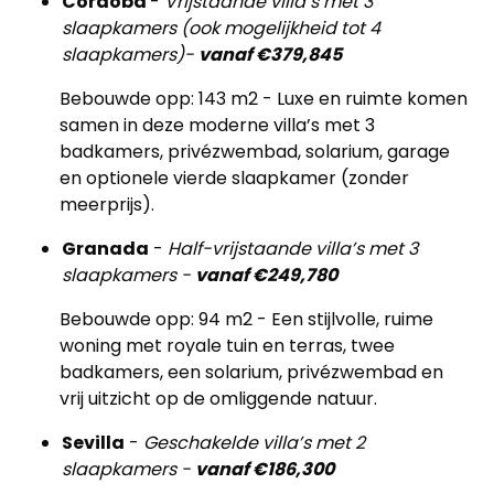
Córdoba
-
Vrijstaande villa’s met 3
slaapkamers (ook mogelijkheid tot 4
slaapkamers)-
vanaf €379,845
Bebouwde opp: 143 m2 - Luxe en ruimte komen
samen in deze moderne villa’s met 3
badkamers, privézwembad, solarium, garage
en optionele vierde slaapkamer (zonder
meerprijs).
Granada
-
Half-vrijstaande villa’s met 3
slaapkamers -
vanaf €249,780
Bebouwde opp: 94 m2 - Een stijlvolle, ruime
woning met royale tuin en terras, twee
badkamers, een solarium, privézwembad en
vrij uitzicht op de omliggende natuur.
Sevilla
-
Geschakelde villa’s met 2
slaapkamers -
vanaf €186,300