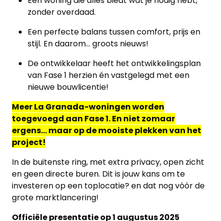
Een woning die alles biedt wat je nodig hebt,
projecten
zonder overdaad.
Alle
Een perfecte balans tussen comfort, prijs en
Panden
stijl. En daarom… groots nieuws!
De ontwikkelaar heeft het ontwikkelingsplan
Over
van Fase 1 herzien én vastgelegd met een
ons
nieuwe bouwlicentie!
Ons
Meer La Granada-woningen worden
toegevoegd aan Fase 1. En niet zomaar
team
ergens… maar op de mooiste plekken van het
project!
Ons
kantoor
In de buitenste ring, met extra privacy, open zicht
en geen directe buren. Dit is jouw kans om te
Onze
investeren op een toplocatie? en dat nog vóór de
grote marktlancering!
werkwijze
Officiële presentatie op 1 augustus 2025