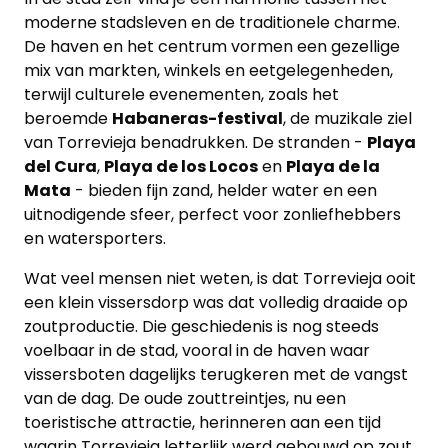
moderne stadsleven en de traditionele charme.
De haven en het centrum vormen een gezellige
mix van markten, winkels en eetgelegenheden,
terwijl culturele evenementen, zoals het
beroemde
Habaneras-festival
, de muzikale ziel
van Torrevieja benadrukken. De stranden -
Playa
del Cura
,
Playa de los Locos
en
Playa de la
Mata
- bieden fijn zand, helder water en een
uitnodigende sfeer, perfect voor zonliefhebbers
en watersporters.
Wat veel mensen niet weten, is dat Torrevieja ooit
een klein vissersdorp was dat volledig draaide op
zoutproductie. Die geschiedenis is nog steeds
voelbaar in de stad, vooral in de haven waar
vissersboten dagelijks terugkeren met de vangst
van de dag. De oude zouttreintjes, nu een
toeristische attractie, herinneren aan een tijd
waarin Torrevieja letterlijk werd gebouwd op zout