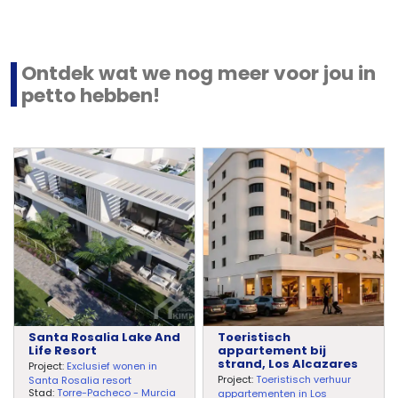
Ontdek wat we nog meer voor jou in
petto hebben!
Santa Rosalia Lake And
Toeristisch
Life Resort
appartement bij
strand, Los Alcazares
Project:
Exclusief wonen in
Project:
Toeristisch verhuur
Santa Rosalia resort
Stad:
Torre-Pacheco - Murcia
appartementen in Los