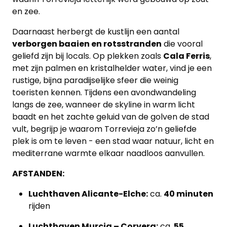
en zee.
Daarnaast herbergt de kustlijn een aantal
verborgen baaien en rotsstranden
die vooral
geliefd zijn bij locals. Op plekken zoals
Cala Ferris
,
met zijn palmen en kristalhelder water, vind je een
rustige, bijna paradijselijke sfeer die weinig
toeristen kennen. Tijdens een avondwandeling
langs de zee, wanneer de skyline in warm licht
baadt en het zachte geluid van de golven de stad
vult, begrijp je waarom Torrevieja zo’n geliefde
plek is om te leven - een stad waar natuur, licht en
mediterrane warmte elkaar naadloos aanvullen.
AFSTANDEN:
Luchthaven Alicante-Elche:
ca.
40 minuten
rijden
Luchthaven Murcia – Corvera:
ca.
55