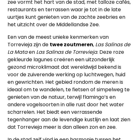
zee vormt het hart van de stad, met talloze cafés,
Cookies
restaurants en terrassen waar je tot in de late
uurtjes kunt genieten van de zachte zeebries en
het uitzicht over de Middellandse Zee.
Een van de meest unieke kenmerken van
Torrevieja zijn de
twee zoutmeren
,
Las Salinas de
La Mata
en
Las Salinas de Torrevieja
. Deze roze
gekleurde lagunes creëren een uitzonderlijk
gezond microklimaat dat wereldwijd bekend is
voor de zuiverende werking op luchtwegen, huid
en gewrichten. Het gebied rondom de meren is
ideaal om te wandelen, te fietsen of simpelweg te
genieten van de natuur, terwijl flamingo’s en
andere vogelsoorten in alle rust door het water
scharrelen. Het biedt een verrassende
tegenhanger aan de levendige kustlijn en laat zien
dat Torrevieja meer is dan alleen zon en zee.
In de stad zelf vind je een harmonie tussen het