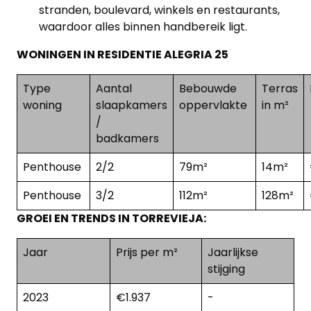
stranden, boulevard, winkels en restaurants,
waardoor alles binnen handbereik ligt.
WONINGEN IN RESIDENTIE ALEGRIA 25
Type
Aantal
Bebouwde
Terras
woning
slaapkamers
oppervlakte
in m²
/
badkamers
Penthouse
2/2
79m²
14m²
Penthouse
3/2
112m²
128m²
GROEI EN TRENDS IN TORREVIEJA:
Jaar
Prijs per m²
Jaarlijkse
stijging
2023
€1.937
-