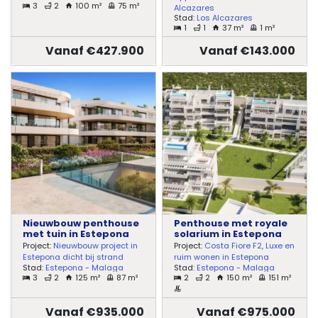
3
2
100 m²
75 m²
Alcazares
Stad:
Los Alcazares
1
1
37 m²
1 m²
Vanaf €427.900
Vanaf €143.000
Nieuwbouw penthouse
Penthouse met royale
met tuin in Estepona
solarium in Estepona
Project:
Nieuwbouw project in
Project:
Costa Fiore F2, Luxe en
Estepona dicht bij strand
ruim wonen in Estepona
Stad:
Estepona - Malaga
Stad:
Estepona - Malaga
3
2
125 m²
87 m²
2
2
150 m²
151 m²
Vanaf €935.000
Vanaf €975.000