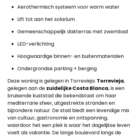
Over
Aerothermisch systeem voor warm water
ons
Lift tot aan het solarium
Ons
Gemeenschappelijk dakterras met zwembad
team
LED-verlichting
Ons
Hoogwaardige binnen- en buitenmaterialen
kantoor
Ondergrondse parking + berging
Onze
Deze woning is gelegen in Torrevieja.
Torrevieja
,
werkwijze
gelegen aan de
zuidelijke Costa Blanca
, is een
bruisende kuststad die bekendstaat om haar
Contacteer
mediterrane sfeer, uitgestrekte stranden en
bijzondere natuur. De stad biedt een levendige mix
ons
van cultuur, gastronomie en ontspanning,
waardoor het een plek is waar het dagelijkse leven
Blog
voelt als vakantie. De lange boulevard langs de