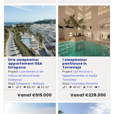
Drie slaapkamer
1 slaapkamer
appartement ISEA
penthouse in
Estepona
Torrevieja
Project:
Luxe wonen in de
Project:
Las Piscina´s
natuur en strand Isea
appartementen in hartje
Estepona
Torrevieja
Stad:
Estepona - Malaga
Stad:
Torrevieja-Alicante
3
2
86 m²
52 m²
1
45 m²
7 m²
1
Vanaf €515.000
Vanaf €229.000