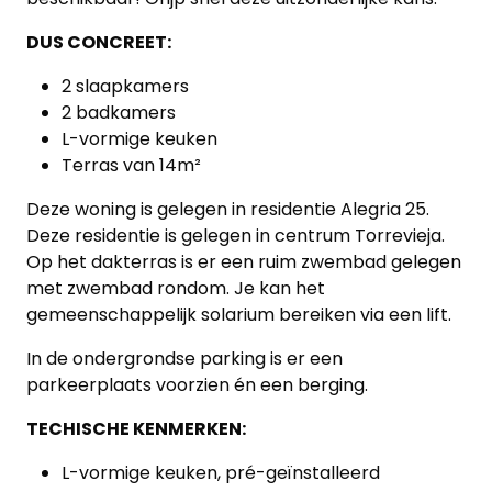
DUS CONCREET:
2 slaapkamers
2 badkamers
L-vormige keuken
Terras van 14m²
Deze woning is gelegen in residentie Alegria 25.
Deze residentie is gelegen in centrum Torrevieja.
Op het dakterras is er een ruim zwembad gelegen
Home
met zwembad rondom. Je kan het
gemeenschappelijk solarium bereiken via een lift.
Lopende
projecten
In de ondergrondse parking is er een
parkeerplaats voorzien én een berging.
Alle
TECHISCHE KENMERKEN:
Panden
L-vormige keuken, pré-geïnstalleerd