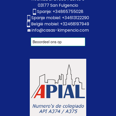
03177 San Fulgencio
Spanje:
+34865755028
Spanje mobiel:
+34613122290
België mobiel:
+32468197949
info@casas-kimpencio.com