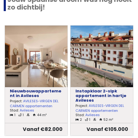
zo dichtbij!
Nieuwbouwapparteme
Instapklaar 2-slpk
nt in Avileses
appartement in hartje
Avileses
Project:
AVILESES-VIRGEN DEL
Project:
AVILESES-VIRGEN DEL
CARMEN appartementen
Stad:
Avileses
CARMEN appartementen
1
1
44 m²
Stad:
Avileses
2
1
52 m²
Vanaf €82.000
Vanaf €105.000