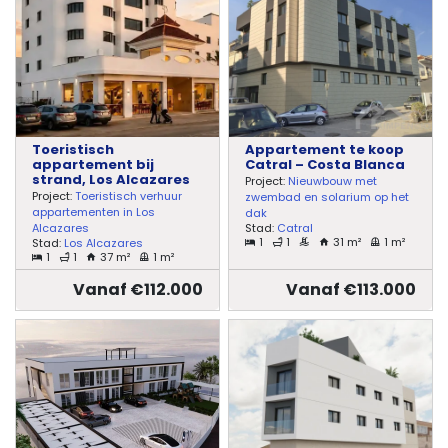
Toeristisch
Appartement te koop
appartement bij
Catral – Costa Blanca
strand, Los Alcazares
Project:
Nieuwbouw met
Project:
Toeristisch verhuur
zwembad en solarium op het
appartementen in Los
dak
Stad:
Catral
Alcazares
1
1
31 m²
1 m²
Stad:
Los Alcazares
1
1
37 m²
1 m²
Vanaf €112.000
Vanaf €113.000