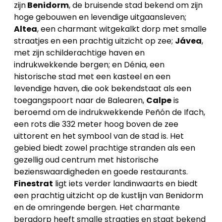
zijn
Benidorm
, de bruisende stad bekend om zijn
hoge gebouwen en levendige uitgaansleven;
Altea
, een charmant witgekalkt dorp met smalle
straatjes en een prachtig uitzicht op zee;
Jávea
,
met zijn schilderachtige haven en
indrukwekkende bergen; en Dénia, een
historische stad met een kasteel en een
levendige haven, die ook bekendstaat als een
toegangspoort naar de Balearen,
Calpe
is
beroemd om de indrukwekkende Peñón de Ifach,
een rots die 332 meter hoog boven de zee
uittorent en het symbool van de stad is. Het
gebied biedt zowel prachtige stranden als een
gezellig oud centrum met historische
bezienswaardigheden en goede restaurants.
Finestrat
ligt iets verder landinwaarts en biedt
een prachtig uitzicht op de kustlijn van Benidorm
en de omringende bergen. Het charmante
bergdorp heeft smalle straatjes en staat bekend