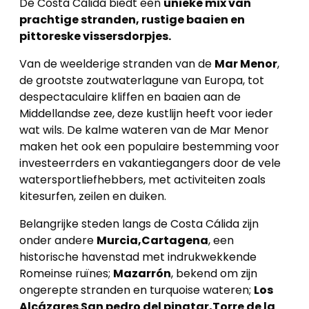
De Costa Cálida biedt een
unieke mix van
prachtige stranden, rustige baaien en
pittoreske vissersdorpjes.
Van de weelderige stranden van de
Mar Menor
,
de grootste zoutwaterlagune van Europa, tot
despectaculaire kliffen en baaien aan de
Middellandse zee, deze kustlijn heeft voor ieder
wat wils. De kalme wateren van de Mar Menor
maken het ook een populaire bestemming voor
investeerrders en vakantiegangers door de vele
watersportliefhebbers, met activiteiten zoals
kitesurfen, zeilen en duiken.
Belangrijke steden langs de Costa Cálida zijn
onder andere
Murci
a,Cartagena
, een
historische havenstad met indrukwekkende
Romeinse ruïnes;
Mazarrón
, bekend om zijn
ongerepte stranden en turquoise wateren;
Los
Alcázares
,
San pedro del pinatar,Torre de la