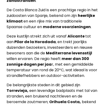
zandstranden
.
De Costa Blanca Zuid is een prachtige regio in het
zuidoosten van Spanje, bekend om zijn
heerlijke
klimaat
en een rijke mix van traditionele
Spaanse cultuur en
moderne voorzieningen
.
Deze kustlijn strekt zich uit vanaf
Alicante
tot
aan
Pilar de la Horadada
, en trekt jaarlijks
duizenden bezoekers, investeerders en nieuwe
bewoners aan die de
Mediterrane levensstijl
willen ervaren. De regio heeft
meer dan 300
zonnige dagen per jaa
r, met een gemiddelde
temperatuur van rond de 20ºC, wat ideaal is voor
strandliefhebbers en outdoor-activiteiten.
De belangrijkste steden in dit gebied zijn
Torrevieja,
een levendige badplaats met tal van
stranden, een bruisend nachtleven en de
beroemde zoutmeren;
Orihuela Costa,
bekend