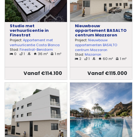
Studio met
Nieuwbouw
verhuurlicentie in
appartement BASALTO
Finestrat
centrum Mazzaron
Project:
Appartement met
Project:
Nieuwbouw
verhuurlicentie Costa Blanca
appartementen BASALTO
Stad:
Finestrat-Benidorm
centrum Mazzaron
0
1
36 m²
1 m²
Stad:
Mazarron
2
1
60 m²
1 m²
Vanaf €114.100
Vanaf €115.000
Home
Lopende