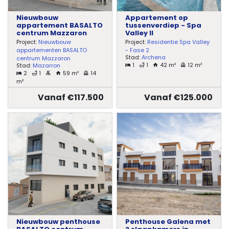
projecten
Nieuwbouw
Appartement op
appartement BASALTO
tussenverdiep - Spa
Alle
centrum Mazzaron
Valley II
Project:
Nieuwbouw
Project:
Residentie Spa Valley
Panden
appartementen BASALTO
- Fase 2
Stad:
Archena
centrum Mazzaron
1
1
42 m²
12 m²
Stad:
Mazarron
Over
2
1
59 m²
14
m²
ons
Vanaf €117.500
Vanaf €125.000
Ons
team
Ons
kantoor
Onze
werkwijze
Nieuwbouw penthouse
Penthouse Galena met