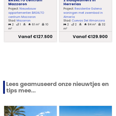
BASALTO centrum
2 slaapkamers in
Contacteer
Mazzaron
Herrerias
Project:
Nieuwbouw
Project:
Residentie Galena
ons
appartementen BASALTO
woningen met zwembad in
centrum Mazzaron
Almería
Stad:
Mazarron
Stad:
Cuevas Del Almanzora
Blog
2
1
61 m²
10
2
2
84 m²
32
m²
m²
Vanaf €127.500
Vanaf €129.900
Cookies
Lees geamuseerd onze nieuwtjes en
tips mee...