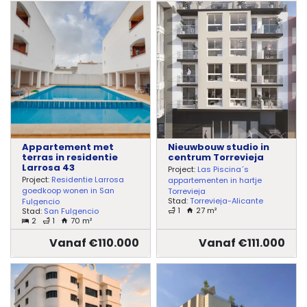
Appartement met
Nieuwbouw studio in
terras in residentie
centrum Torrevieja
Larrosa 43
Project:
Las Piscina´s
Project:
Residentie Larrosa
appartementen in hartje
goedkoop wonen in San
Torrevieja
Stad:
Torrevieja-Alicante
Fulgencio
1
27 m²
Stad:
San Fulgencio
2
1
70 m²
Vanaf €110.000
Vanaf €111.000