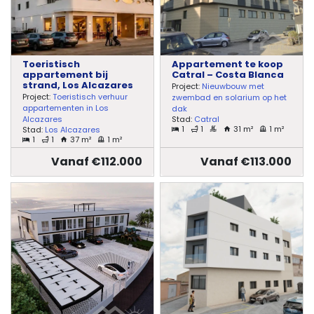
Toeristisch
Appartement te koop
appartement bij
Catral – Costa Blanca
strand, Los Alcazares
Project:
Nieuwbouw met
Project:
Toeristisch verhuur
zwembad en solarium op het
appartementen in Los
dak
Stad:
Catral
Alcazares
1
1
31 m²
1 m²
Stad:
Los Alcazares
1
1
37 m²
1 m²
Vanaf €112.000
Vanaf €113.000