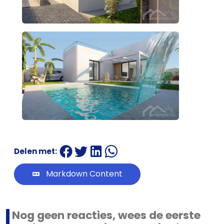
Onze
werkwijze
Contacteer
ons
Blog
Cookies
Delen met:
Markdown Content
Nog geen reacties, wees de eerste