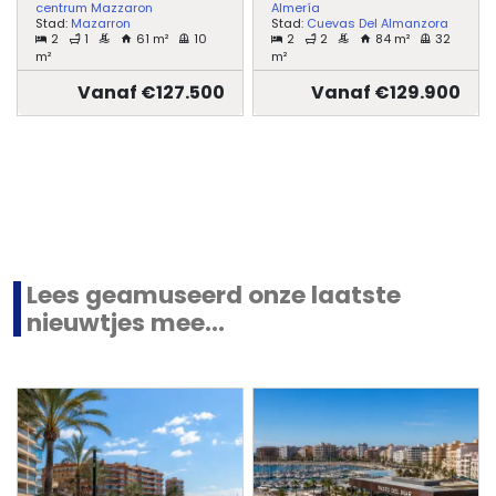
centrum Mazzaron
Almería
Stad:
Mazarron
Stad:
Cuevas Del Almanzora
2
1
61 m²
10
2
2
84 m²
32
m²
m²
Vanaf €127.500
Vanaf €129.900
Lees geamuseerd onze laatste
nieuwtjes mee...