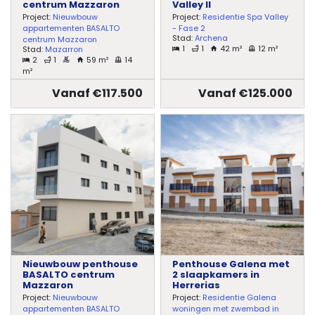
centrum Mazzaron
Valley II
Project:
Nieuwbouw
Project:
Residentie Spa Valley
appartementen BASALTO
- Fase 2
Stad:
Archena
centrum Mazzaron
1
1
42 m²
12 m²
Stad:
Mazarron
2
1
59 m²
14
m²
Vanaf €117.500
Vanaf €125.000
Nieuwbouw penthouse
Penthouse Galena met
BASALTO centrum
2 slaapkamers in
Mazzaron
Herrerias
Project:
Nieuwbouw
Project:
Residentie Galena
appartementen BASALTO
woningen met zwembad in