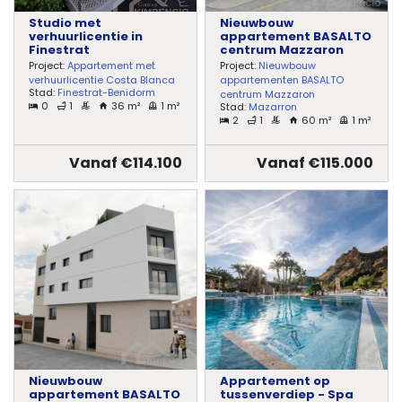
Studio met
Nieuwbouw
verhuurlicentie in
appartement BASALTO
Finestrat
centrum Mazzaron
Project:
Appartement met
Project:
Nieuwbouw
verhuurlicentie Costa Blanca
appartementen BASALTO
Stad:
Finestrat-Benidorm
centrum Mazzaron
0
1
36 m²
1 m²
Stad:
Mazarron
2
1
60 m²
1 m²
Vanaf €114.100
Vanaf €115.000
Nieuwbouw
Appartement op
appartement BASALTO
tussenverdiep - Spa