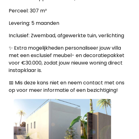
Home
Perceel: 307 m²
Lopende
Levering: 5 maanden
projecten
Inclusief: Zwembad, afgewerkte tuin, verlichting
Alle
✨ Extra mogelijkheden personaliseer jouw villa
Panden
met een exclusief meubel- en decoratiepakket
voor €30.000, zodat jouw nieuwe woning direct
Over
instapklaar is.
ons
📅 Mis deze kans niet en neem contact met ons
op voor meer informatie of een bezichtiging!
Ons
team
Ons
kantoor