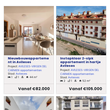
Nieuwbouwapparteme
Instapklaar 2-slpk
nt in Avileses
appartement in hartje
Avileses
Project:
AVILESES-VIRGEN DEL
Project:
AVILESES-VIRGEN DEL
CARMEN appartementen
Stad:
Avileses
CARMEN appartementen
1
1
44 m²
Stad:
Avileses
2
1
52 m²
Vanaf €82.000
Vanaf €105.000