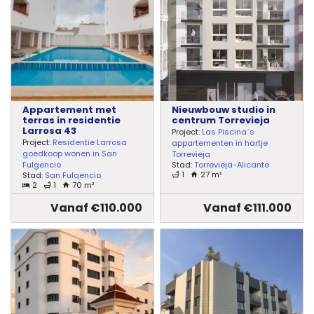
Appartement met
Nieuwbouw studio in
terras in residentie
centrum Torrevieja
Larrosa 43
Project:
Las Piscina´s
Project:
Residentie Larrosa
appartementen in hartje
goedkoop wonen in San
Torrevieja
Stad:
Torrevieja-Alicante
Fulgencio
1
27 m²
Stad:
San Fulgencio
2
1
70 m²
Vanaf €110.000
Vanaf €111.000