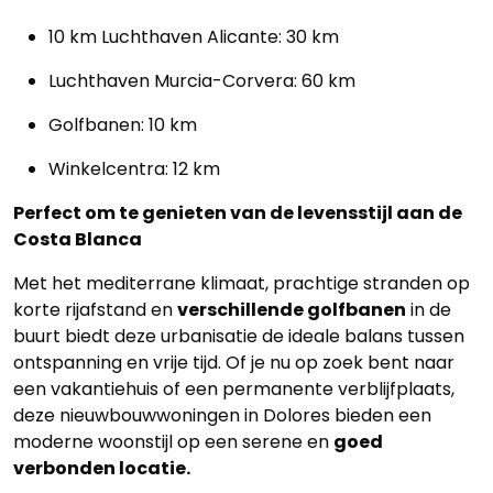
ons
10 km Luchthaven Alicante: 30 km
Ons
Luchthaven Murcia-Corvera: 60 km
team
Golfbanen: 10 km
Ons
Winkelcentra: 12 km
kantoor
Perfect om te genieten van de levensstijl aan de
Costa Blanca
Onze
Met het mediterrane klimaat, prachtige stranden op
werkwijze
korte rijafstand en
verschillende golfbanen
in de
buurt biedt deze urbanisatie de ideale balans tussen
Contacteer
ontspanning en vrije tijd. Of je nu op zoek bent naar
ons
een vakantiehuis of een permanente verblijfplaats,
deze nieuwbouwwoningen in Dolores bieden een
Blog
moderne woonstijl op een serene en
goed
verbonden locatie.
Cookies