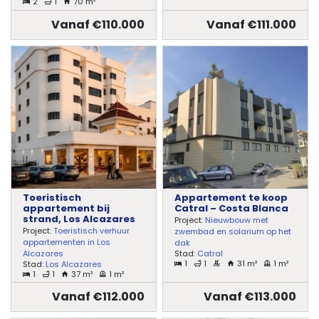
2
1
70 m²
Vanaf €110.000
Vanaf €111.000
Toeristisch
Appartement te koop
appartement bij
Catral – Costa Blanca
strand, Los Alcazares
Project:
Nieuwbouw met
Project:
Toeristisch verhuur
zwembad en solarium op het
appartementen in Los
dak
Stad:
Catral
Alcazares
1
1
31 m²
1 m²
Stad:
Los Alcazares
1
1
37 m²
1 m²
Vanaf €112.000
Vanaf €113.000