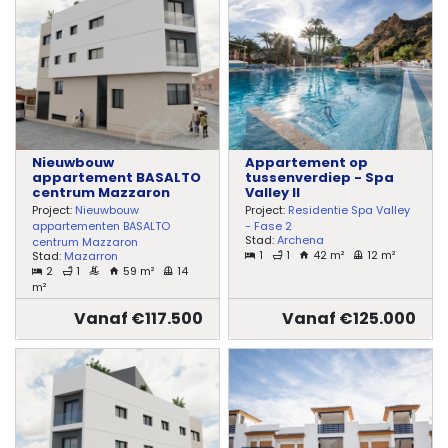
Nieuwbouw
Appartement op
appartement BASALTO
tussenverdiep - Spa
centrum Mazzaron
Valley II
Project:
Nieuwbouw
Project:
Residentie Spa Valley
appartementen BASALTO
- Fase 2
Stad:
Archena
centrum Mazzaron
1
1
42 m²
12 m²
Stad:
Mazarron
2
1
59 m²
14
m²
Vanaf €117.500
Vanaf €125.000