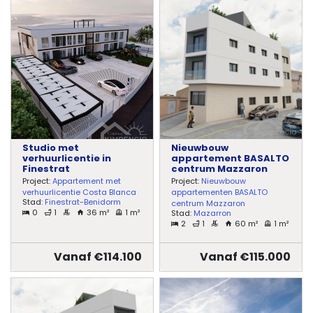
Studio met
Nieuwbouw
verhuurlicentie in
appartement BASALTO
Finestrat
centrum Mazzaron
Project:
Appartement met
Project:
Nieuwbouw
verhuurlicentie Costa Blanca
appartementen BASALTO
Stad:
Finestrat-Benidorm
centrum Mazzaron
0
1
36 m²
1 m²
Stad:
Mazarron
2
1
60 m²
1 m²
Vanaf €114.100
Vanaf €115.000