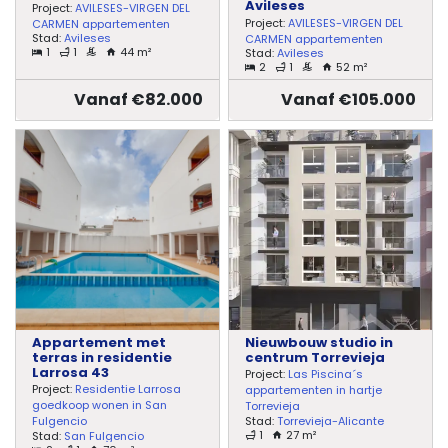
Avileses
Project:
AVILESES-VIRGEN DEL
Project:
AVILESES-VIRGEN DEL
CARMEN appartementen
Stad:
Avileses
CARMEN appartementen
1
1
44 m²
Stad:
Avileses
2
1
52 m²
Vanaf €82.000
Vanaf €105.000
Appartement met
Nieuwbouw studio in
terras in residentie
centrum Torrevieja
Larrosa 43
Project:
Las Piscina´s
Project:
Residentie Larrosa
appartementen in hartje
goedkoop wonen in San
Torrevieja
Stad:
Torrevieja-Alicante
Fulgencio
1
27 m²
Stad:
San Fulgencio