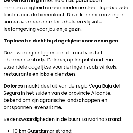
De verlichting
in het hele huis garandeert
energiezuinigheid en een moderne sfeer. Ingebouwde
kasten aan de binnenkant. Deze kenmerken zorgen
samen voor een comfortabele en stijlvolle
leefomgeving voor jou en je gezin.
Toplocatie dicht bij dagelijkse voorzieningen
Deze woningen liggen aan de rand van het
charmante stadje Dolores, op loopafstand van
Home
essentiële dagelijkse voorzieningen zoals winkels,
restaurants en lokale diensten.
Lopende
Dolores
maakt deel uit van de regio Vega Baja del
projecten
Segura in het zuiden van de provincie Alicante,
bekend om zijn agrarische landschappen en
Alle
ontspannen levensritme.
Panden
Bezienswaardigheden in de buurt La Marina strand:
Over
10 km Guardamar strand: