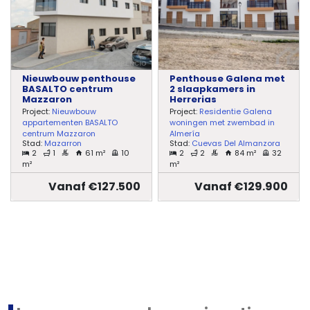
Nieuwbouw penthouse
Penthouse Galena met
BASALTO centrum
2 slaapkamers in
Mazzaron
Herrerias
Project:
Nieuwbouw
Project:
Residentie Galena
appartementen BASALTO
woningen met zwembad in
centrum Mazzaron
Almería
Stad:
Mazarron
Stad:
Cuevas Del Almanzora
2
1
61 m²
10
2
2
84 m²
32
m²
m²
Vanaf €127.500
Vanaf €129.900