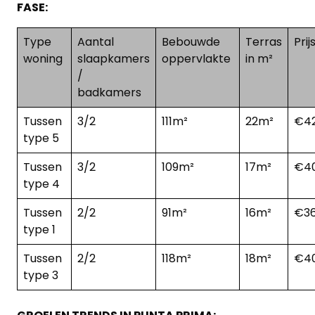
FASE:
Type
Aantal
Bebouwde
Terras
Prij
woning
slaapkamers
oppervlakte
in m²
/
badkamers
Tussen
3/2
111m²
22m²
€42
type 5
Tussen
3/2
109m²
17m²
€40
type 4
Tussen
2/2
91m²
16m²
€36
type 1
Tussen
2/2
118m²
18m²
€40
type 3