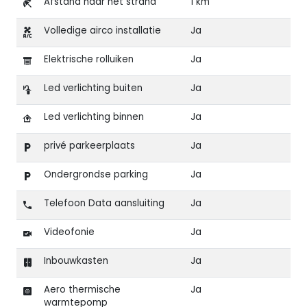
Afstand naar het strand
1 km
Volledige airco installatie
Ja
Elektrische rolluiken
Ja
Led verlichting buiten
Ja
Led verlichting binnen
Ja
privé parkeerplaats
Ja
Ondergrondse parking
Ja
Telefoon Data aansluiting
Ja
Videofonie
Ja
Inbouwkasten
Ja
Aero thermische
Ja
warmtepomp