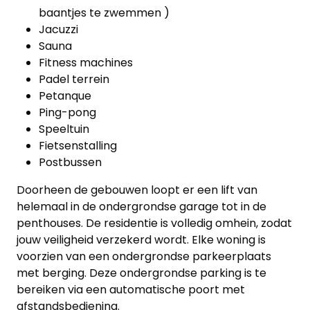
werkwijze
baantjes te zwemmen )
Jacuzzi
Contacteer
Sauna
Fitness machines
ons
Padel terrein
Petanque
Blog
Ping-pong
Speeltuin
Cookies
Fietsenstalling
Postbussen
Doorheen de gebouwen loopt er een lift van
helemaal in de ondergrondse garage tot in de
penthouses. De residentie is volledig omhein, zodat
jouw veiligheid verzekerd wordt. Elke woning is
voorzien van een ondergrondse parkeerplaats
met berging. Deze ondergrondse parking is te
bereiken via een automatische poort met
afstandsbediening.