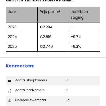
GROEI EN TRENDS IN PUNTA PRIMA:
Jaar
Prijs per m²
Jaarlijkse
stijging
2023
€2.294
-
2024
€2.516
+9.7%
2025
€2.749
+9.3%
Kenmerken:
Aantal slaapkamers
3
Aantal badkamers
2
Gedeeld zwembad
Ja