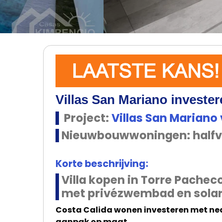
Villas San Mariano invester
Project:
Villas San Mariano
Nieuwbouwwoningen: halfvri
Korte beschrijving:
Villa kopen in Torre Pache
met privézwembad en sola
Costa Calida wonen investeren met ned
aanpak op maat