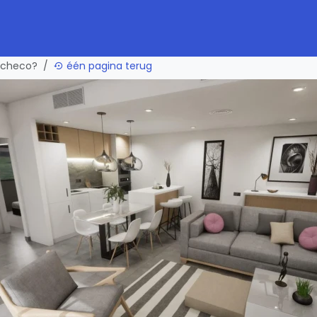
Pacheco?
één pagina terug