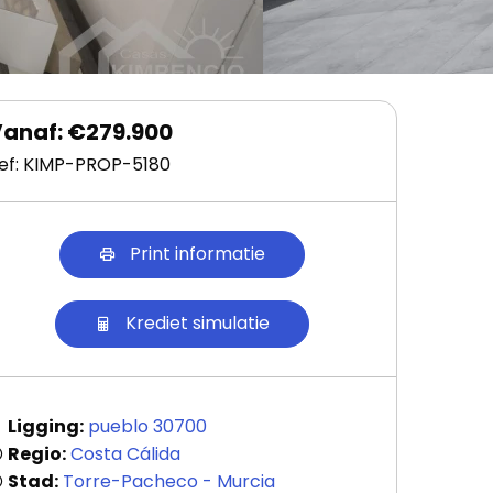
anaf: €279.900
ef: KIMP-PROP-5180
Print informatie
Krediet simulatie
Ligging:
pueblo 30700
Regio:
Costa Cálida
Stad:
Torre-Pacheco - Murcia