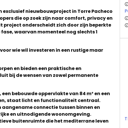
P
en exclusief nieuwbouwproject in Torre Pacheco
pers die op zoek zijn naar comfort, privacy en
it project onderscheidt zich door zijn beperkte
ste fase, waarvan momenteel nog slechts 1
voor wie wil investeren in een rustige maar
tworpen en bieden een praktische en
luit bij de wensen van zowel permanente
 een bebouwde oppervlakte van 84 m² en een
 staat licht en functionaliteit centraal.
n aangename connectie tussen binnen en
trijke en uitnodigende woonomgeving.
tieve buitenruimte die het mediterrane leven