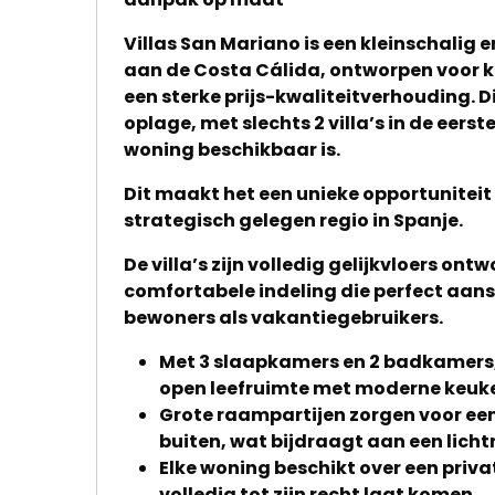
Villas San Mariano is een kleinschalig 
aan de Costa Cálida, ontworpen voor ko
een sterke prijs-kwaliteitverhouding. D
oplage, met slechts 2 villa’s in de eer
woning beschikbaar is.
Dit maakt het een unieke opportuniteit 
strategisch gelegen regio in Spanje.
De villa’s zijn volledig gelijkvloers on
comfortabele indeling die perfect aans
bewoners als vakantiegebruikers.
Met 3 slaapkamers en 2 badkamers,
open leefruimte met moderne keuken,
Grote raampartijen zorgen voor ee
buiten, wat bijdraagt aan een lich
Elke woning beschikt over een priva
volledig tot zijn recht laat komen.