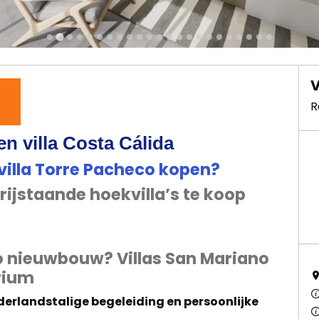
V
R
en villa Costa Cálida
 villa Torre Pacheco kopen?
jstaande hoekvilla’s te koop
co nieuwbouw? Villas San Mariano
rium
erlandstalige begeleiding en persoonlijke