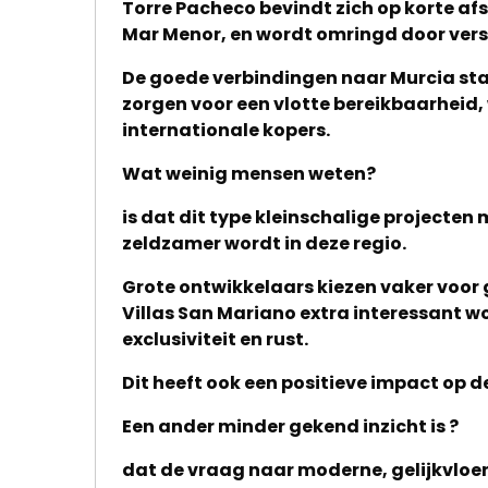
kantoor
Torre Pacheco bevindt zich op korte af
Mar Menor, en wordt omringd door versc
Onze
De goede verbindingen naar Murcia st
werkwijze
zorgen voor een vlotte bereikbaarheid, 
internationale kopers.
Contacteer
Wat weinig mensen weten?
ons
is dat dit type kleinschalige projecten
Blog
zeldzamer wordt in deze regio.
Cookies
Grote ontwikkelaars kiezen vaker voor 
Villas San Mariano extra interessant 
exclusiviteit en rust.
Dit heeft ook een positieve impact op
Een ander minder gekend inzicht is ?
dat de vraag naar moderne, gelijkvloer