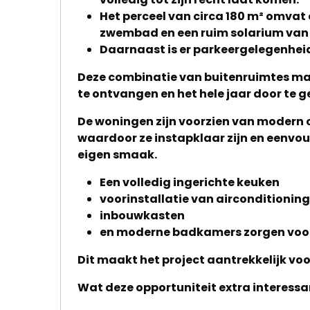
Het perceel van circa 180 m² omvat 
Home
zwembad en een ruim solarium van 
Daarnaast is er parkeergelegenheid 
Lopende
Deze combinatie van buitenruimtes maa
projecten
te ontvangen en het hele jaar door te 
Alle
De woningen zijn voorzien van modern 
waardoor ze instapklaar zijn en eenvo
Panden
eigen smaak.
Over
Een volledig ingerichte keuken
ons
voorinstallatie van airconditioning
inbouwkasten
Ons
en moderne badkamers zorgen voor 
team
Dit maakt het project aantrekkelijk voo
Ons
Wat deze opportuniteit extra interessan