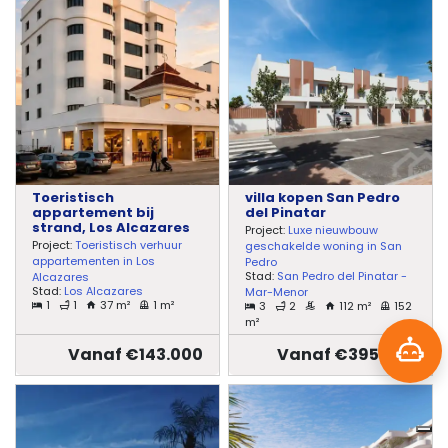
Toeristisch
villa kopen San Pedro
appartement bij
del Pinatar
strand, Los Alcazares
Project:
Luxe nieuwbouw
Project:
Toeristisch verhuur
geschakelde woning in San
appartementen in Los
Pedro
Stad:
San Pedro del Pinatar -
Alcazares
Stad:
Los Alcazares
Mar-Menor
1
1
37 m²
1 m²
3
2
112 m²
152
m²
Vanaf €143.000
Vanaf €395.000