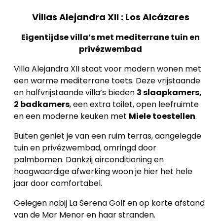
Villas Alejandra XII : Los Alcázares
Eigentijdse villa’s met mediterrane tuin en
privézwembad
Villa Alejandra XII staat voor modern wonen met
een warme mediterrane toets. Deze vrijstaande
en halfvrijstaande villa’s bieden
3 slaapkamers,
2 badkamers
, een extra toilet, open leefruimte
en een moderne keuken met
Miele toestellen
.
Buiten geniet je van een ruim terras, aangelegde
tuin en privézwembad, omringd door
Home
palmbomen. Dankzij airconditioning en
hoogwaardige afwerking woon je hier het hele
Lopende
jaar door comfortabel.
projecten
Gelegen nabij La Serena Golf en op korte afstand
van de Mar Menor en haar stranden.
Alle