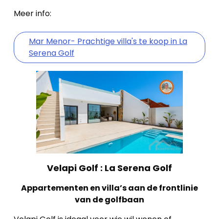
Panden
Meer info:
Over
Mar Menor- Prachtige villa's te koop in La
ons
Serena Golf
Ons
team
Ons
kantoor
Onze
Velapi Golf : La Serena Golf
werkwijze
Appartementen en villa’s aan de frontlinie
Contacteer
van de golfbaan
ons