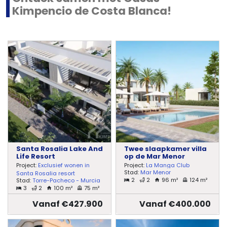
Kimpencio de Costa Blanca!
Santa Rosalia Lake And
Twee slaapkamer villa
Life Resort
op de Mar Menor
Project:
Exclusief wonen in
Project:
La Manga Club
Stad:
Mar Menor
Santa Rosalia resort
2
2
96 m²
124 m²
Stad:
Torre-Pacheco - Murcia
3
2
100 m²
75 m²
Vanaf €427.900
Vanaf €400.000