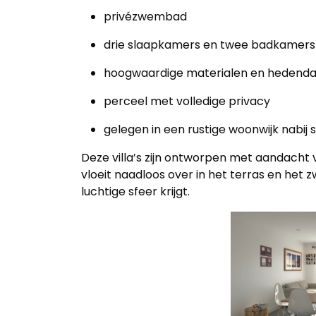
privézwembad
Home
drie slaapkamers en twee badkamer
Lopende
hoogwaardige materialen en hedenda
projecten
perceel met volledige privacy
Alle
gelegen in een rustige woonwijk nabij 
Panden
Deze villa’s zijn ontworpen met aandacht v
vloeit naadloos over in het terras en he
Over
luchtige sfeer krijgt.
ons
Ons
team
Ons