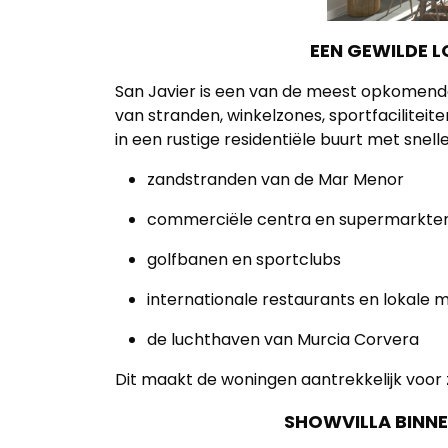
kantoor
Onze
EEN GEWILDE L
werkwijze
San Javier is een van de meest opkomende 
van stranden, winkelzones, sportfaciliteite
Contacteer
in een rustige residentiële buurt met snell
ons
zandstranden van de Mar Menor
Blog
commerciële centra en supermarkte
Cookies
golfbanen en sportclubs
internationale restaurants en lokale 
de luchthaven van Murcia Corvera
Dit maakt de woningen aantrekkelijk voor z
SHOWVILLA BINN