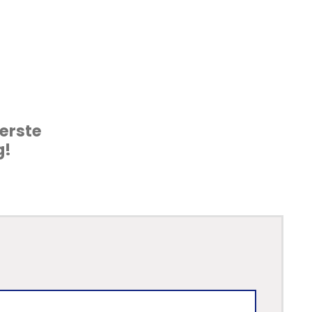
erste
g!