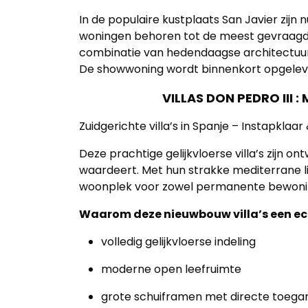
In de populaire kustplaats San Javier zijn 
woningen behoren tot de meest gevraagde 
combinatie van hedendaagse architectuur, k
De showwoning wordt binnenkort opgelev
VILLAS DON PEDRO III 
Zuidgerichte villa’s in Spanje – Instapklaar
Deze prachtige gelijkvloerse villa’s zijn o
waardeert. Met hun strakke mediterrane li
woonplek voor zowel permanente bewoning 
Waarom deze nieuwbouw villa’s een ech
volledig gelijkvloerse indeling
moderne open leefruimte
grote schuiframen met directe toegan