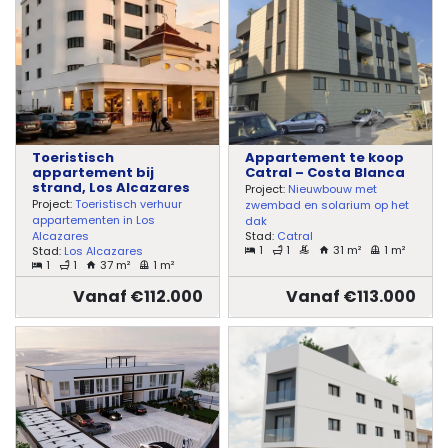
Toeristisch
Appartement te koop
appartement bij
Catral – Costa Blanca
strand, Los Alcazares
Project:
Nieuwbouw met
Project:
Toeristisch verhuur
zwembad en solarium op het
appartementen in Los
dak
Stad:
Catral
Alcazares
1
1
31 m²
1 m²
Stad:
Los Alcazares
1
1
37 m²
1 m²
Vanaf €112.000
Vanaf €113.000