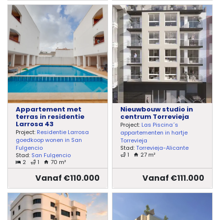
Appartement met
Nieuwbouw studio in
terras in residentie
centrum Torrevieja
Larrosa 43
Project:
Las Piscina´s
Project:
Residentie Larrosa
appartementen in hartje
goedkoop wonen in San
Torrevieja
Stad:
Torrevieja-Alicante
Fulgencio
1
27 m²
Stad:
San Fulgencio
2
1
70 m²
Vanaf €110.000
Vanaf €111.000