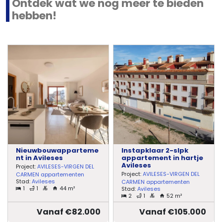
Ontdek wat we nog meer te bieden
hebben!
Nieuwbouwapparteme
Instapklaar 2-slpk
nt in Avileses
appartement in hartje
Avileses
Project:
AVILESES-VIRGEN DEL
Project:
AVILESES-VIRGEN DEL
CARMEN appartementen
Stad:
Avileses
CARMEN appartementen
1
1
44 m²
Stad:
Avileses
2
1
52 m²
Vanaf €82.000
Vanaf €105.000