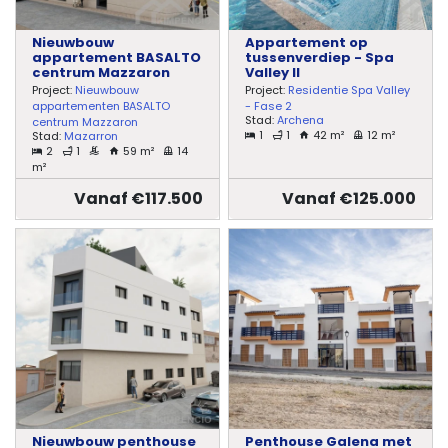
Nieuwbouw
Appartement op
appartement BASALTO
tussenverdiep - Spa
centrum Mazzaron
Valley II
Project:
Nieuwbouw
Project:
Residentie Spa Valley
appartementen BASALTO
- Fase 2
Stad:
Archena
centrum Mazzaron
1
1
42 m²
12 m²
Stad:
Mazarron
2
1
59 m²
14
m²
Vanaf €117.500
Vanaf €125.000
Nieuwbouw penthouse
Penthouse Galena met