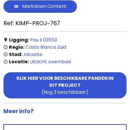
Lopende
Markdown Content
projecten
Ref: KIMP-PROJ-767
Alle
Panden
Ligging:
Pau Ii 03550
Regio:
Costa Blanca Zuid
Over
Stad:
Alicante
ons
Locatie:
Uitzicht zwembad
Ons
KLIK HIER VOOR BESCHIKBARE PANDEN IN
team
DIT PROJECT
(Nog 3 beschikbaar)
Ons
kantoor
Meer info?
Onze