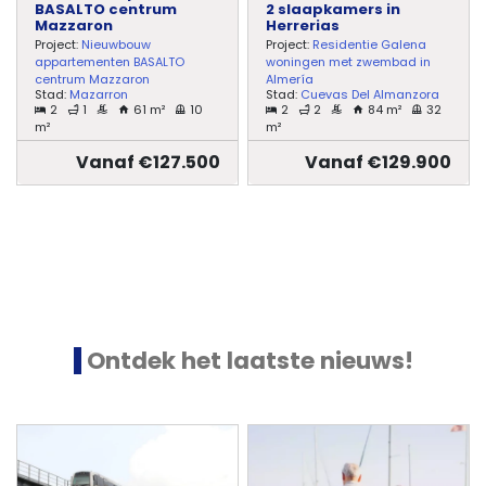
BASALTO centrum
2 slaapkamers in
Mazzaron
Herrerias
Project:
Nieuwbouw
Project:
Residentie Galena
appartementen BASALTO
woningen met zwembad in
centrum Mazzaron
Almería
Stad:
Mazarron
Stad:
Cuevas Del Almanzora
2
1
61 m²
10
2
2
84 m²
32
m²
m²
Vanaf €127.500
Vanaf €129.900
Ontdek het laatste nieuws!