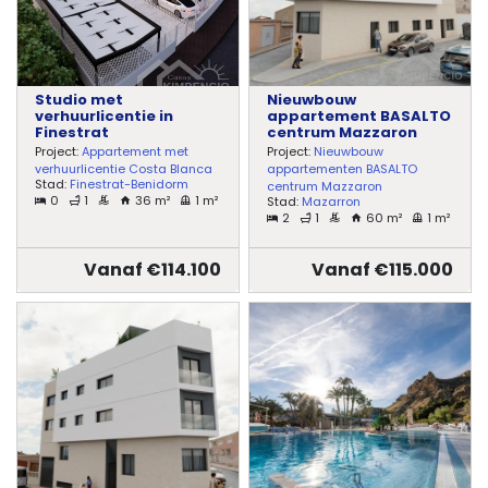
Studio met
Nieuwbouw
verhuurlicentie in
appartement BASALTO
Finestrat
centrum Mazzaron
Project:
Appartement met
Project:
Nieuwbouw
verhuurlicentie Costa Blanca
appartementen BASALTO
Stad:
Finestrat-Benidorm
centrum Mazzaron
0
1
36 m²
1 m²
Stad:
Mazarron
2
1
60 m²
1 m²
Vanaf €114.100
Vanaf €115.000